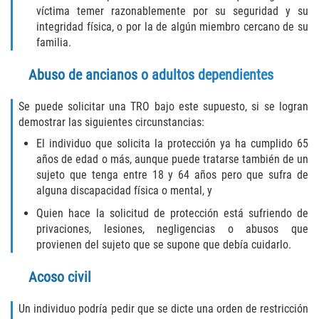
Robo de Auto
víctima temer razonablemente por su seguridad y su
integridad física, o por la de algún miembro cercano de su
Delitos de Cuello Blanco
familia.
Apropiación Indebida de Fondos
Abuso de ancianos o adultos dependientes
Públicos
Se puede solicitar una TRO bajo este supuesto, si se logran
Falsificación
demostrar las siguientes circunstancias:
El individuo que solicita la protección ya ha cumplido 65
Malversación de Fondos
años de edad o más, aunque puede tratarse también de un
sujeto que tenga entre 18 y 64 años pero que sufra de
Presentación de Documentos Falsos
alguna discapacidad física o mental, y
Quien hace la solicitud de protección está sufriendo de
Robo de Identidad
privaciones, lesiones, negligencias o abusos que
provienen del sujeto que se supone que debía cuidarlo.
Falsificación o Alteración de una
Prescripción Médica
Acoso civil
Delitos de Drogas
Un individuo podría pedir que se dicte una orden de restricción