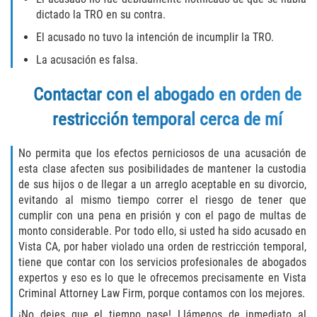
DUI with Drugs
dictado la TRO en su contra.
El acusado no tuvo la intención de incumplir la TRO.
Firearm Crimes
La acusación es falsa.
Fraud Crimes
Contactar con el abogado en orden de
Auto Insurance Fraud
restricción temporal cerca de mí
Check Fraud
No permita que los efectos perniciosos de una acusación de
esta clase afecten sus posibilidades de mantener la custodia
Credit Card Fraud
de sus hijos o de llegar a un arreglo aceptable en su divorcio,
evitando al mismo tiempo correr el riesgo de tener que
cumplir con una pena en prisión y con el pago de multas de
Health Care Fraud
monto considerable. Por todo ello, si usted ha sido acusado en
Vista CA, por haber violado una orden de restricción temporal,
Real Estate Fraud
tiene que contar con los servicios profesionales de abogados
expertos y eso es lo que le ofrecemos precisamente en Vista
Welfare Fraud
Criminal Attorney Law Firm, porque contamos con los mejores.
¡No dejes que el tiempo pase! Llámenos de inmediato al