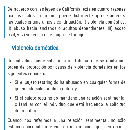
De acuerdo con las leyes de California, existen cuatro razones
Libertad Condicional para Menores
por las cuáles un Tribunal puede dictar este tipo de órdenes,
las cuales enumeramos a continuación: i) violencia doméstica;
Petición Aceptada
ii) abuso hacia ancianos o adultos dependientes, iii) acoso
civil, y iv) violencia en el lugar de trabajo.
Proyecto de Ley del Senado SB 439
Violencia doméstica
Sello de Registros Juveniles
Un individuo puede solicitar a un Tribunal que se emita una
Tutela de los Tribunales
orden de protección por causa de violencia doméstica en los
siguientes supuestos:
Tribunal de Delincuencia Juvenil
Si el sujeto restringido ha abusado en cualquier forma de
quien está solicitando la orden, y
Delitos de Armas
Si el sujeto restringido mantiene una relación sentimental
o familiar con el individuo que está haciendo la solicitud
Armas Prohibidas en California
de la orden.
Cuando nos referimos a una relación sentimental, no sólo
Aumento de Sentencias por Armas de
Fuego
estamos haciendo referencia a una relación que sea actual,