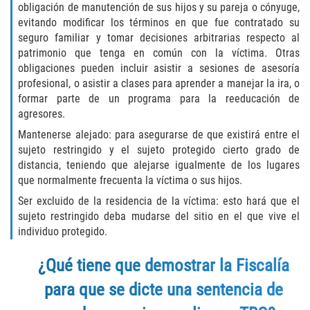
Acecho
obligación de manutención de sus hijos y su pareja o cónyuge,
evitando modificar los términos en que fue contratado su
Amenazas Criminales
seguro familiar y tomar decisiones arbitrarias respecto al
patrimonio que tenga en común con la víctima. Otras
obligaciones pueden incluir asistir a sesiones de asesoría
Agresión Doméstica
profesional, o asistir a clases para aprender a manejar la ira, o
formar parte de un programa para la reeducación de
Lesión Corporal a un Cónyuge
agresores.
Mantenerse alejado: para asegurarse de que existirá entre el
Negligencia Infantil
sujeto restringido y el sujeto protegido cierto grado de
distancia, teniendo que alejarse igualmente de los lugares
Orden de Protección de Emergencia
que normalmente frecuenta la víctima o sus hijos.
Orden de Restricción Permanente
Ser excluido de la residencia de la víctima: esto hará que el
sujeto restringido deba mudarse del sitio en el que vive el
individuo protegido.
Orden de Restricción Temporal
¿Qué tiene que demostrar la Fiscalía
Órdenes de Restricción
para que se dicte una sentencia de
Porno Venganza