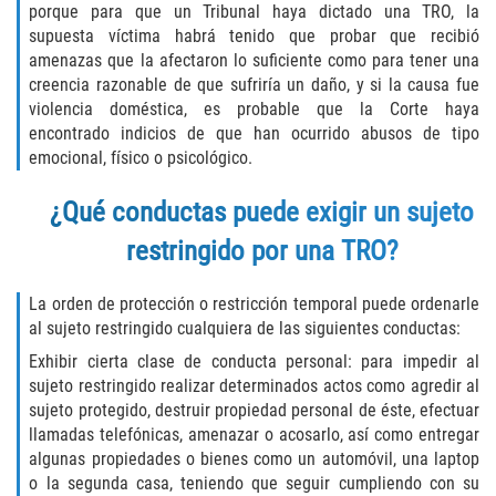
porque para que un Tribunal haya dictado una TRO, la
DUI Causando Lesiones
supuesta víctima habrá tenido que probar que recibió
amenazas que la afectaron lo suficiente como para tener una
DUI con Pasajeros Menores de 14
creencia razonable de que sufriría un daño, y si la causa fue
Años
violencia doméstica, es probable que la Corte haya
encontrado indicios de que han ocurrido abusos de tipo
DUI en Menores de Edad
emocional, físico o psicológico.
Segunda Ofensa de DUI
¿Qué conductas puede exigir un sujeto
restringido por una TRO?
Tercera Ofensa de DUI
La orden de protección o restricción temporal puede ordenarle
Leyes de DUI en el Estado de
California
al sujeto restringido cualquiera de las siguientes conductas:
Exhibir cierta clase de conducta personal: para impedir al
Violencia Doméstica
sujeto restringido realizar determinados actos como agredir al
sujeto protegido, destruir propiedad personal de éste, efectuar
Abuso de Ancianos y Adultos
llamadas telefónicas, amenazar o acosarlo, así como entregar
Dependientes
algunas propiedades o bienes como un automóvil, una laptop
o la segunda casa, teniendo que seguir cumpliendo con su