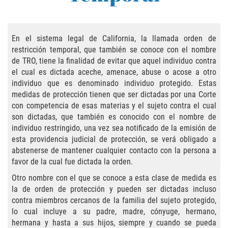
Practice Areas
Áreas De Práctica
En el sistema legal de California, la llamada orden de
restricción temporal, que también se conoce con el nombre
Asalto y Agresión
de TRO, tiene la finalidad de evitar que aquel individuo contra
el cual es dictada aceche, amenace, abuse o acose a otro
Agresión Agravada
individuo que es denominado individuo protegido. Estas
medidas de protección tienen que ser dictadas por una Corte
Asalto con Arma Mortal
con competencia de esas materias y el sujeto contra el cual
son dictadas, que también es conocido con el nombre de
Asalto Con Químicos Cáusticos
individuo restringido, una vez sea notificado de la emisión de
esta providencia judicial de protección, se verá obligado a
Asalto Contra Un Funcionario Público
abstenerse de mantener cualquier contacto con la persona a
favor de la cual fue dictada la orden.
Asalto Simple
Otro nombre con el que se conoce a esta clase de medida es
la de orden de protección y pueden ser dictadas incluso
Agresión Contra un Agente del Orden
contra miembros cercanos de la familia del sujeto protegido,
Público
lo cual incluye a su padre, madre, cónyuge, hermano,
hermana y hasta a sus hijos, siempre y cuando se pueda