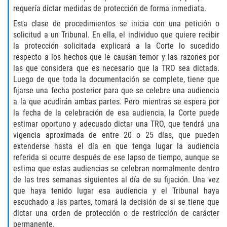
requería dictar medidas de protección de forma inmediata.
Disuadir a un Testigo
Esta clase de procedimientos se inicia con una petición o
solicitud a un Tribunal. En ella, el individuo que quiere recibir
Intento de Asesinato
la protección solicitada explicará a la Corte lo sucedido
respecto a los hechos que le causan temor y las razones por
Homicidio
las que considera que es necesario que la TRO sea dictada.
Luego de que toda la documentación se complete, tiene que
fijarse una fecha posterior para que se celebre una audiencia
Homicidio Voluntario
a la que acudirán ambas partes. Pero mientras se espera por
la fecha de la celebración de esa audiencia, la Corte puede
Homicidio Involuntario
estimar oportuno y adecuado dictar una TRO, que tendrá una
vigencia aproximada de entre 20 o 25 días, que pueden
Secuestro
extenderse hasta el día en que tenga lugar la audiencia
referida si ocurre después de ese lapso de tiempo, aunque se
Delitos Contra La Propiedad
estima que estas audiencias se celebran normalmente dentro
de las tres semanas siguientes al día de su fijación. Una vez
Dañar Líneas Telefónicas, Eléctricas o
que haya tenido lugar esa audiencia y el Tribunal haya
de Servicios Públicos
escuchado a las partes, tomará la decisión de si se tiene que
dictar una orden de protección o de restricción de carácter
Incendio Provocado
permanente.