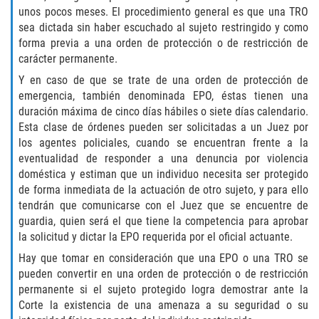
Recepción de Propiedad Robada
unos pocos meses. El procedimiento general es que una TRO
sea dictada sin haber escuchado al sujeto restringido y como
Robo
forma previa a una orden de protección o de restricción de
carácter permanente.
Robo 459 PC
Y en caso de que se trate de una orden de protección de
emergencia, también denominada EPO, éstas tienen una
Robo de Caja Fuerte
duración máxima de cinco días hábiles o siete días calendario.
Esta clase de órdenes pueden ser solicitadas a un Juez por
Hurto Mayor
los agentes policiales, cuando se encuentran frente a la
eventualidad de responder a una denuncia por violencia
Delitos Sexuales
doméstica y estiman que un individuo necesita ser protegido
de forma inmediata de la actuación de otro sujeto, y para ello
tendrán que comunicarse con el Juez que se encuentre de
Actos Lascivos con un Menor
guardia, quien será el que tiene la competencia para aprobar
la solicitud y dictar la EPO requerida por el oficial actuante.
Conducta Lasciva
Hay que tomar en consideración que una EPO o una TRO se
pueden convertir en una orden de protección o de restricción
Copulación oral forzada
permanente si el sujeto protegido logra demostrar ante la
Corte la existencia de una amenaza a su seguridad o su
Exposición Indecente