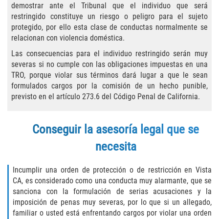
Asuntos Posteriores a la Condena
demostrar ante el Tribunal que el individuo que será
restringido constituye un riesgo o peligro para el sujeto
Anulando o Rechazando una Condena
protegido, por ello esta clase de conductas normalmente se
relacionan con violencia doméstica.
Certificado de Rehabilitación
Las consecuencias para el individuo restringido serán muy
severas si no cumple con las obligaciones impuestas en una
Eliminación de Antecedentes Penales
TRO, porque violar sus términos dará lugar a que le sean
formulados cargos por la comisión de un hecho punible,
Libertad Condicional Bajo Palabra
previsto en el artículo 273.6 del Código Penal de California.
Sello de Registros de Arresto
Conseguir la asesoría legal que se
Petición para Anular una Condena
necesita
por Asesinato
Incumplir una orden de protección o de restricción en Vista
Violación de la Libertad Condicional
CA, es considerado como una conducta muy alarmante, que se
sanciona con la formulación de serias acusaciones y la
Conducir Bajo la Influencia de Drogas
imposición de penas muy severas, por lo que si un allegado,
(DUID)
familiar o usted está enfrentando cargos por violar una orden