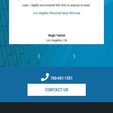
case. I highly recommend this firm to anyone in need.
Rape
Los Angeles Personal Injury Attorney
 Bankruptcy Attorney
Sexual Battery
Statutory Rape
Negin Yamini
Los Angeles, CA
Lewd Acts on a Child
‹
›
Lewd Conduct in Public
Theft Crimes
760-691-1551
Auto Burglary
CONTACT US
Burglary
Burglary of a Safe or Vault