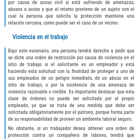
por causa de acoso civil si está sufriendo de amenazas,
Fabricación de Drogas
abusos o acoso y que el mismo proviene de un sujeto con el
cual la persona que solicita la protección mantiene una
Leyes sobre Marihuana en California
relación cercana, como puede ser el caso de un vecino.
Proposición 36
Violencia en el trabajo
Posesión de Marihuana para la Venta
Bajo este escenario, una persona tendrá derecho a pedir que
se dicte una orden de restricción por causa de violencia en el
sitio de trabajo si el solicitante es un empleador y está
Posesión De Parafernalia De Drogas
haciendo esta solicitud con la finalidad de proteger a uno de
sus empleados de un peligro inmediato, de un abuso en el
Posesión de Sustancias Controladas
sitio de trabajo, o por la existencia de una amenaza de
violencia razonable o creíble. Es importante destacar que esta
Posesión de una Sustancia
clase de órdenes no puede ser solicitada por el propio
Controlada para la Venta
empleado, ya que se trata de una medida que debe ser
solicitada obligatoriamente por el patrono, porque forma parte
Posesión de Marihuana
de su responsabilidad de proveer un ambiente laboral seguro.
No obstante, si un trabajador desea obtener una orden de
Posesión De Metanfetamina
protección contra un compañero de labores, tendrá que