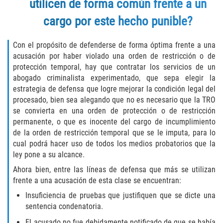
utilicen de forma común frente a un
Vehicular Manslaughter
cargo por este hecho punible?
Drug Crimes
Con el propósito de defenderse de forma óptima frente a una
acusación por haber violado una orden de restricción o de
California Marijuana Laws
protección temporal, hay que contratar los servicios de un
abogado criminalista experimentado, que sepa elegir la
Manufacturing of Controlled Substances
estrategia de defensa que logre mejorar la condición legal del
procesado, bien sea alegando que no es necesario que la TRO
Possession of Drugs for Sale
se convierta en una orden de protección o de restricción
permanente, o que es inocente del cargo de incumplimiento
Drug Possession
de la orden de restricción temporal que se le imputa, para lo
cual podrá hacer uso de todos los medios probatorios que la
Prop 36
ley pone a su alcance.
Ahora bien, entre las líneas de defensa que más se utilizan
Sales and Transportation of a Controlled
frente a una acusación de esta clase se encuentran:
Substance
Insuficiencia de pruebas que justifiquen que se dicte una
sentencia condenatoria.
DUI
El acusado no fue debidamente notificado de que se había