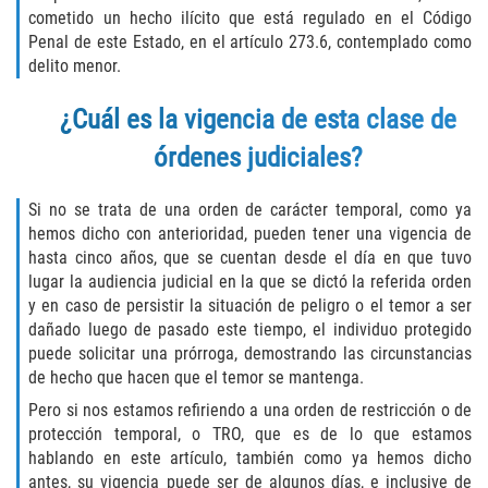
Fraude de Tarjeta de Crédito
cometido un hecho ilícito que está regulado en el Código
Penal de este Estado, en el artículo 273.6, contemplado como
Fraude del Bienestar Público
delito menor.
Fraude Del Seguro De Desempleo
¿Cuál es la vigencia de esta clase de
órdenes judiciales?
Fraude Inmobiliario
Si no se trata de una orden de carácter temporal, como ya
Práctica No Autorizada de la
Medicina
hemos dicho con anterioridad, pueden tener una vigencia de
hasta cinco años, que se cuentan desde el día en que tuvo
lugar la audiencia judicial en la que se dictó la referida orden
Delitos de Hurto
y en caso de persistir la situación de peligro o el temor a ser
dañado luego de pasado este tiempo, el individuo protegido
Hurto en Tiendas
puede solicitar una prórroga, demostrando las circunstancias
de hecho que hacen que el temor se mantenga.
Hurto Mayor de Auto
Pero si nos estamos refiriendo a una orden de restricción o de
protección temporal, o TRO, que es de lo que estamos
Hurto Menor
hablando en este artículo, también como ya hemos dicho
antes, su vigencia puede ser de algunos días, e inclusive de