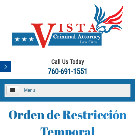
Call Us Today
760-691-1551
Menu
HOME
Orden de Restricción
About
Temporal