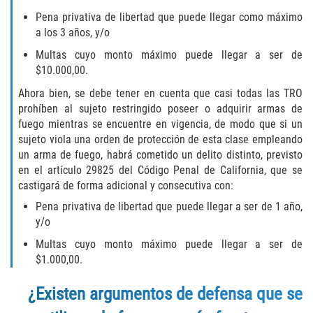
Pena privativa de libertad que puede llegar como máximo
Failure to Provide Care (Child Neglect)
a los 3 años, y/o
Multas cuyo monto máximo puede llegar a ser de
Violation of Restraining Order
$10.000,00.
Diversion Program
Ahora bien, se debe tener en cuenta que casi todas las TRO
prohíben al sujeto restringido poseer o adquirir armas de
fuego mientras se encuentre en vigencia, de modo que si un
Driving Crimes
sujeto viola una orden de protección de esta clase empleando
un arma de fuego, habrá cometido un delito distinto, previsto
Drinking Alcohol in a Motor Vehicle
en el artículo 29825 del Código Penal de California, que se
castigará de forma adicional y consecutiva con:
Driving on a Suspended License
Pena privativa de libertad que puede llegar a ser de 1 año,
y/o
Driving Without a License
Multas cuyo monto máximo puede llegar a ser de
Evading an Officer
$1.000,00.
¿Existen argumentos de defensa que se
Hit and Run