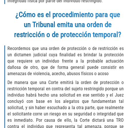
integridad física por parte del individuo restringido.
Molestar A Un Niño Menor de 18
¿Cómo es el procedimiento para que
Años
un Tribunal emita una orden de
Merodear Para Cometer Prostitución
restricción o de protección temporal?
Penetración Sexual Forzada
Recordemos que una orden de protección o de restricción es
un dictamen judicial cuya finalidad es brindar la protección
Pornografía Infantil
que requiere un individuo frente a la probable actuación
dañosa de otro, que de forma general puede consistir en
Prostitución y Solicitación
amenazas de violencia, acecho, abusos físicos o acoso
De manera que una Corte emitirá la orden de protección o
Violación Estatutaria
restricción temporal en contra del sujeto restringido porque un
individuo habrá hecho una solicitud en ese sentido y el Juez
Agresión Sexual
concluyó con base en los alegatos que fundamentan tal
solicitud, y sin haber escuchado a la otra parte, que realmente
Delitos Violentos
el solicitante corre un riesgo en su seguridad o integridad que
es inmediato. Por causa de ello, la Corte dictará una TRO
Aumento de Sentencia para Pandillas
contra el individuo que representa tal amenaza, porque se