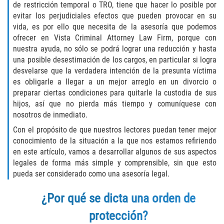
de restricción temporal o TRO, tiene que hacer lo posible por
Delincuencia Juvenil
evitar los perjudiciales efectos que pueden provocar en su
vida, es por ello que necesita de la asesoría que podemos
Audiencias de Disposición
ofrecer en Vista Criminal Attorney Law Firm, porque con
nuestra ayuda, no sólo se podrá lograr una reducción y hasta
Audiencias de Detención
una posible desestimación de los cargos, en particular si logra
desvelarse que la verdadera intención de la presunta víctima
Audiencias de Transferencia
es obligarle a llegar a un mejor arreglo en un divorcio o
preparar ciertas condiciones para quitarle la custodia de sus
hijos, así que no pierda más tiempo y comuníquese con
Derechos de los Padres en Casos
Juveniles
nosotros de inmediato.
Con el propósito de que nuestros lectores puedan tener mejor
Desviación Informal Juvenil
conocimiento de la situación a la que nos estamos refiriendo
en este artículo, vamos a desarrollar algunos de sus aspectos
La Ley de los Tres Delitos y Fuera
legales de forma más simple y comprensible, sin que esto
pueda ser considerado como una asesoría legal.
Delitos por los cuales un Menor
puede ser Juzgado como Adulto
¿Por qué se dicta una orden de
protección?
División de Justicia Juvenil