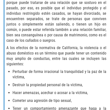
porque puede tratarse de una relación que se sostuvo en el
pasado, por eso, es posible que el individuo protegido y el
Descarga Negligente de un Arma de
Fuego
individuo restringido estén casados, se hayan divorciado, se
encuentren separados, se trate de personas que conviven
juntos o simplemente están saliendo, o tienen un hijo en
Portar un Arma de Fuego Cargada
común, o puede estar referida también a una relación familiar,
bien sea consanguínea o por causa de matrimonio, como es el
Portar un Arma de Fuego Oculta
caso de los cuñados o suegros.
Delitos de Conducción
A los efectos de la normativa de California, la violencia o el
abuso doméstico es un término que puede tener un contenido
muy amplio de conductas, entre las cuales se incluyen las
Chocar y Huir
siguientes:
Conducir con una Licencia
Perturbar de forma irracional la tranquilidad y la paz de la
Suspendida
víctima,
Destruir la propiedad personal de la víctima,
Evadir a un Oficial de Policía
Hacer amenazas, acechar o acosar a la víctima,
Homicidio Vehicular
Cometer una agresión de tipo sexual,
Tener un comportamiento amenazante que haga a la