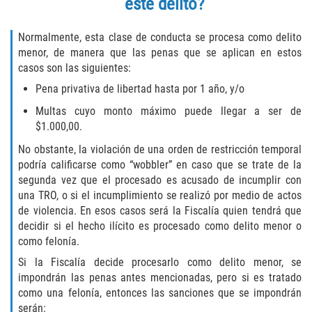
este delito?
Assault with Caustic Chemicals
Battery on a Peace Officer
Normalmente, esta clase de conducta se procesa como delito
menor, de manera que las penas que se aplican en estos
casos son las siguientes:
Battery with Serious Bodily Injury
Pena privativa de libertad hasta por 1 año, y/o
Corporal Injury
Multas cuyo monto máximo puede llegar a ser de
$1.000,00.
Domestic Violence
No obstante, la violación de una orden de restricción temporal
podría calificarse como “wobbler” en caso que se trate de la
Child Abuse
segunda vez que el procesado es acusado de incumplir con
una TRO, o si el incumplimiento se realizó por medio de actos
Child Endangerment
de violencia. En esos casos será la Fiscalía quien tendrá que
decidir si el hecho ilícito es procesado como delito menor o
Criminal Threat
como felonía.
Si la Fiscalía decide procesarlo como delito menor, se
Domestic Battery
impondrán las penas antes mencionadas, pero si es tratado
como una felonía, entonces las sanciones que se impondrán
Elder Abuse
serán: