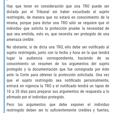
Hay que tener en consideración que una TRO puede ser
Invasión Agravada de Propiedad
dictada por el Tribunal sin haber escuchado al sujeto
Ajena
restringido, de manera que no estará en conocimiento de la
misma, porque para dictar una TRO sólo se requiere que el
Invasión de Propiedad Ajena
individuo que solicita la protección pruebe la necesidad de
que sea emitida, esto es, que necesita ser protegido de una
Vandalismo
amenaza creíble.
No obstante, si de dicta una TRO, ello debe ser notificado al
DUI
sujeto restringido, junto con la fecha y hora en la que tendrá
lugar la audiencia correspondiente, haciendo de su
Audiencia Administrativa del DMV
conocimiento un resumen de los argumentos del sujeto
protegido y la documentación que fue consignada por éste
Conducción Imprudente con
ante la Corte para obtener la protección solicitada. Una vez
Presencia de Alcohol
que el sujeto restringido sea notificado personalmente,
entrará en vigencia la TRO y el notificado tendrá un lapso de
Conducción Imprudente sin Presencia
10 a 20 días para preparar sus argumentos de respuesta a lo
de Alcohol
afirmado por el individuo protegido.
Pero los argumentos que debe exponer el individuo
Cuarta Ofensa de DUI
restringido deben ser lo suficientemente creíbles y fuertes,