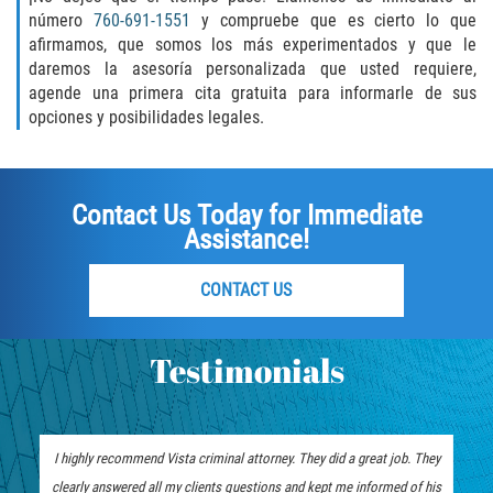
Unemployment Insurance Fraud
número
760-691-1551
y compruebe que es cierto lo que
afirmamos, que somos los más experimentados y que le
Workers Comp Fraud
daremos la asesoría personalizada que usted requiere,
agende una primera cita gratuita para informarle de sus
Other Crimes
opciones y posibilidades legales.
Damaging Phone Lines
Contact Us Today for Immediate
Post Conviction Matters
Assistance!
Petition to Vacate Murder Conviction
CONTACT US
Record Expungement
Testimonials
Sex Crimes
Indecent Exposure
I highly recommend Vista criminal attorney. They did a great job. They
Prostitution and Solicitation
clearly answered all my clients questions and kept me informed of his