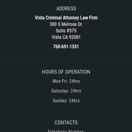
RECENT CASE RESULTS
ADDRESS
TEAM
Vista Criminal Attorney Law Firm
380 S Melrose Dr.
Testimonials
Suite #375
Vista CA 92081
Contact Us
760-691-1551
Blog
HOURS OF OPERATION
Mon-Fri: 24hrs
Saturday: 24hrs
Sunday: 24hrs
CONTACTS
Telephone Number: