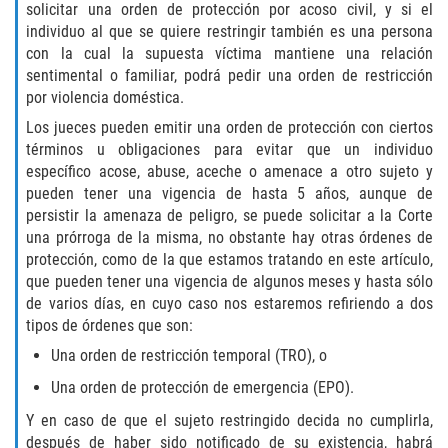
solicitar una orden de protección por acoso civil, y si el
Programa de Desviación Previo al
individuo al que se quiere restringir también es una persona
Juicio
con la cual la supuesta víctima mantiene una relación
sentimental o familiar, podrá pedir una orden de restricción
Transporte De Sustancias
por violencia doméstica.
Controladas Para La Venta
Los jueces pueden emitir una orden de protección con ciertos
Delitos de Fraude
términos u obligaciones para evitar que un individuo
específico acose, abuse, aceche o amenace a otro sujeto y
pueden tener una vigencia de hasta 5 años, aunque de
Fraude al Sistema de Salud
persistir la amenaza de peligro, se puede solicitar a la Corte
una prórroga de la misma, no obstante hay otras órdenes de
Fraude A La Compensación A los
Trabajadores
protección, como de la que estamos tratando en este artículo,
que pueden tener una vigencia de algunos meses y hasta sólo
de varios días, en cuyo caso nos estaremos refiriendo a dos
Fraude con Cheques
tipos de órdenes que son:
Fraude de Juego
Una orden de restricción temporal (TRO), o
Una orden de protección de emergencia (EPO).
Fraude de Seguro de Auto
Y en caso de que el sujeto restringido decida no cumplirla,
después de haber sido notificado de su existencia, habrá