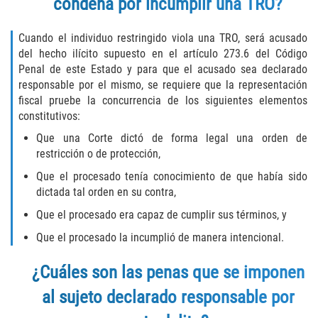
condena por incumplir una TRO?
Publicar Información Dañina en
Internet
Cuando el individuo restringido viola una TRO, será acusado
del hecho ilícito supuesto en el artículo 273.6 del Código
Penal de este Estado y para que el acusado sea declarado
Violación de una Orden de
Restricción
responsable por el mismo, se requiere que la representación
fiscal pruebe la concurrencia de los siguientes elementos
Sustracción de Menores
constitutivos:
Que una Corte dictó de forma legal una orden de
Assault and Battery
restricción o de protección,
Que el procesado tenía conocimiento de que había sido
Aggravated Trespass
dictada tal orden en su contra,
Que el procesado era capaz de cumplir sus términos, y
Assault
Que el procesado la incumplió de manera intencional.
Assault on a Public Official Battery
¿Cuáles son las penas que se imponen
Assault with a Deadly Weapon
al sujeto declarado responsable por