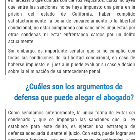
es necesario que cumpla con ciertos requisitos. Estos incluyen
que entre las sanciones no se haya impuesto una pena en la
Disuadir a un Testigo
prisión del estado de California, haber cumplido
satisfactoriamente la pena de encarcelamiento o la libertad
Intento de Asesinato
condicional, no estar cumpliendo con sanciones impuestas por
otras condenas, ni estar enfrentando cargos por un delito
Homicidio
actualmente.
Sin embargo, es importante señalar que si no cumplió con
Homicidio Voluntario
todas las condiciones de la libertad condicional, en caso de
haberse impuesto, el juez aún puede evaluar su caso y decidir
Homicidio Involuntario
sobre la eliminación de su antecedente penal.
¿Cuáles son los argumentos de
Secuestro
defensa que puede alegar el abogado?
Delitos Contra La Propiedad
Como señalamos anteriormente, la única forma de evitar ser
Dañar Líneas Telefónicas, Eléctricas o
condenado y que se impongan las sanciones que la ley
de Servicios Públicos
establece para este delito, es ejercer una estrategia de
defensa adecuada durante el juicio. Con esto, puede lograr ser
Incendio Provocado