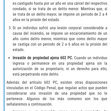
es castigado hasta por un año en una cárcel del respectivo
Vehicular Manslaughter
condado, si se trata de un delito menor. Mientras que, si
se trata de un delito mayor, se impone un periodo de 2 a 4
Drug Crimes
años en la prisión del estado.
Si un individuo sufrió una lesión corporal considerable a
California Marijuana Laws
causa del incendio, se impone un encarcelamiento de un
año como delito menor, mientras que como delito mayor
Manufacturing of Controlled Substances
se castiga con un periodo de 2 a 6 años en la prisión del
estado.
Possession of Drugs for Sale
Invasión de propiedad ajena 602 PC.
Cuando un individuo
ingresa o permanece en una propiedad ajena sin la
Drug Possession
autorización de su propietario, ni un derecho para ello,
está perpetrando este delito.
Prop 36
Además del artículo 602 PC, existen otras disposiciones
vinculadas en el Código Penal, que regulan actos que pueden
Sales and Transportation of a Controlled
Substance
considerarse una invasión de una propiedad que no le
pertenece. Algunos de los más comunes son los que
DUI
señalaremos a continuación.