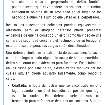
son similares a las del perpetrador del delito. También
puede suceder que el verdadero perpetrador lo incrimina,
Publicar Información Dañina en
Internet
encuentran objetos de su propiedad en el lugar de los
hechos o alguien ha asumido que usted es el perpetrador.
Violación de una Orden de
Incluso los funcionarios policiales pueden equivocarse al
Restricción
arrestarlo, pero el abogado defensor puede presentar
evidencias de que ha cometido un error, como un vídeo de una
Sustracción de Menores
cámara de seguridad cercana o el testimonio de un testigo. Si
esta defensa prospera, sus cargos serán desestimados.
Assault and Battery
Una defensa similar es la existencia de acusaciones falsas, la
cual tiene lugar cuando alguien lo acusa de haber cometido el
Aggravated Trespass
delito sin contar con evidencias para fundarse. Especialmente
en los casos por este delito, existen varios motivos por los
Assault
cuales alguien puede acusarlo falsamente, como rencor o
celos.
Assault on a Public Official Battery
Coartada.
Si logra demostrar que se encontraba en otro
lugar cuando ocurrió el incendio, es posible que logre
Assault with a Deadly Weapon
evitar la condena. Esta defensa suele utilizarse con
frecuencia para defenderse de estas acusaciones. Si logra