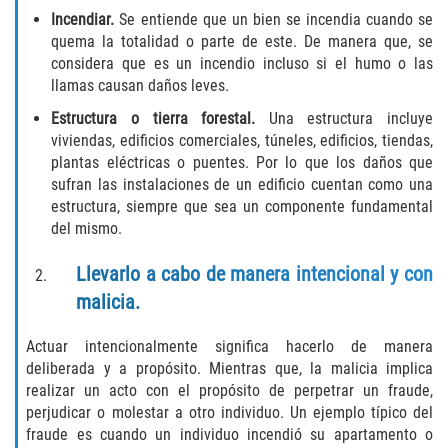
Incendia
r.
Se entiende que un bien se incendia cuando se
Libertad Condicional para Menores
quema la totalidad o parte de este. De manera que, se
considera que es un incendio incluso si el humo o las
Petición Aceptada
llamas causan daños leves.
Estructura o tierra forestal.
Una estructura incluye
Proyecto de Ley del Senado SB 439
viviendas, edificios comerciales, túneles, edificios, tiendas,
plantas eléctricas o puentes. Por lo que los daños que
Sello de Registros Juveniles
sufran las instalaciones de un edificio cuentan como una
estructura, siempre que sea un componente fundamental
Tutela de los Tribunales
del mismo.
Llevarlo a cabo de manera intencional y con
Tribunal de Delincuencia Juvenil
malicia.
Delitos de Armas
Actuar intencionalmente significa hacerlo de manera
deliberada y a propósito. Mientras que, la malicia implica
Armas Prohibidas en California
realizar un acto con el propósito de perpetrar un fraude,
perjudicar o molestar a otro individuo. Un ejemplo típico del
Aumento de Sentencias por Armas de
Fuego
fraude es cuando un individuo incendió su apartamento o