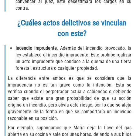
Assault with Caustic Chemicals
convencer al juez, este desestimará los cargos en su
contra.
Battery on a Peace Officer
¿Cuáles actos delictivos se vinculan
Battery with Serious Bodily Injury
con este?
Corporal Injury
Incendio imprudente
. Además del incendio provocado, la
ley establece el incendio imprudente. Este prohíbe realizar
Domestic Violence
un acto imprudente que conduce a la quema de una tierra
forestal, estructura o cualquier propiedad.
Child Abuse
La diferencia entre ambos es que se considera que la
imprudencia no es tan grave como la intención. Esta se
Child Endangerment
verifica cuando el perpetrador actúa a sabiendas o debiendo
saber que existe una gran probabilidad de que su acción
Criminal Threat
origine un incendio, pero obvia este riesgo, por lo que se aleja
gravemente de la forma en que se comportaría un individuo
Domestic Battery
razonable en su posición.
Por ejemplo, supongamos que María deja la llave del gas
Elder Abuse
abierta en su cocina y sale por unas horas, dejando a sus hijos