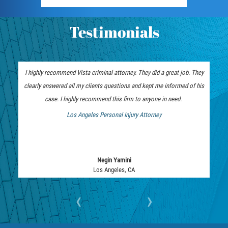
Embezzlement
Testimonials
Grand Theft
Petty Theft
I highly recommend Vista criminal attorney. They did a great job. They
Receiving Stolen Property
clearly answered all my clients questions and kept me informed of his
case. I highly recommend this firm to anyone in need.
Robbery
Los Angeles Personal Injury Attorney
 Bankruptcy Attorney
Violent Crimes
White Collar
Negin Yamini
Los Angeles, CA
Identity Theft
‹
›
Misappropriation of Public Funds