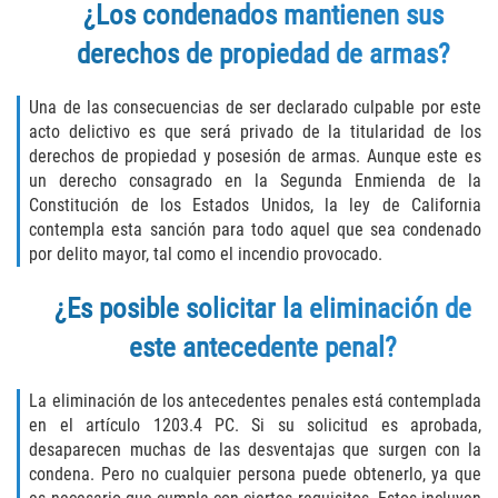
¿Los condenados mantienen sus
Molestar A Un Niño Menor de 18
derechos de propiedad de armas?
Años
Una de las consecuencias de ser declarado culpable por este
Merodear Para Cometer Prostitución
acto delictivo es que será privado de la titularidad de los
derechos de propiedad y posesión de armas. Aunque este es
Penetración Sexual Forzada
un derecho consagrado en la Segunda Enmienda de la
Constitución de los Estados Unidos, la ley de California
Pornografía Infantil
contempla esta sanción para todo aquel que sea condenado
por delito mayor, tal como el incendio provocado.
Prostitución y Solicitación
¿Es posible solicitar la eliminación de
Violación Estatutaria
este antecedente penal?
Agresión Sexual
La eliminación de los antecedentes penales está contemplada
en el artículo 1203.4 PC. Si su solicitud es aprobada,
Delitos Violentos
desaparecen muchas de las desventajas que surgen con la
condena. Pero no cualquier persona puede obtenerlo, ya que
Aumento de Sentencia para Pandillas