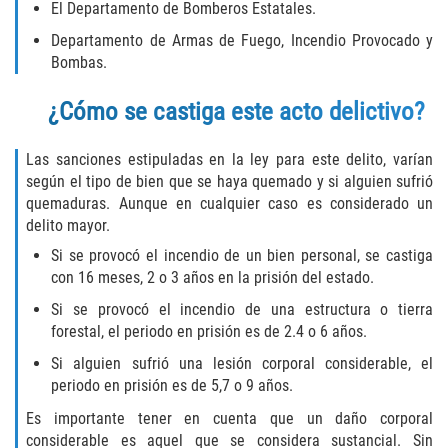
Robo de Auto
El Departamento de Bomberos Estatales.
Departamento de Armas de Fuego, Incendio Provocado y
Delitos de Cuello Blanco
Bombas.
Apropiación Indebida de Fondos
¿Cómo se castiga este acto delictivo?
Públicos
Las sanciones estipuladas en la ley para este delito, varían
Falsificación
según el tipo de bien que se haya quemado y si alguien sufrió
quemaduras. Aunque en cualquier caso es considerado un
Malversación de Fondos
delito mayor.
Si se provocó el incendio de un bien personal, se castiga
Presentación de Documentos Falsos
con 16 meses, 2 o 3 años en la prisión del estado.
Robo de Identidad
Si se provocó el incendio de una estructura o tierra
forestal, el periodo en prisión es de 2.4 o 6 años.
Falsificación o Alteración de una
Si alguien sufrió una lesión corporal considerable, el
Prescripción Médica
periodo en prisión es de 5,7 o 9 años.
Es importante tener en cuenta que un daño corporal
Delitos de Drogas
considerable es aquel que se considera sustancial. Sin