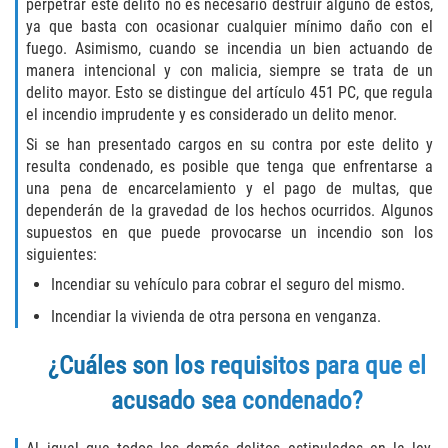
Asuntos Posteriores a la Condena
perpetrar este delito no es necesario destruir alguno de estos,
ya que basta con ocasionar cualquier mínimo daño con el
fuego. Asimismo, cuando se incendia un bien actuando de
Anulando o Rechazando una Condena
manera intencional y con malicia, siempre se trata de un
delito mayor. Esto se distingue del artículo 451 PC, que regula
Certificado de Rehabilitación
el incendio imprudente y es considerado un delito menor.
Si se han presentado cargos en su contra por este delito y
Eliminación de Antecedentes Penales
resulta condenado, es posible que tenga que enfrentarse a
una pena de encarcelamiento y el pago de multas, que
Libertad Condicional Bajo Palabra
dependerán de la gravedad de los hechos ocurridos. Algunos
supuestos en que puede provocarse un incendio son los
Sello de Registros de Arresto
siguientes:
Incendiar su vehículo para cobrar el seguro del mismo.
Petición para Anular una Condena
por Asesinato
Incendiar la vivienda de otra persona en venganza.
Violación de la Libertad Condicional
¿Cuáles son los requisitos para que el
acusado sea condenado?
Conducir Bajo la Influencia de Drogas
(DUID)