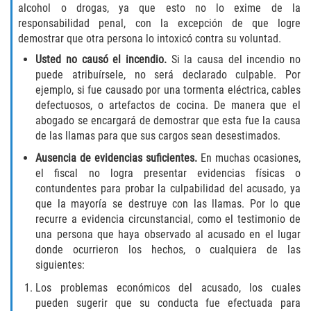
alcohol o drogas, ya que esto no lo exime de la
DUI Causando Lesiones
responsabilidad penal, con la excepción de que logre
demostrar que otra persona lo intoxicó contra su voluntad.
DUI con Pasajeros Menores de 14
Años
Usted no causó el incendio.
Si la causa del incendio no
puede atribuírsele, no será declarado culpable. Por
ejemplo, si fue causado por una tormenta eléctrica, cables
DUI en Menores de Edad
defectuosos, o artefactos de cocina. De manera que el
abogado se encargará de demostrar que esta fue la causa
Segunda Ofensa de DUI
de las llamas para que sus cargos sean desestimados.
Tercera Ofensa de DUI
Ausencia de evidencias suficientes.
En muchas ocasiones,
el fiscal no logra presentar evidencias físicas o
contundentes para probar la culpabilidad del acusado, ya
Leyes de DUI en el Estado de
California
que la mayoría se destruye con las llamas. Por lo que
recurre a evidencia circunstancial, como el testimonio de
una persona que haya observado al acusado en el lugar
Violencia Doméstica
donde ocurrieron los hechos, o cualquiera de las
siguientes:
Abuso de Ancianos y Adultos
Dependientes
Los problemas económicos del acusado, los cuales
pueden sugerir que su conducta fue efectuada para