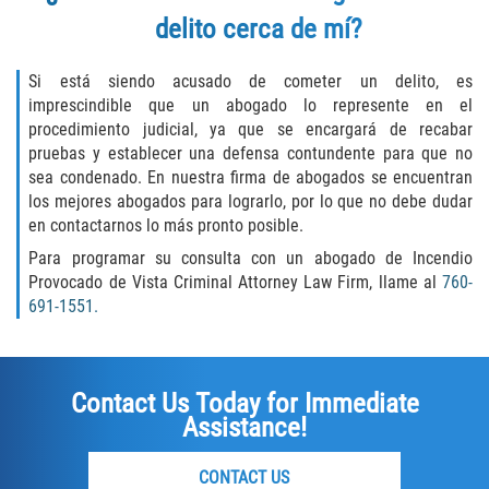
delito cerca de mí?
Rape
Si está siendo acusado de cometer un delito, es
Sexual Battery
imprescindible que un abogado lo represente en el
procedimiento judicial, ya que se encargará de recabar
Statutory Rape
pruebas y establecer una defensa contundente para que no
sea condenado. En nuestra firma de abogados se encuentran
Lewd Acts on a Child
los mejores abogados para lograrlo, por lo que no debe dudar
en contactarnos lo más pronto posible.
Lewd Conduct in Public
Para programar su consulta con un abogado de Incendio
Provocado de Vista Criminal Attorney Law Firm, llame al
760-
Theft Crimes
691-1551.
Auto Burglary
Contact Us Today for Immediate
Burglary
Assistance!
Burglary of a Safe or Vault
CONTACT US