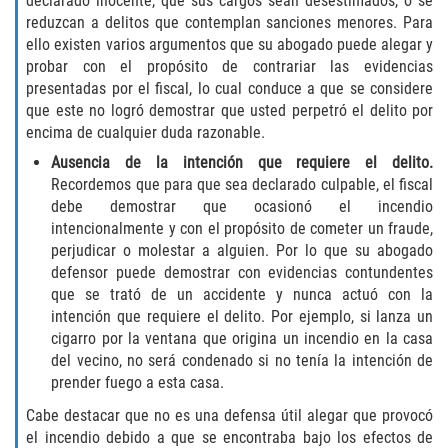
declarado inocente, que sus cargos sean desestimados, o se
reduzcan a delitos que contemplan sanciones menores. Para
Invasión Agravada de Propiedad
ello existen varios argumentos que su abogado puede alegar y
Ajena
probar con el propósito de contrariar las evidencias
presentadas por el fiscal, lo cual conduce a que se considere
Invasión de Propiedad Ajena
que este no logró demostrar que usted perpetró el delito por
encima de cualquier duda razonable.
Vandalismo
Ausencia de la intención que requiere el delito.
Recordemos que para que sea declarado culpable, el fiscal
DUI
debe demostrar que ocasionó el incendio
intencionalmente y con el propósito de cometer un fraude,
Audiencia Administrativa del DMV
perjudicar o molestar a alguien. Por lo que su abogado
defensor puede demostrar con evidencias contundentes
Conducción Imprudente con
que se trató de un accidente y nunca actuó con la
Presencia de Alcohol
intención que requiere el delito. Por ejemplo, si lanza un
cigarro por la ventana que origina un incendio en la casa
Conducción Imprudente sin Presencia
del vecino, no será condenado si no tenía la intención de
de Alcohol
prender fuego a esta casa.
Cabe destacar que no es una defensa útil alegar que provocó
Cuarta Ofensa de DUI
el incendio debido a que se encontraba bajo los efectos de