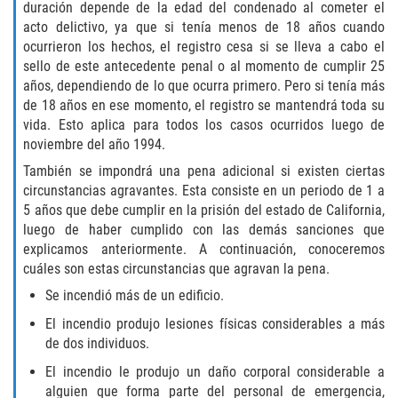
duración depende de la edad del condenado al cometer el
Programa de Desviación Previo al
acto delictivo, ya que si tenía menos de 18 años cuando
Juicio
ocurrieron los hechos, el registro cesa si se lleva a cabo el
sello de este antecedente penal o al momento de cumplir 25
Transporte De Sustancias
años, dependiendo de lo que ocurra primero. Pero si tenía más
Controladas Para La Venta
de 18 años en ese momento, el registro se mantendrá toda su
vida. Esto aplica para todos los casos ocurridos luego de
Delitos de Fraude
noviembre del año 1994.
También se impondrá una pena adicional si existen ciertas
Fraude al Sistema de Salud
circunstancias agravantes. Esta consiste en un periodo de 1 a
5 años que debe cumplir en la prisión del estado de California,
Fraude A La Compensación A los
luego de haber cumplido con las demás sanciones que
Trabajadores
explicamos anteriormente. A continuación, conoceremos
cuáles son estas circunstancias que agravan la pena.
Fraude con Cheques
Se incendió más de un edificio.
Fraude de Juego
El incendio produjo lesiones físicas considerables a más
de dos individuos.
Fraude de Seguro de Auto
El incendio le produjo un daño corporal considerable a
alguien que forma parte del personal de emergencia,