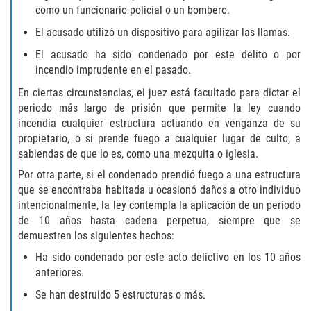
Fraude de Tarjeta de Crédito
como un funcionario policial o un bombero.
El acusado utilizó un dispositivo para agilizar las llamas.
Fraude del Bienestar Público
El acusado ha sido condenado por este delito o por
Fraude Del Seguro De Desempleo
incendio imprudente en el pasado.
En ciertas circunstancias, el juez está facultado para dictar el
Fraude Inmobiliario
periodo más largo de prisión que permite la ley cuando
incendia cualquier estructura actuando en venganza de su
Práctica No Autorizada de la
propietario, o si prende fuego a cualquier lugar de culto, a
Medicina
sabiendas de que lo es, como una mezquita o iglesia.
Por otra parte, si el condenado prendió fuego a una estructura
Delitos de Hurto
que se encontraba habitada u ocasionó daños a otro individuo
intencionalmente, la ley contempla la aplicación de un periodo
Hurto en Tiendas
de 10 años hasta cadena perpetua, siempre que se
demuestren los siguientes hechos:
Hurto Mayor de Auto
Ha sido condenado por este acto delictivo en los 10 años
anteriores.
Hurto Menor
Se han destruido 5 estructuras o más.