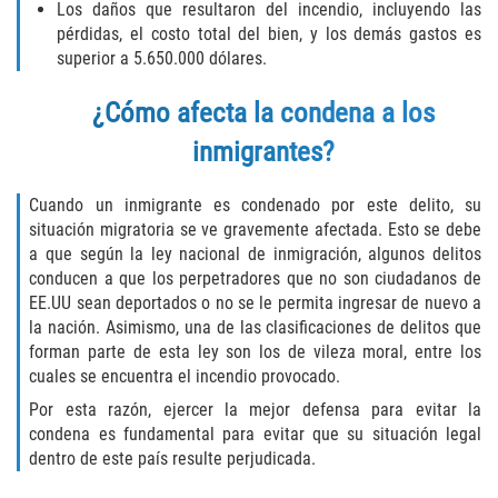
Recepción de Propiedad Robada
Los daños que resultaron del incendio, incluyendo las
pérdidas, el costo total del bien, y los demás gastos es
Robo
superior a 5.650.000 dólares.
¿Cómo afecta la condena a los
Robo 459 PC
inmigrantes?
Robo de Caja Fuerte
Cuando un inmigrante es condenado por este delito, su
Hurto Mayor
situación migratoria se ve gravemente afectada. Esto se debe
a que según la ley nacional de inmigración, algunos delitos
Delitos Sexuales
conducen a que los perpetradores que no son ciudadanos de
EE.UU sean deportados o no se le permita ingresar de nuevo a
Actos Lascivos con un Menor
la nación. Asimismo, una de las clasificaciones de delitos que
forman parte de esta ley son los de vileza moral, entre los
cuales se encuentra el incendio provocado.
Conducta Lasciva
Por esta razón, ejercer la mejor defensa para evitar la
Copulación oral forzada
condena es fundamental para evitar que su situación legal
dentro de este país resulte perjudicada.
Exposición Indecente