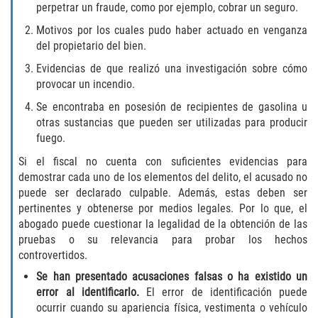
Acecho
perpetrar un fraude, como por ejemplo, cobrar un seguro.
Motivos por los cuales pudo haber actuado en venganza
Amenazas Criminales
del propietario del bien.
Evidencias de que realizó una investigación sobre cómo
Agresión Doméstica
provocar un incendio.
Lesión Corporal a un Cónyuge
Se encontraba en posesión de recipientes de gasolina u
otras sustancias que pueden ser utilizadas para producir
fuego.
Negligencia Infantil
Si el fiscal no cuenta con suficientes evidencias para
Orden de Protección de Emergencia
demostrar cada uno de los elementos del delito, el acusado no
puede ser declarado culpable. Además, estas deben ser
Orden de Restricción Permanente
pertinentes y obtenerse por medios legales. Por lo que, el
abogado puede cuestionar la legalidad de la obtención de las
pruebas o su relevancia para probar los hechos
Orden de Restricción Temporal
controvertidos.
Órdenes de Restricción
Se han presentado acusaciones falsas o ha existido un
error al identificarlo.
El error de identificación puede
ocurrir cuando su apariencia física, vestimenta o vehículo
Porno Venganza