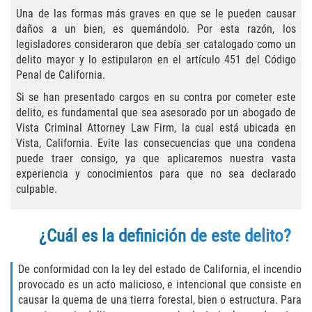
Practice Areas
Una de las formas más graves en que se le pueden causar
daños a un bien, es quemándolo. Por esta razón, los
Áreas De Práctica
legisladores consideraron que debía ser catalogado como un
delito mayor y lo estipularon en el artículo 451 del Código
Asalto y Agresión
Penal de California.
Si se han presentado cargos en su contra por cometer este
Agresión Agravada
delito, es fundamental que sea asesorado por un abogado de
Vista Criminal Attorney Law Firm, la cual está ubicada en
Asalto con Arma Mortal
Vista, California. Evite las consecuencias que una condena
puede traer consigo, ya que aplicaremos nuestra vasta
Asalto Con Químicos Cáusticos
experiencia y conocimientos para que no sea declarado
culpable.
Asalto Contra Un Funcionario Público
¿Cuál es la definición de este delito?
Asalto Simple
De conformidad con la ley del estado de California, el incendio
Agresión Contra un Agente del Orden
Público
provocado es un acto malicioso, e intencional que consiste en
causar la quema de una tierra forestal, bien o estructura. Para