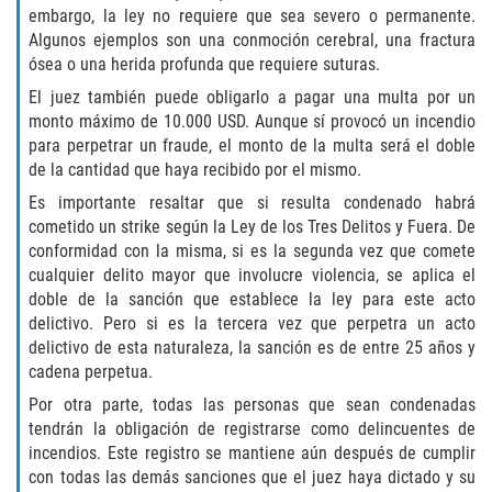
embargo, la ley no requiere que sea severo o permanente.
Fabricación de Drogas
Algunos ejemplos son una conmoción cerebral, una fractura
ósea o una herida profunda que requiere suturas.
Leyes sobre Marihuana en California
El juez también puede obligarlo a pagar una multa por un
monto máximo de 10.000 USD. Aunque sí provocó un incendio
Proposición 36
para perpetrar un fraude, el monto de la multa será el doble
de la cantidad que haya recibido por el mismo.
Posesión de Marihuana para la Venta
Es importante resaltar que si resulta condenado habrá
cometido un strike según la Ley de los Tres Delitos y Fuera. De
Posesión De Parafernalia De Drogas
conformidad con la misma, si es la segunda vez que comete
cualquier delito mayor que involucre violencia, se aplica el
Posesión de Sustancias Controladas
doble de la sanción que establece la ley para este acto
delictivo. Pero si es la tercera vez que perpetra un acto
Posesión de una Sustancia
delictivo de esta naturaleza, la sanción es de entre 25 años y
Controlada para la Venta
cadena perpetua.
Por otra parte, todas las personas que sean condenadas
Posesión de Marihuana
tendrán la obligación de registrarse como delincuentes de
incendios. Este registro se mantiene aún después de cumplir
Posesión De Metanfetamina
con todas las demás sanciones que el juez haya dictado y su