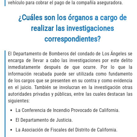
vehículo para cobrar el pago de la compañía aseguradora.
Descarga Negligente de un Arma de
Fuego
¿Cuáles son los órganos a cargo de
realizar las investigaciones
Portar un Arma de Fuego Cargada
correspondientes?
Portar un Arma de Fuego Oculta
El Departamento de Bomberos del condado de Los Ángeles se
Delitos de Conducción
encarga de llevar a cabo las investigaciones por este delito
inmediatamente después de que ocurre. Por lo que la
información recabada puede ser utilizada como fundamento
Chocar y Huir
de los cargos que se presenten en su contra y como evidencia
en el juicio. También se involucran en la investigación otras
Conducir con una Licencia
Suspendida
autoridades privadas y públicas, entre las cuales destacan las
siguientes:
Evadir a un Oficial de Policía
La Conferencia de Incendio Provocado de California.
El Departamento de Justicia.
Homicidio Vehicular
La Asociación de Fiscales del Distrito de California.