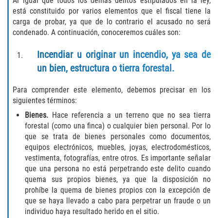
Al igual que todos los demás delitos estipulados en la ley,
Delincuencia Juvenil
está constituido por varios elementos que el fiscal tiene la
carga de probar, ya que de lo contrario el acusado no será
condenado. A continuación, conoceremos cuáles son:
Audiencias de Disposición
Incendiar u originar un incendio, ya sea de
Audiencias de Detención
un bien, estructura o tierra forestal.
Audiencias de Transferencia
Para comprender este elemento, debemos precisar en los
siguientes términos:
Derechos de los Padres en Casos
Juveniles
Bienes.
Hace referencia a un terreno que no sea tierra
forestal (como una finca) o cualquier bien personal. Por lo
Desviación Informal Juvenil
que se trata de bienes personales como documentos,
equipos electrónicos, muebles, joyas, electrodomésticos,
La Ley de los Tres Delitos y Fuera
vestimenta, fotografías, entre otros. Es importante señalar
que una persona no está perpetrando este delito cuando
quema sus propios bienes, ya que la disposición no
Delitos por los cuales un Menor
puede ser Juzgado como Adulto
prohíbe la quema de bienes propios con la excepción de
que se haya llevado a cabo para perpetrar un fraude o un
División de Justicia Juvenil
individuo haya resultado herido en el sitio.