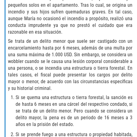
pequeños solos en el apartamento. Tras lo cual, se origina un
Failure to Provide Care (Child Neglect)
incendio y sus hijos sufren quemaduras graves. En tal caso,
aunque María no ocasionó el incendio a propósito, realizó una
conducta imprudente ya que no prestó el cuidado que era
Violation of Restraining Order
razonable en esa situación.
Diversion Program
Se trata de un delito menor que suele ser castigado con un
encarcelamiento hasta por 6 meses, además de una multa por
una suma máxima de 1.000 USD. Sin embargo, se considera un
Driving Crimes
wobbler cuando se le causa una lesión corporal considerable a
una persona, o se incendia una estructura o tierra forestal. En
Drinking Alcohol in a Motor Vehicle
tales casos, el fiscal puede presentar los cargos por delito
mayor o menor, de acuerdo con las circunstancias específicas
Driving on a Suspended License
y su historial criminal.
Si se quema una estructura o tierra forestal, la sanción es
Driving Without a License
de hasta 6 meses en una cárcel del respectivo condado, si
se trata de un delito menor. Pero cuando se considera un
Evading an Officer
delito mayor, la pena es de un periodo de 16 meses a 3
años en la prisión del estado.
Hit and Run
Si se prende fuego a una estructura o propiedad habitada,