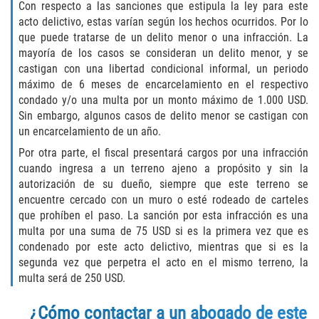
Unemployment Insurance Fraud
Con respecto a las sanciones que estipula la ley para este
acto delictivo, estas varían según los hechos ocurridos. Por lo
Workers Comp Fraud
que puede tratarse de un delito menor o una infracción. La
mayoría de los casos se consideran un delito menor, y se
castigan con una libertad condicional informal, un periodo
Other Crimes
máximo de 6 meses de encarcelamiento en el respectivo
condado y/o una multa por un monto máximo de 1.000 USD.
Damaging Phone Lines
Sin embargo, algunos casos de delito menor se castigan con
un encarcelamiento de un año.
Post Conviction Matters
Por otra parte, el fiscal presentará cargos por una infracción
cuando ingresa a un terreno ajeno a propósito y sin la
Petition to Vacate Murder Conviction
autorización de su dueño, siempre que este terreno se
encuentre cercado con un muro o esté rodeado de carteles
Record Expungement
que prohíben el paso. La sanción por esta infracción es una
multa por una suma de 75 USD si es la primera vez que es
Sex Crimes
condenado por este acto delictivo, mientras que si es la
segunda vez que perpetra el acto en el mismo terreno, la
Indecent Exposure
multa será de 250 USD.
¿Cómo contactar a un abogado de este
Prostitution and Solicitation