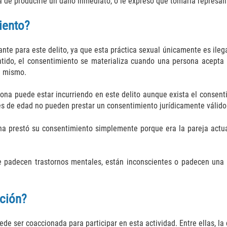
 de producirle un daño inmediato, o le expresó que tomaría represalias
iento?
nte para este delito, ya que esta práctica sexual únicamente es ileg
entido, el consentimiento se materializa cuando una persona acepta 
l mismo.
ona puede estar incurriendo en este delito aunque exista el consenti
s de edad no pueden prestar un consentimiento jurídicamente válido p
ona prestó su consentimiento simplemente porque era la pareja actu
 padecen trastornos mentales, están inconscientes o padecen una d
ción?
e ser coaccionada para participar en esta actividad. Entre ellas, la 