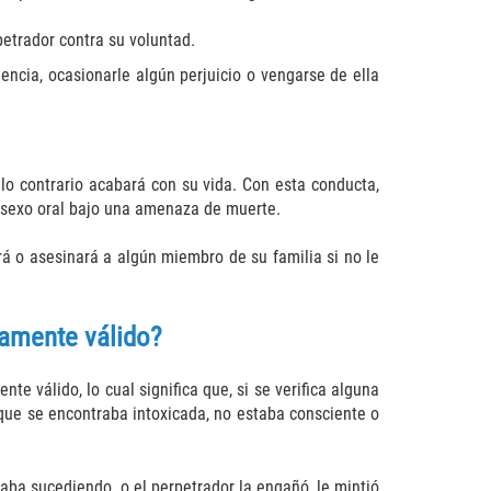
petrador contra su voluntad.
ncia, ocasionarle algún perjuicio o vengarse de ella
lo contrario acabará con su vida. Con esta conducta,
le sexo oral bajo una amenaza de muerte.
á o asesinará a algún miembro de su familia si no le
camente válido?
te válido, lo cual significa que, si se verifica alguna
 que se encontraba intoxicada, no estaba consciente o
aba sucediendo, o el perpetrador la engañó, le mintió