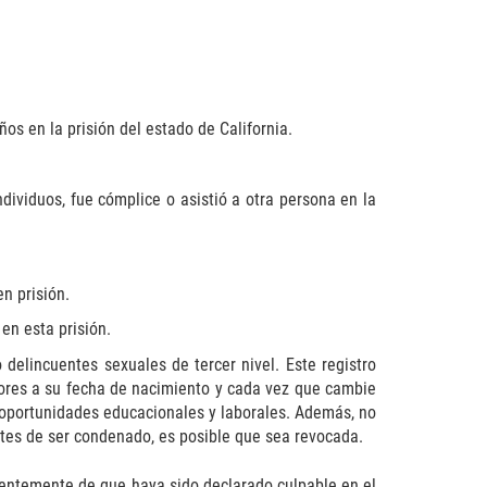
os en la prisión del estado de California.
ndividuos, fue cómplice o asistió a otra persona en la
.
n prisión.
en esta prisión.
elincuentes sexuales de tercer nivel. Este registro
riores a su fecha de nacimiento y cada vez que cambie
 oportunidades educacionales y laborales. Además, no
antes de ser condenado, es posible que sea revocada.
dientemente de que haya sido declarado culpable en el