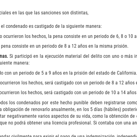
ciales en las que las sanciones son distintas,
, el condenado es castigado de la siguiente manera:
ocurrieron los hechos, la pena consiste en un periodo de 6, 8 o 10 añ
 pena consiste en un periodo de 8 a 12 años en la misma prisión.
onas.
Si participó en la ejecución material del delito con uno o más i
guiente manera:
o con un periodo de 5 a 9 años en la prisión del estado de California
 ocurrieron los hechos, será castigado con un periodo de 8 a 12 años e
currieron los hechos, será castigado con un periodo de 10 a 14 años 
dos los condenados por este hecho punible deben registrarse como d
a obligación de renovarlo anualmente, en los 5 días (hábiles) poste
actar negativamente varios aspectos de su vida, como la obtención de
lo que no podrá obtener una licencia profesional. Si contaba con una 
mandar civilmente para exigir el pago de una indemnización, indepen