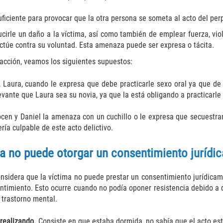
ficiente para provocar que la otra persona se someta al acto del per
rle un daño a la víctima, así como también de emplear fuerza, viole
 actúe contra su voluntad. Esta amenaza puede ser expresa o tácita.
acción, veamos los siguientes supuestos:
, Laura, cuando le expresa que debe practicarle sexo oral ya que de 
levante que Laura sea su novia, ya que la está obligando a practicar
en y Daniel la amenaza con un cuchillo o le expresa que secuestrar
ría culpable de este acto delictivo.
ma no puede otorgar un consentimiento jurídi
nsidera que la víctima no puede prestar un consentimiento jurídicamen
sentimiento. Esto ocurre cuando no podía oponer resistencia debido a
 trastorno mental.
 realizando.
Consiste en que estaba dormida, no sabía que el acto est