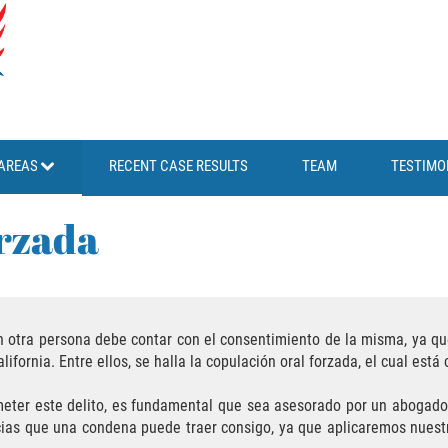
AREAS
RECENT CASE RESULTS
TEAM
TESTIMO
orzada
n otra persona debe contar con el consentimiento de la misma, ya que
ifornia. Entre ellos, se halla la copulación oral forzada, el cual est
eter este delito, es fundamental que sea asesorado por un abogado 
ncias que una condena puede traer consigo, ya que aplicaremos nues