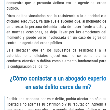
demuestre que la presunta víctima era un agente del orden
público.
Rape
Otros delitos vinculados son la resistencia a la autoridad o a
Sexual Battery
oficiales ejecutivos, ya que suele suceder que, al momento de
un arresto, la persona detenida trata de hacer frente a esto y
en muchas ocasiones, se deja llevar por las emociones del
Statutory Rape
momento y puede verse involucrada en un caso de agresión
contra un agente del orden público.
Lewd Acts on a Child
Vale destacar que en los supuestos de resistencia a la
autoridad o a oficiales ejecutivos, no se contempla la
Lewd Conduct in Public
conducta ofensiva o dañina como elemento fundamental para
la configuración del delito.
Theft Crimes
¿Cómo contactar a un abogado experto
Auto Burglary
en este delito cerca de mí?
Burglary
Recibir una condena por este delito, podría afectar no sólo su
Burglary of a Safe or Vault
libertad sino además su patrimonio y su reputación. Agredir a
una persona que sea oficial u agente del orden público y ser