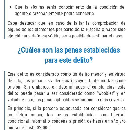
Recepción de Propiedad Robada
Que la víctima tenía conocimiento de la condición del
agente o razonablemente podía conocerla
Robo
Cabe destacar que, en caso de faltar la comprobación de
Robo 459 PC
alguno de los elementos por parte de la Fiscalía o haber sido
ejercida una defensa sólida, sería posible desestimar el caso.
Robo de Caja Fuerte
¿Cuáles son las penas establecidas
Hurto Mayor
para este delito?
Delitos Sexuales
Este delito es considerado como un delito menor y en virtud
de ello, las penas establecidas incluyen tanto multas como
Actos Lascivos con un Menor
prisión. Sin embargo, en determinadas circunstancias, este
delito puede pasar a ser considerado como “wobbler” y en
Conducta Lasciva
virtud de esto, las penas aplicables serán mucho más severas.
En principio, si la persona es acusada por considerar que es
Copulación oral forzada
un delito menor, las penas establecidas son: libertad
condicional informal o condena a prisión de hasta un año y/o
Exposición Indecente
multa de hasta $2.000.