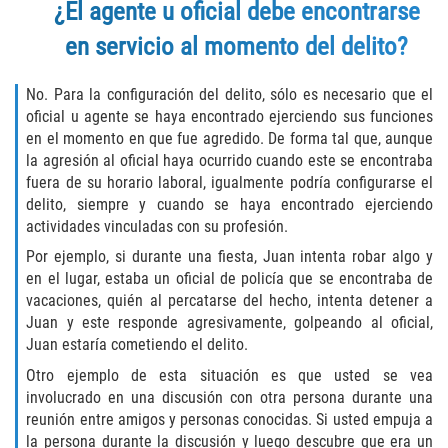
¿El agente u oficial debe encontrarse
Programa de Desviación Previo al
Juicio
en servicio al momento del delito?
Transporte De Sustancias
No. Para la configuración del delito, sólo es necesario que el
Controladas Para La Venta
oficial u agente se haya encontrado ejerciendo sus funciones
en el momento en que fue agredido. De forma tal que, aunque
Delitos de Fraude
la agresión al oficial haya ocurrido cuando este se encontraba
fuera de su horario laboral, igualmente podría configurarse el
Fraude al Sistema de Salud
delito, siempre y cuando se haya encontrado ejerciendo
actividades vinculadas con su profesión.
Fraude A La Compensación A los
Por ejemplo, si durante una fiesta, Juan intenta robar algo y
Trabajadores
en el lugar, estaba un oficial de policía que se encontraba de
vacaciones, quién al percatarse del hecho, intenta detener a
Fraude con Cheques
Juan y este responde agresivamente, golpeando al oficial,
Juan estaría cometiendo el delito.
Fraude de Juego
Otro ejemplo de esta situación es que usted se vea
involucrado en una discusión con otra persona durante una
Fraude de Seguro de Auto
reunión entre amigos y personas conocidas. Si usted empuja a
la persona durante la discusión y luego descubre que era un