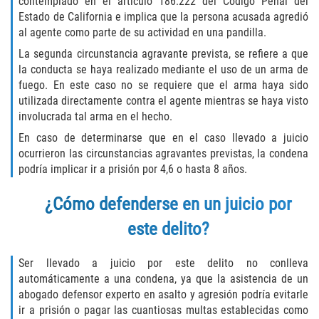
contemplado en el artículo 186.222 del Código Penal del
Acecho
Estado de California e implica que la persona acusada agredió
al agente como parte de su actividad en una pandilla.
Amenazas Criminales
La segunda circunstancia agravante prevista, se refiere a que
la conducta se haya realizado mediante el uso de un arma de
Agresión Doméstica
fuego. En este caso no se requiere que el arma haya sido
utilizada directamente contra el agente mientras se haya visto
Lesión Corporal a un Cónyuge
involucrada tal arma en el hecho.
En caso de determinarse que en el caso llevado a juicio
Negligencia Infantil
ocurrieron las circunstancias agravantes previstas, la condena
podría implicar ir a prisión por 4,6 o hasta 8 años.
Orden de Protección de Emergencia
¿Cómo defenderse en un juicio por
Orden de Restricción Permanente
este delito?
Orden de Restricción Temporal
Ser llevado a juicio por este delito no conlleva
Órdenes de Restricción
automáticamente a una condena, ya que la asistencia de un
abogado defensor experto en asalto y agresión podría evitarle
Porno Venganza
ir a prisión o pagar las cuantiosas multas establecidas como