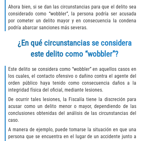
Ahora bien, si se dan las circunstancias para que el delito sea
Molestar A Un Niño Menor de 18
considerado como “wobbler”, la persona podría ser acusada
Años
por cometer un delito mayor y en consecuencia la condena
podría abarcar sanciones más severas.
Merodear Para Cometer Prostitución
¿En qué circunstancias se considera
Penetración Sexual Forzada
este delito como “wobbler”?
Pornografía Infantil
Este delito se considera como “wobbler” en aquellos casos en
los cuales, el contacto ofensivo o dañino contra el agente del
Prostitución y Solicitación
orden público haya tenido como consecuencia daños a la
integridad física del oficial, mediante lesiones.
Violación Estatutaria
De ocurrir tales lesiones, la Fiscalía tiene la discreción para
acusar como un delito menor o mayor, dependiendo de las
Agresión Sexual
conclusiones obtenidas del análisis de las circunstancias del
caso.
Delitos Violentos
A manera de ejemplo, puede tomarse la situación en que una
persona que se encuentra en el lugar de un accidente junto a
Aumento de Sentencia para Pandillas