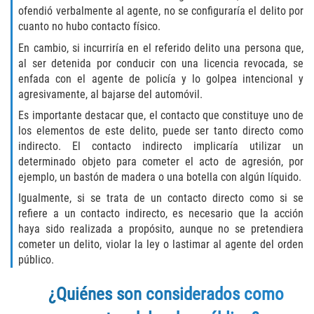
ofendió verbalmente al agente, no se configuraría el delito por
Libertad Condicional para Menores
cuanto no hubo contacto físico.
En cambio, si incurriría en el referido delito una persona que,
Petición Aceptada
al ser detenida por conducir con una licencia revocada, se
enfada con el agente de policía y lo golpea intencional y
Proyecto de Ley del Senado SB 439
agresivamente, al bajarse del automóvil.
Es importante destacar que, el contacto que constituye uno de
Sello de Registros Juveniles
los elementos de este delito, puede ser tanto directo como
indirecto. El contacto indirecto implicaría utilizar un
Tutela de los Tribunales
determinado objeto para cometer el acto de agresión, por
ejemplo, un bastón de madera o una botella con algún líquido.
Tribunal de Delincuencia Juvenil
Igualmente, si se trata de un contacto directo como si se
refiere a un contacto indirecto, es necesario que la acción
Delitos de Armas
haya sido realizada a propósito, aunque no se pretendiera
cometer un delito, violar la ley o lastimar al agente del orden
público.
Armas Prohibidas en California
¿Quiénes son considerados como
Aumento de Sentencias por Armas de
Fuego