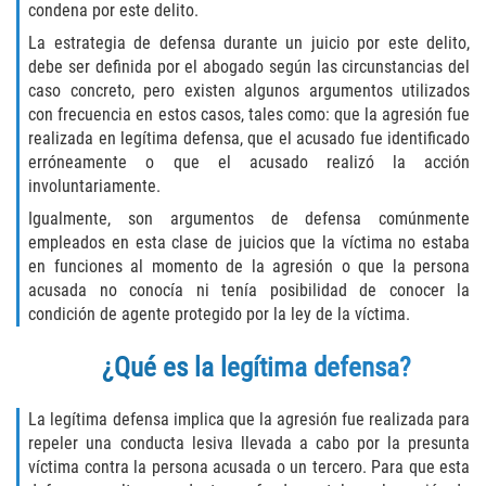
condena por este delito.
Publicar Información Dañina en
La estrategia de defensa durante un juicio por este delito,
Internet
debe ser definida por el abogado según las circunstancias del
caso concreto, pero existen algunos argumentos utilizados
Violación de una Orden de
con frecuencia en estos casos, tales como: que la agresión fue
Restricción
realizada en legítima defensa, que el acusado fue identificado
erróneamente o que el acusado realizó la acción
Sustracción de Menores
involuntariamente.
Igualmente, son argumentos de defensa comúnmente
Assault and Battery
empleados en esta clase de juicios que la víctima no estaba
en funciones al momento de la agresión o que la persona
Aggravated Trespass
acusada no conocía ni tenía posibilidad de conocer la
condición de agente protegido por la ley de la víctima.
Assault
¿Qué es la legítima defensa?
Assault on a Public Official Battery
La legítima defensa implica que la agresión fue realizada para
Assault with a Deadly Weapon
repeler una conducta lesiva llevada a cabo por la presunta
víctima contra la persona acusada o un tercero. Para que esta