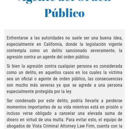
Practice Areas
Público
Áreas De Práctica
Asalto y Agresión
Enfrentarse a las autoridades no suele ser una buena idea,
Agresión Agravada
especialmente en California, donde la legislación vigente
contempla como un delito sancionado severamente, la
Asalto con Arma Mortal
agresión contra un agente del orden público.
Si bien la agresión contra cualquier persona es considerada
Asalto Con Químicos Cáusticos
como un delito, en aquellos casos en los cuales la víctima
sea un oficial o agente de orden público, las consecuencias
Asalto Contra Un Funcionario Público
son mucho más severas ya que se agrede a una persona
especialmente protegida por la ley.
Asalto Simple
Ser condenado por este delito, podría llevarle a perderse
momentos importantes de su vida mientras está en prisión o
Agresión Contra un Agente del Orden
incluso verse obligado a cancelar una elevada suma de
Público
dinero en virtud de una multa. Para evitar esto, el equipo de
abogados de Vista Criminal Attorney Law Firm, cuenta con la