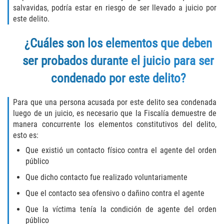
Fraude de Tarjeta de Crédito
salvavidas, podría estar en riesgo de ser llevado a juicio por
este delito.
Fraude del Bienestar Público
¿Cuáles son los elementos que deben
Fraude Del Seguro De Desempleo
ser probados durante el juicio para ser
Fraude Inmobiliario
condenado por este delito?
Práctica No Autorizada de la
Para que una persona acusada por este delito sea condenada
Medicina
luego de un juicio, es necesario que la Fiscalía demuestre de
manera concurrente los elementos constitutivos del delito,
Delitos de Hurto
esto es:
Que existió un contacto físico contra el agente del orden
Hurto en Tiendas
público
Que dicho contacto fue realizado voluntariamente
Hurto Mayor de Auto
Que el contacto sea ofensivo o dañino contra el agente
Hurto Menor
Que la víctima tenía la condición de agente del orden
público