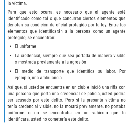
la víctima.
Fabricación de Drogas
Para que esto ocurra, es necesario que el agente esté
identificado como tal o que concurran ciertos elementos que
Leyes sobre Marihuana en California
denoten su condición de oficial protegido por la ley. Entre los
elementos que identificarán a la persona como un agente
Proposición 36
protegido, se encuentran:
El uniforme
Posesión de Marihuana para la Venta
La credencial, siempre que sea portada de manera visible
Posesión De Parafernalia De Drogas
o mostrada previamente a la agresión
El medio de transporte que identifica su labor. Por
Posesión de Sustancias Controladas
ejemplo, una ambulancia.
Así que, si usted se encuentra en un club e inició una riña con
Posesión de una Sustancia
una persona que porta una credencial de policía, usted podría
Controlada para la Venta
ser acusado por este delito. Pero si la presunta víctima no
tenía credencial visible, no la mostró previamente, no portaba
Posesión de Marihuana
uniforme o no se encontraba en un vehículo que lo
identificara, usted no cometería este delito.
Posesión De Metanfetamina