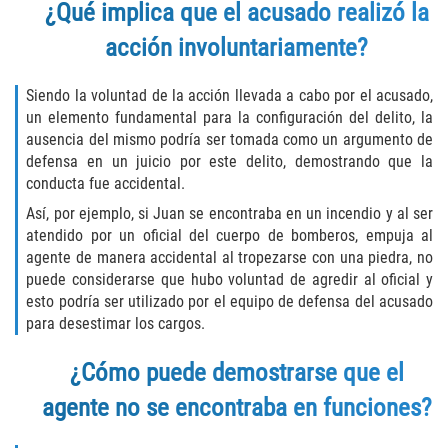
¿Qué implica que el acusado realizó la
Vehicular Manslaughter
acción involuntariamente?
Drug Crimes
Siendo la voluntad de la acción llevada a cabo por el acusado,
California Marijuana Laws
un elemento fundamental para la configuración del delito, la
ausencia del mismo podría ser tomada como un argumento de
defensa en un juicio por este delito, demostrando que la
Manufacturing of Controlled Substances
conducta fue accidental.
Possession of Drugs for Sale
Así, por ejemplo, si Juan se encontraba en un incendio y al ser
atendido por un oficial del cuerpo de bomberos, empuja al
agente de manera accidental al tropezarse con una piedra, no
Drug Possession
puede considerarse que hubo voluntad de agredir al oficial y
esto podría ser utilizado por el equipo de defensa del acusado
Prop 36
para desestimar los cargos.
Sales and Transportation of a Controlled
¿Cómo puede demostrarse que el
Substance
agente no se encontraba en funciones?
DUI