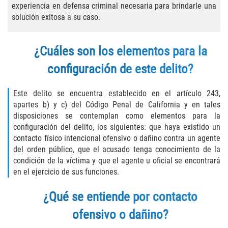
Asuntos Posteriores a la Condena
experiencia en defensa criminal necesaria para brindarle una
solución exitosa a su caso.
Anulando o Rechazando una Condena
¿Cuáles son los elementos para la
Certificado de Rehabilitación
configuración de este delito?
Eliminación de Antecedentes Penales
Este delito se encuentra establecido en el artículo 243,
Libertad Condicional Bajo Palabra
apartes b) y c) del Código Penal de California y en tales
disposiciones se contemplan como elementos para la
Sello de Registros de Arresto
configuración del delito, los siguientes: que haya existido un
contacto físico intencional ofensivo o dañino contra un agente
Petición para Anular una Condena
del orden público, que el acusado tenga conocimiento de la
por Asesinato
condición de la víctima y que el agente u oficial se encontrará
en el ejercicio de sus funciones.
Violación de la Libertad Condicional
¿Qué se entiende por contacto
Conducir Bajo la Influencia de Drogas
ofensivo o dañino?
(DUID)