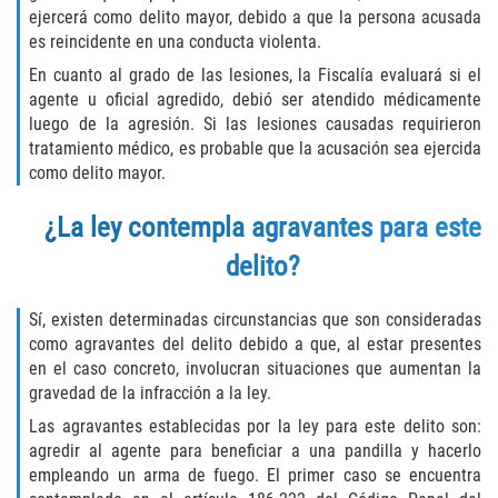
ejercerá como delito mayor, debido a que la persona acusada
DUI Causando Lesiones
es reincidente en una conducta violenta.
DUI con Pasajeros Menores de 14
En cuanto al grado de las lesiones, la Fiscalía evaluará si el
Años
agente u oficial agredido, debió ser atendido médicamente
luego de la agresión. Si las lesiones causadas requirieron
DUI en Menores de Edad
tratamiento médico, es probable que la acusación sea ejercida
como delito mayor.
Segunda Ofensa de DUI
¿La ley contempla agravantes para este
Tercera Ofensa de DUI
delito?
Leyes de DUI en el Estado de
Sí, existen determinadas circunstancias que son consideradas
California
como agravantes del delito debido a que, al estar presentes
en el caso concreto, involucran situaciones que aumentan la
Violencia Doméstica
gravedad de la infracción a la ley.
Las agravantes establecidas por la ley para este delito son:
Abuso de Ancianos y Adultos
Dependientes
agredir al agente para beneficiar a una pandilla y hacerlo
empleando un arma de fuego. El primer caso se encuentra