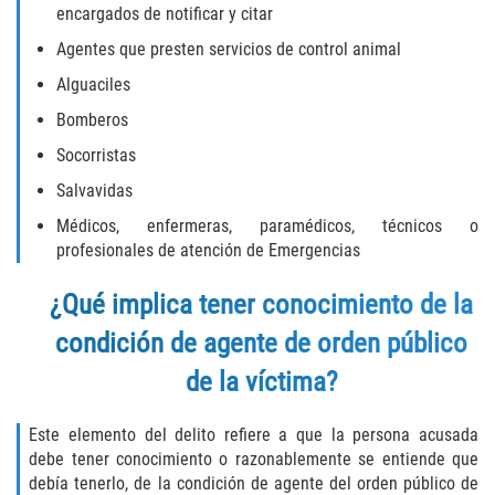
Robo de Auto
encargados de notificar y citar
Agentes que presten servicios de control animal
Delitos de Cuello Blanco
Alguaciles
Apropiación Indebida de Fondos
Bomberos
Públicos
Socorristas
Falsificación
Salvavidas
Médicos, enfermeras, paramédicos, técnicos o
Malversación de Fondos
profesionales de atención de Emergencias
Presentación de Documentos Falsos
¿Qué implica tener conocimiento de la
condición de agente de orden público
Robo de Identidad
de la víctima?
Falsificación o Alteración de una
Prescripción Médica
Este elemento del delito refiere a que la persona acusada
debe tener conocimiento o razonablemente se entiende que
Delitos de Drogas
debía tenerlo, de la condición de agente del orden público de