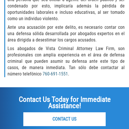
Embezzlement
condenado por esto, implicaría además la pérdida de
oportunidades laborales e incluso educativas, al ser tomado
como un individuo violento.
Grand Theft
Ante una acusación por este delito, es necesario contar con
Petty Theft
una defensa sólida desarrollada por abogados expertos en el
área dirigida a desestimar los cargos acusados.
Receiving Stolen Property
Los abogados de Vista Criminal Attorney Law Firm, son
profesionales con amplia experiencia en el área de defensa
Robbery
criminal que pueden asumir su defensa ante este tipo de
casos, de manera inmediata. Tan sólo debe contactar al
número telefónico
760-691-1551
.
Violent Crimes
White Collar
Contact Us Today for Immediate
Identity Theft
Assistance!
Misappropriation of Public Funds
CONTACT US