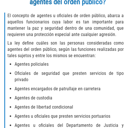
agentes del orden público?
Descarga Negligente de un Arma de
Fuego
El concepto de agentes u oficiales de orden público, abarca a
aquellos funcionarios cuya labor es tan importante para
mantener la paz y seguridad dentro de una comunidad, que
Portar un Arma de Fuego Cargada
requieren una protección especial ante cualquier agresión.
Portar un Arma de Fuego Oculta
La ley define cuáles son las personas consideradas como
agentes del orden público, según las funciones realizadas por
tales sujetos y entre los mismos se encuentran:
Delitos de Conducción
Agentes policiales
Chocar y Huir
Oficiales de seguridad que presten servicios de tipo
privado
Conducir con una Licencia
Suspendida
Agentes encargados de patrullaje en carretera
Agentes de custodia
Evadir a un Oficial de Policía
Agentes de libertad condicional
Homicidio Vehicular
Agentes u oficiales que presten servicios portuarios
Agentes u oficiales del Departamento de Justicia y