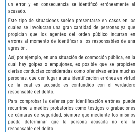
un error y en consecuencia se identificó erróneamente al
Failure to Provide Care (Child Neglect)
acusado.
Este tipo de situaciones suelen presentarse en casos en los
Violation of Restraining Order
cuales se involucran una gran cantidad de personas ya que
propician que los agentes del orden público incurran en
Diversion Program
errores al momento de identificar a los responsables de una
agresión.
Driving Crimes
Así, por ejemplo, en una situación de conmoción pública, en la
cual hay golpes o empujones, es posible que se propicien
Drinking Alcohol in a Motor Vehicle
ciertas conductas consideradas como ofensivas entre muchas
personas, que den lugar a una identificación errónea en virtud
de la cual es acusado es confundido con el verdadero
Driving on a Suspended License
responsable del delito.
Driving Without a License
Para comprobar la defensa por identificación errónea puede
recurrirse a medios probatorios como testigos o grabaciones
de cámaras de seguridad, siempre que mediante los mismos
Evading an Officer
pueda determinar que la persona acusada no era la
responsable del delito.
Hit and Run