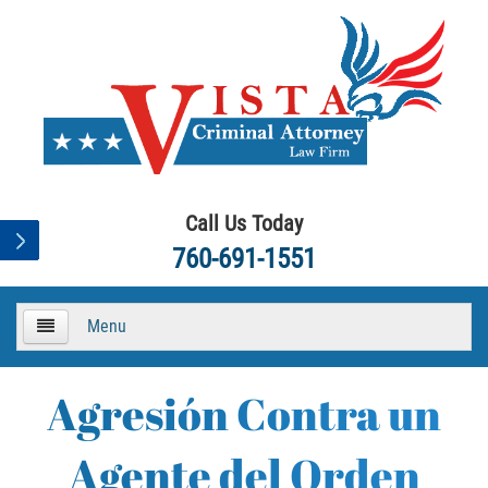
Call Us Today
760-691-1551
Menu
HOME
Agresión Contra un
About
Agente del Orden