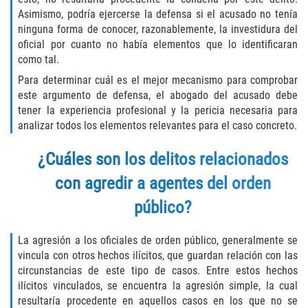
Unemployment Insurance Fraud
Asimismo, podría ejercerse la defensa si el acusado no tenía
ninguna forma de conocer, razonablemente, la investidura del
Workers Comp Fraud
oficial por cuanto no había elementos que lo identificaran
como tal.
Other Crimes
Para determinar cuál es el mejor mecanismo para comprobar
este argumento de defensa, el abogado del acusado debe
Damaging Phone Lines
tener la experiencia profesional y la pericia necesaria para
analizar todos los elementos relevantes para el caso concreto.
Post Conviction Matters
¿Cuáles son los delitos relacionados
Petition to Vacate Murder Conviction
con agredir a agentes del orden
Record Expungement
público?
Sex Crimes
La agresión a los oficiales de orden público, generalmente se
vincula con otros hechos ilícitos, que guardan relación con las
Indecent Exposure
circunstancias de este tipo de casos. Entre estos hechos
ilícitos vinculados, se encuentra la agresión simple, la cual
Prostitution and Solicitation
resultaría procedente en aquellos casos en los que no se