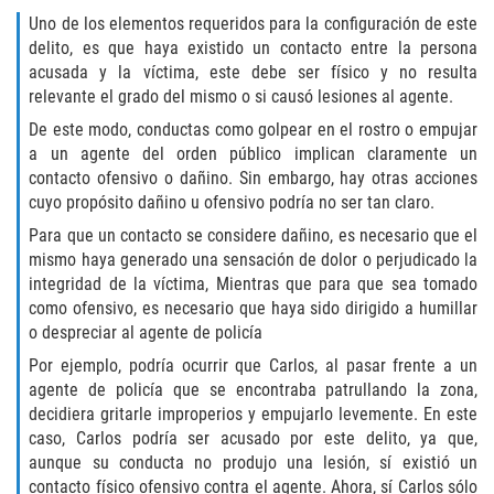
Delincuencia Juvenil
Uno de los elementos requeridos para la configuración de este
delito, es que haya existido un contacto entre la persona
acusada y la víctima, este debe ser físico y no resulta
Audiencias de Disposición
relevante el grado del mismo o si causó lesiones al agente.
Audiencias de Detención
De este modo, conductas como golpear en el rostro o empujar
a un agente del orden público implican claramente un
contacto ofensivo o dañino. Sin embargo, hay otras acciones
Audiencias de Transferencia
cuyo propósito dañino u ofensivo podría no ser tan claro.
Derechos de los Padres en Casos
Para que un contacto se considere dañino, es necesario que el
Juveniles
mismo haya generado una sensación de dolor o perjudicado la
integridad de la víctima, Mientras que para que sea tomado
Desviación Informal Juvenil
como ofensivo, es necesario que haya sido dirigido a humillar
o despreciar al agente de policía
La Ley de los Tres Delitos y Fuera
Por ejemplo, podría ocurrir que Carlos, al pasar frente a un
agente de policía que se encontraba patrullando la zona,
Delitos por los cuales un Menor
decidiera gritarle improperios y empujarlo levemente. En este
puede ser Juzgado como Adulto
caso, Carlos podría ser acusado por este delito, ya que,
aunque su conducta no produjo una lesión, sí existió un
División de Justicia Juvenil
contacto físico ofensivo contra el agente. Ahora, sí Carlos sólo