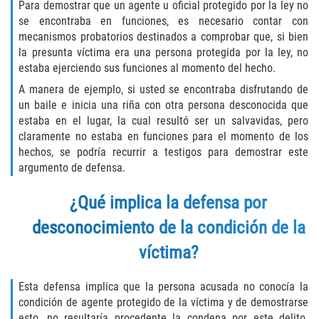
Para demostrar que un agente u oficial protegido por la ley no
DUI with Drugs
se encontraba en funciones, es necesario contar con
mecanismos probatorios destinados a comprobar que, si bien
Firearm Crimes
la presunta víctima era una persona protegida por la ley, no
estaba ejerciendo sus funciones al momento del hecho.
Fraud Crimes
A manera de ejemplo, si usted se encontraba disfrutando de
un baile e inicia una riña con otra persona desconocida que
Auto Insurance Fraud
estaba en el lugar, la cual resultó ser un salvavidas, pero
claramente no estaba en funciones para el momento de los
Check Fraud
hechos, se podría recurrir a testigos para demostrar este
argumento de defensa.
Credit Card Fraud
¿Qué implica la defensa por
Health Care Fraud
desconocimiento de la condición de la
víctima?
Real Estate Fraud
Esta defensa implica que la persona acusada no conocía la
Welfare Fraud
condición de agente protegido de la víctima y de demostrarse
esto, no resultaría procedente la condena por este delito.