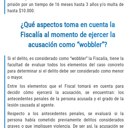
prisión por un tiempo de 16 meses hasta 3 años y/o multa de
Invasión Agravada de Propiedad
hasta $10.000.
Ajena
¿Qué aspectos toma en cuenta la
Invasión de Propiedad Ajena
Fiscalía al momento de ejercer la
Vandalismo
acusación como “wobbler”?
DUI
Si el delito, es considerado como “wobbler” la Fiscalía, tiene la
facultad de evaluar todos los elementos del caso concreto
Audiencia Administrativa del DMV
para determinar si el delito debe ser considerado como menor
o mayor.
Conducción Imprudente con
Entre los elementos que el Fiscal tomará en cuenta para
Presencia de Alcohol
decidir cómo ejercerá la acusación, se encuentran: los
antecedentes penales de la persona acusada y el grado de la
Conducción Imprudente sin Presencia
lesión causada al agente.
de Alcohol
Respecto a los antecedentes penales, se evaluará si la
Cuarta Ofensa de DUI
persona había cometido previamente delitos considerados
graves o que impliquen violencia. De ser así, la acusación se