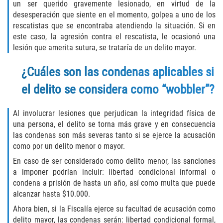
un ser querido gravemente lesionado, en virtud de la
desesperación que siente en el momento, golpea a uno de los
Disuadir a un Testigo
rescatistas que se encontraba atendiendo la situación. Si en
este caso, la agresión contra el rescatista, le ocasionó una
Intento de Asesinato
lesión que amerita sutura, se trataría de un delito mayor.
Homicidio
¿Cuáles son las condenas aplicables si
el delito se considera como “wobbler”?
Homicidio Voluntario
Homicidio Involuntario
Al involucrar lesiones que perjudican la integridad física de
una persona, el delito se torna más grave y en consecuencia
las condenas son más severas tanto si se ejerce la acusación
Secuestro
como por un delito menor o mayor.
Delitos Contra La Propiedad
En caso de ser considerado como delito menor, las sanciones
a imponer podrían incluir: libertad condicional informal o
condena a prisión de hasta un año, así como multa que puede
Dañar Líneas Telefónicas, Eléctricas o
de Servicios Públicos
alcanzar hasta $10.000.
Ahora bien, si la Fiscalía ejerce su facultad de acusación como
Incendio Provocado
delito mayor, las condenas serán: libertad condicional formal,