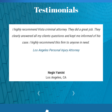
RECENT CASE RESULTS
Testimonials
TEAM
Testimonials
I highly recommend Vista criminal attorney. They did a great job. They
clearly answered all my clients questions and kept me informed of his
Contact Us
case. I highly recommend this firm to anyone in need.
Blog
Los Angeles Personal Injury Attorney
 Bankruptcy Attorney
Negin Yamini
Los Angeles, CA
‹
›