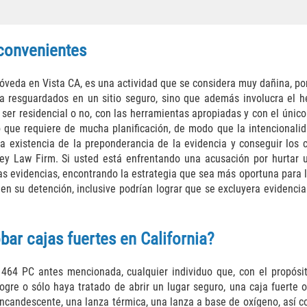
 convenientes
bóveda en Vista CA, es una actividad que se considera muy dañina, por
ía resguardados en un sitio seguro, sino que además involucra el h
a ser residencial o no, con las herramientas apropiadas y con el úni
to que requiere de mucha planificación, de modo que la intencional
 la existencia de la preponderancia de la evidencia y conseguir los 
ey Law Firm. Si usted está enfrentando una acusación por hurtar u
as evidencias, encontrando la estrategia que sea más oportuna para l
 en su detención, inclusive podrían lograr que se excluyera evidencia
obar cajas fuertes en California?
 464 PC antes mencionada, cualquier individuo que, con el propósit
logre o sólo haya tratado de abrir un lugar seguro, una caja fuerte 
 incandescente, una lanza térmica, una lanza a base de oxígeno, así 