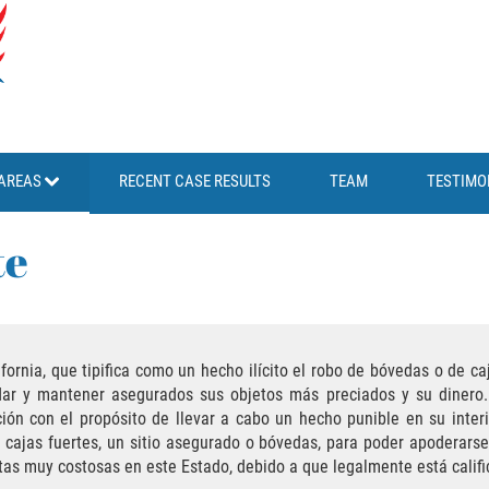
AREAS
RECENT CASE RESULTS
TEAM
TESTIMO
te
ifornia, que tipifica como un hecho ilícito el robo de bóvedas o de c
ar y mantener asegurados sus objetos más preciados y su dinero.
ión con el propósito de llevar a cabo un hecho punible en su interi
de cajas fuertes, un sitio asegurado o bóvedas, para poder apoderars
ltas muy costosas en este Estado, debido a que legalmente está calif