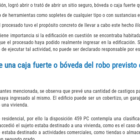
ón, logró abrir o trató de abrir un sitio seguro, bóveda o caja fuerte 
so de herramientas como sopletes de cualquier tipo o con sustancias e
l procesado tuvo el propósito concreto de llevar a cabo este hecho ilíc
 tiene importancia si la edificación en cuestión se encontraba habit
e el procesado haya podido realmente ingresar en la edificación. Si
 de ejecutar tal actividad, no puede ser declarado responsable por e
e una caja fuerte o bóveda del robo previsto 
C antes mencionada, se observa que prevé una cantidad de castigos par
aya ingresado al mismo. El edificio puede ser un cobertizo, un gara
 una vivienda.
o residencial, por ello la disposición 459 PC contempla una clasifi
ue accedió el sujeto estaba destinado a una vivienda, como es el caso 
io estaba destinado a actividades comerciales, como tiendas o almac
 en segundo grado.