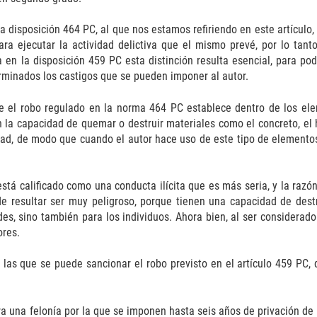
la disposición 464 PC, al que nos estamos refiriendo en este artículo,
ara ejecutar la actividad delictiva que el mismo prevé, por lo tanto
a en la disposición 459 PC esta distinción resulta esencial, para po
erminados los castigos que se pueden imponer al autor.
e el robo regulado en la norma 464 PC establece dentro de los elem
 la capacidad de quemar o destruir materiales como el concreto, el 
dad, de modo que cuando el autor hace uso de este tipo de elemento
stá calificado como una conducta ilícita que es más seria, y la raz
e resultar ser muy peligroso, porque tienen una capacidad de des
es, sino también para los individuos. Ahora bien, al ser considerad
ores.
 las que se puede sancionar el robo previsto en el artículo 459 PC, 
ra una felonía por la que se imponen hasta seis años de privación de 