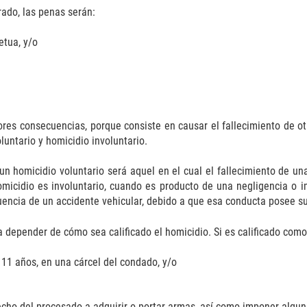
rado, las penas serán:
etua, y/o
res consecuencias, porque consiste en causar el fallecimiento de otr
luntario y homicidio involuntario.
 un homicidio voluntario será aquel en el cual el fallecimiento de un
homicidio es involuntario, cuando es producto de una negligencia o i
encia de un accidente vehicular, debido a que esa conducta posee su
depender de cómo sea calificado el homicidio. Si es calificado como 
1 años, en una cárcel del condado, y/o
cho del procesado a adquirir o portar armas, así como imponer algun