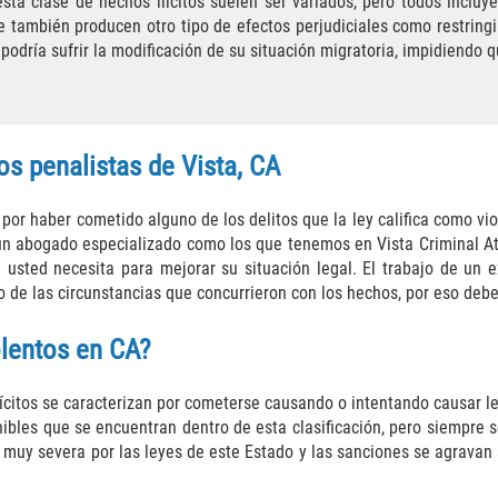
ta clase de hechos ilícitos suelen ser variados, pero todos incluyen
ambién producen otro tipo de efectos perjudiciales como restringir
odría sufrir la modificación de su situación migratoria, impidiendo q
os penalistas de Vista, CA
 por haber cometido alguno de los delitos que la ley califica como v
un abogado especializado como los que tenemos en Vista Criminal Att
 usted necesita para mejorar su situación legal. El trabajo de un 
 de las circunstancias que concurrieron con los hechos, por eso deb
olentos en CA?
citos se caracterizan por cometerse causando o intentando causar les
nibles que se encuentran dentro de esta clasificación, pero siempr
 muy severa por las leyes de este Estado y las sanciones se agravan 