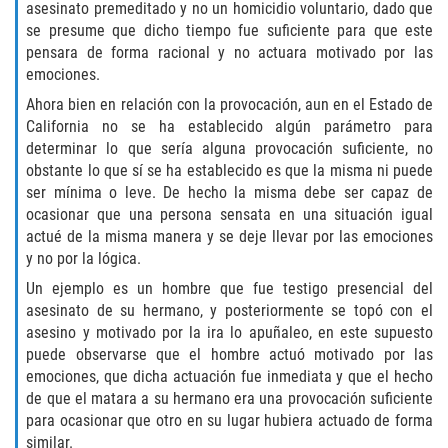
asesinato premeditado y no un homicidio voluntario, dado que
Fabricación de Drogas
se presume que dicho tiempo fue suficiente para que este
pensara de forma racional y no actuara motivado por las
Leyes sobre Marihuana en California
emociones.
Ahora bien en relación con la provocación, aun en el Estado de
Proposición 36
California no se ha establecido algún parámetro para
determinar lo que sería alguna provocación suficiente, no
Posesión de Marihuana para la Venta
obstante lo que sí se ha establecido es que la misma ni puede
ser mínima o leve. De hecho la misma debe ser capaz de
Posesión De Parafernalia De Drogas
ocasionar que una persona sensata en una situación igual
actué de la misma manera y se deje llevar por las emociones
y no por la lógica.
Posesión de Sustancias Controladas
Un ejemplo es un hombre que fue testigo presencial del
Posesión de una Sustancia
asesinato de su hermano, y posteriormente se topó con el
Controlada para la Venta
asesino y motivado por la ira lo apuñaleo, en este supuesto
puede observarse que el hombre actuó motivado por las
Posesión de Marihuana
emociones, que dicha actuación fue inmediata y que el hecho
de que el matara a su hermano era una provocación suficiente
Posesión De Metanfetamina
para ocasionar que otro en su lugar hubiera actuado de forma
similar.