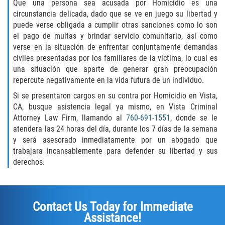
Que una persona sea acusada por Homicidio es una
circunstancia delicada, dado que se ve en juego su libertad y
Rape
puede verse obligada a cumplir otras sanciones como lo son
el pago de multas y brindar servicio comunitario, así como
Sexual Battery
verse en la situación de enfrentar conjuntamente demandas
civiles presentadas por los familiares de la víctima, lo cual es
Statutory Rape
una situación que aparte de generar gran preocupación
repercute negativamente en la vida futura de un individuo.
Lewd Acts on a Child
Si se presentaron cargos en su contra por Homicidio en Vista,
CA, busque asistencia legal ya mismo, en Vista Criminal
Lewd Conduct in Public
Attorney Law Firm, llamando al
760-691-1551
, donde se le
atendera las 24 horas del día, durante los 7 días de la semana
Theft Crimes
y será asesorado inmediatamente por un abogado que
trabajara incansablemente para defender su libertad y sus
derechos.
Auto Burglary
Burglary
Contact Us Today for Immediate
Burglary of a Safe or Vault
Assistance!