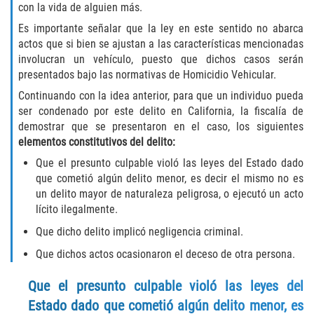
Recepción de Propiedad Robada
con la vida de alguien más.
Es importante señalar que la ley en este sentido no abarca
Robo
actos que si bien se ajustan a las características mencionadas
involucran un vehículo, puesto que dichos casos serán
Robo 459 PC
presentados bajo las normativas de Homicidio Vehicular.
Continuando con la idea anterior, para que un individuo pueda
Robo de Caja Fuerte
ser condenado por este delito en California, la fiscalía de
demostrar que se presentaron en el caso, los siguientes
Hurto Mayor
elementos constitutivos del delito:
Que el presunto culpable violó las leyes del Estado dado
Delitos Sexuales
que cometió algún delito menor, es decir el mismo no es
un delito mayor de naturaleza peligrosa, o ejecutó un acto
Actos Lascivos con un Menor
lícito ilegalmente.
Que dicho delito implicó negligencia criminal.
Conducta Lasciva
Que dichos actos ocasionaron el deceso de otra persona.
Copulación oral forzada
Que el presunto culpable violó las leyes del
Estado dado que cometió algún delito menor, es
Exposición Indecente