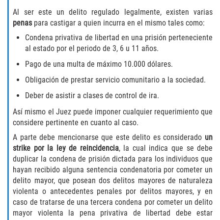
Programa de Desviación Previo al
Al ser este un delito regulado legalmente, existen varias
Juicio
penas
para castigar a quien incurra en el mismo tales como:
Condena privativa de libertad en una prisión perteneciente
Transporte De Sustancias
al estado por el periodo de 3, 6 u 11 años.
Controladas Para La Venta
Pago de una multa de máximo 10.000 dólares.
Delitos de Fraude
Obligación de prestar servicio comunitario a la sociedad.
Deber de asistir a clases de control de ira.
Fraude al Sistema de Salud
Así mismo el Juez puede imponer cualquier requerimiento que
Fraude A La Compensación A los
considere pertinente en cuanto al caso.
Trabajadores
A parte debe mencionarse que este delito es considerado
un
strike por la ley de reincidencia
, la cual indica que se debe
Fraude con Cheques
duplicar la condena de prisión dictada para los individuos que
hayan recibido alguna sentencia condenatoria por cometer un
Fraude de Juego
delito mayor, que posean dos delitos mayores de naturaleza
violenta o antecedentes penales por delitos mayores, y en
Fraude de Seguro de Auto
caso de tratarse de una tercera condena por cometer un delito
mayor violenta la pena privativa de libertad debe estar