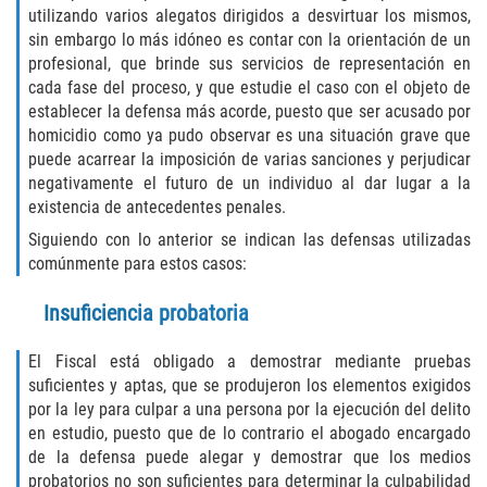
utilizando varios alegatos dirigidos a desvirtuar los mismos,
Vehicular Manslaughter
sin embargo lo más idóneo es contar con la orientación de un
profesional, que brinde sus servicios de representación en
Drug Crimes
cada fase del proceso, y que estudie el caso con el objeto de
establecer la defensa más acorde, puesto que ser acusado por
California Marijuana Laws
homicidio como ya pudo observar es una situación grave que
puede acarrear la imposición de varias sanciones y perjudicar
Manufacturing of Controlled Substances
negativamente el futuro de un individuo al dar lugar a la
existencia de antecedentes penales.
Possession of Drugs for Sale
Siguiendo con lo anterior se indican las defensas utilizadas
comúnmente para estos casos:
Drug Possession
Insuficiencia probatoria
Prop 36
El Fiscal está obligado a demostrar mediante pruebas
suficientes y aptas, que se produjeron los elementos exigidos
Sales and Transportation of a Controlled
Substance
por la ley para culpar a una persona por la ejecución del delito
en estudio, puesto que de lo contrario el abogado encargado
DUI
de la defensa puede alegar y demostrar que los medios
probatorios no son suficientes para determinar la culpabilidad