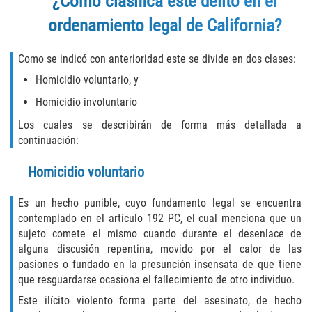
¿Cómo clasifica este delito en el
ordenamiento legal de California?
Libertad Condicional para Menores
Petición Aceptada
Como se indicó con anterioridad este se divide en dos clases:
Homicidio voluntario, y
Proyecto de Ley del Senado SB 439
Homicidio involuntario
Sello de Registros Juveniles
Los cuales se describirán de forma más detallada a
continuación:
Tutela de los Tribunales
Homicidio voluntario
Tribunal de Delincuencia Juvenil
Es un hecho punible, cuyo fundamento legal se encuentra
contemplado en el artículo 192 PC, el cual menciona que un
Delitos de Armas
sujeto comete el mismo cuando durante el desenlace de
alguna discusión repentina, movido por el calor de las
Armas Prohibidas en California
pasiones o fundado en la presunción insensata de que tiene
que resguardarse ocasiona el fallecimiento de otro individuo.
Aumento de Sentencias por Armas de
Este ilícito violento forma parte del asesinato, de hecho
Fuego