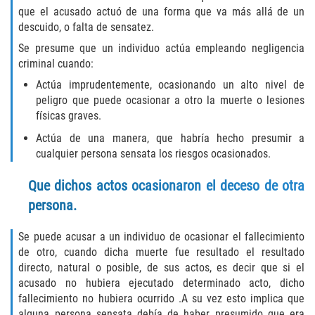
que el acusado actuó de una forma que va más allá de un
Disuadir a un Testigo
descuido, o falta de sensatez.
Se presume que un individuo actúa empleando negligencia
Intento de Asesinato
criminal cuando:
Actúa imprudentemente, ocasionando un alto nivel de
Homicidio
peligro que puede ocasionar a otro la muerte o lesiones
físicas graves.
Homicidio Voluntario
Actúa de una manera, que habría hecho presumir a
cualquier persona sensata los riesgos ocasionados.
Homicidio Involuntario
Que dichos actos ocasionaron el deceso de otra
Secuestro
persona.
Delitos Contra La Propiedad
Se puede acusar a un individuo de ocasionar el fallecimiento
de otro, cuando dicha muerte fue resultado el resultado
Dañar Líneas Telefónicas, Eléctricas o
directo, natural o posible, de sus actos, es decir que si el
de Servicios Públicos
acusado no hubiera ejecutado determinado acto, dicho
fallecimiento no hubiera ocurrido .A su vez esto implica que
Incendio Provocado
alguna persona sensata debía de haber presumido que era