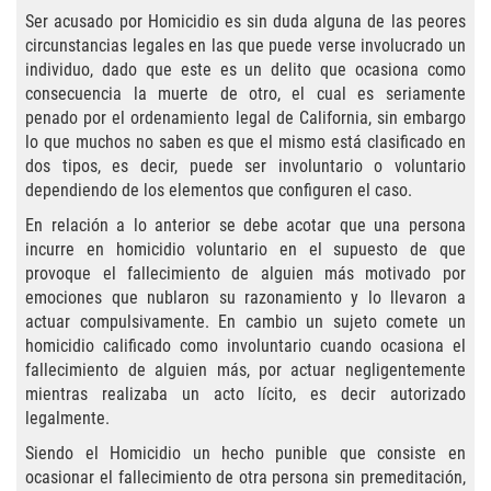
Practice Areas
Ser acusado por Homicidio es sin duda alguna de las peores
circunstancias legales en las que puede verse involucrado un
Áreas De Práctica
individuo, dado que este es un delito que ocasiona como
consecuencia la muerte de otro, el cual es seriamente
Asalto y Agresión
penado por el ordenamiento legal de California, sin embargo
lo que muchos no saben es que el mismo está clasificado en
Agresión Agravada
dos tipos, es decir, puede ser involuntario o voluntario
dependiendo de los elementos que configuren el caso.
Asalto con Arma Mortal
En relación a lo anterior se debe acotar que una persona
incurre en homicidio voluntario en el supuesto de que
Asalto Con Químicos Cáusticos
provoque el fallecimiento de alguien más motivado por
emociones que nublaron su razonamiento y lo llevaron a
Asalto Contra Un Funcionario Público
actuar compulsivamente. En cambio un sujeto comete un
homicidio calificado como involuntario cuando ocasiona el
fallecimiento de alguien más, por actuar negligentemente
Asalto Simple
mientras realizaba un acto lícito, es decir autorizado
legalmente.
Agresión Contra un Agente del Orden
Público
Siendo el Homicidio un hecho punible que consiste en
ocasionar el fallecimiento de otra persona sin premeditación,