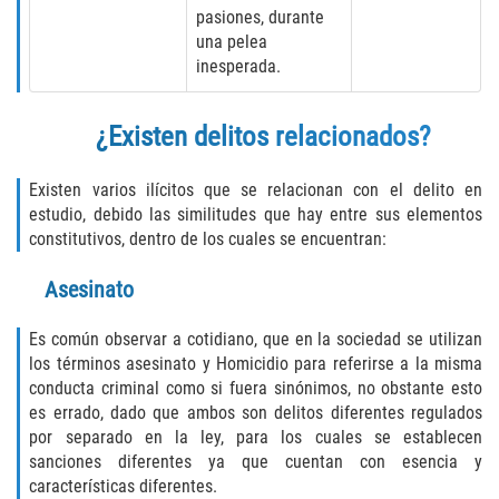
pasiones, durante
Publicar Información Dañina en
una pelea
Internet
inesperada.
Violación de una Orden de
Restricción
¿Existen delitos relacionados?
Sustracción de Menores
Existen varios ilícitos que se relacionan con el delito en
estudio, debido las similitudes que hay entre sus elementos
Assault and Battery
constitutivos, dentro de los cuales se encuentran:
Asesinato
Aggravated Trespass
Es común observar a cotidiano, que en la sociedad se utilizan
Assault
los términos asesinato y Homicidio para referirse a la misma
conducta criminal como si fuera sinónimos, no obstante esto
Assault on a Public Official Battery
es errado, dado que ambos son delitos diferentes regulados
por separado en la ley, para los cuales se establecen
Assault with a Deadly Weapon
sanciones diferentes ya que cuentan con esencia y
características diferentes.