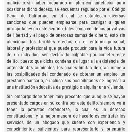
Asuntos Posteriores a la Condena
malicia o sin haber preparado un plan con antelación para
ocasionar dicho deceso, se encuentra regulado por el Código
Anulando o Rechazando una Condena
Penal de California, en el cual se establecen diversas
sanciones que pueden emplearse para castigar a quien
infrinja la ley en este sentido, tales como condenas privativas
Certificado de Rehabilitación
de libertad y el pago de onerosas sumas de dinero, esto sin
mencionar los terribles efectos en el entorno personal,
Eliminación de Antecedentes Penales
laboral y profesional que puede producir para la vida futura
de un individuo, ser declarado culpable por cometer este
Libertad Condicional Bajo Palabra
delito, puesto que dicha condena da lugar a la existencia de
antecedentes criminales, los cuales limitan de gran manera
Sello de Registros de Arresto
las posibilidades del condenado de obtener un empleo, un
préstamo bancario, e incluso sus posibilidades de ingresar a
Petición para Anular una Condena
una institución educativa de prestigio o alquilar una vivienda.
por Asesinato
Sin embargo debe tener muy presente que aunque se hayan
presentado cargos en su contra por este delito, siempre va a
Violación de la Libertad Condicional
tener la potestad defenderse, lo cual es un derecho
constitucional, y la mejor manera de hacerlo es contratar los
Conducir Bajo la Influencia de Drogas
servicios de un abogado que cuente con experiencia y
(DUID)
conocimientos suficientes para representarlo y orientarlo