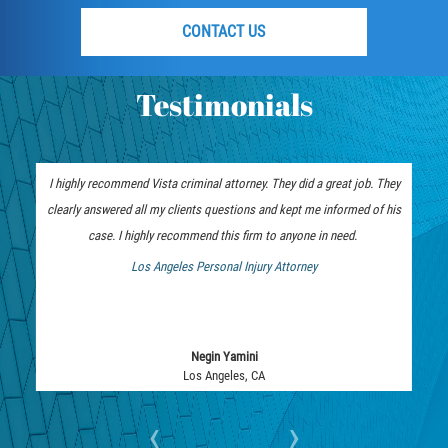
Embezzlement
CONTACT US
Grand Theft
Testimonials
Petty Theft
Receiving Stolen Property
I highly recommend Vista criminal attorney. They did a great job. They
Robbery
clearly answered all my clients questions and kept me informed of his
case. I highly recommend this firm to anyone in need.
Violent Crimes
Los Angeles Personal Injury Attorney
 Bankruptcy Attorney
White Collar
Identity Theft
Negin Yamini
Los Angeles, CA
Misappropriation of Public Funds
‹
›