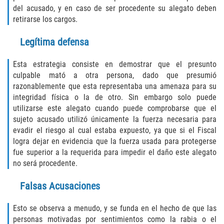
del acusado, y en caso de ser procedente su alegato deben
DUI with Drugs
retirarse los cargos.
Firearm Crimes
Legítima defensa
Fraud Crimes
Esta estrategia consiste en demostrar que el presunto
culpable mató a otra persona, dado que presumió
Auto Insurance Fraud
razonablemente que esta representaba una amenaza para su
integridad física o la de otro. Sin embargo solo puede
Check Fraud
utilizarse este alegato cuando puede comprobarse que el
sujeto acusado utilizó únicamente la fuerza necesaria para
Credit Card Fraud
evadir el riesgo al cual estaba expuesto, ya que si el Fiscal
logra dejar en evidencia que la fuerza usada para protegerse
fue superior a la requerida para impedir el daño este alegato
Health Care Fraud
no será procedente.
Real Estate Fraud
Falsas Acusaciones
Welfare Fraud
Esto se observa a menudo, y se funda en el hecho de que las
personas motivadas por sentimientos como la rabia o el