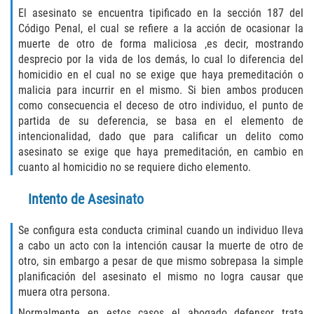
Assault with Caustic Chemicals
El asesinato se encuentra tipificado en la sección 187 del
Código Penal, el cual se refiere a la acción de ocasionar la
Battery on a Peace Officer
muerte de otro de forma maliciosa ,es decir, mostrando
desprecio por la vida de los demás, lo cual lo diferencia del
Battery with Serious Bodily Injury
homicidio en el cual no se exige que haya premeditación o
malicia para incurrir en el mismo. Si bien ambos producen
Corporal Injury
como consecuencia el deceso de otro individuo, el punto de
partida de su deferencia, se basa en el elemento de
intencionalidad, dado que para calificar un delito como
Domestic Violence
asesinato se exige que haya premeditación, en cambio en
cuanto al homicidio no se requiere dicho elemento.
Child Abuse
Intento de Asesinato
Child Endangerment
Se configura esta conducta criminal cuando un individuo lleva
Criminal Threat
a cabo un acto con la intención causar la muerte de otro de
otro, sin embargo a pesar de que mismo sobrepasa la simple
Domestic Battery
planificación del asesinato el mismo no logra causar que
muera otra persona.
Elder Abuse
Normalmente en estos casos el abogado defensor trata