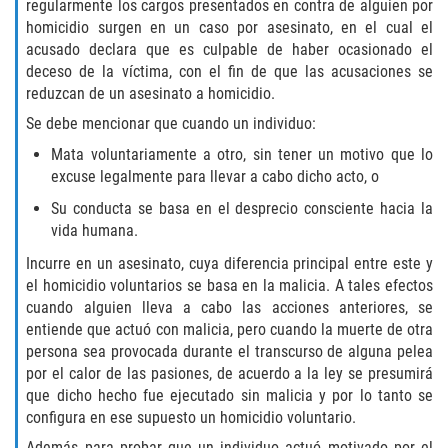
regularmente los cargos presentados en contra de alguien por
homicidio surgen en un caso por asesinato, en el cual el
Descarga Negligente de un Arma de
acusado declara que es culpable de haber ocasionado el
Fuego
deceso de la víctima, con el fin de que las acusaciones se
reduzcan de un asesinato a homicidio.
Portar un Arma de Fuego Cargada
Se debe mencionar que cuando un individuo:
Portar un Arma de Fuego Oculta
Mata voluntariamente a otro, sin tener un motivo que lo
excuse legalmente para llevar a cabo dicho acto, o
Delitos de Conducción
Su conducta se basa en el desprecio consciente hacia la
vida humana.
Chocar y Huir
Incurre en un asesinato, cuya diferencia principal entre este y
el homicidio voluntarios se basa en la malicia. A tales efectos
Conducir con una Licencia
Suspendida
cuando alguien lleva a cabo las acciones anteriores, se
entiende que actuó con malicia, pero cuando la muerte de otra
persona sea provocada durante el transcurso de alguna pelea
Evadir a un Oficial de Policía
por el calor de las pasiones, de acuerdo a la ley se presumirá
que dicho hecho fue ejecutado sin malicia y por lo tanto se
Homicidio Vehicular
configura en ese supuesto un homicidio voluntario.
Además para probar que un individuo actuó motivado por el