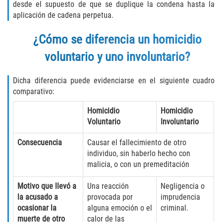
Acecho
desde el supuesto de que se duplique la condena hasta la
aplicación de cadena perpetua.
Amenazas Criminales
¿Cómo se diferencia un homicidio
Agresión Doméstica
voluntario y uno involuntario?
Lesión Corporal a un Cónyuge
Dicha diferencia puede evidenciarse en el siguiente cuadro
comparativo:
Negligencia Infantil
Homicidio
Homicidio
Orden de Protección de Emergencia
Voluntario
Involuntario
Consecuencia
Causar el fallecimiento de otro
Orden de Restricción Permanente
individuo, sin haberlo hecho con
malicia, o con un premeditación
Orden de Restricción Temporal
Motivo que llevó a
Una reacción
Negligencia o
Órdenes de Restricción
la acusado a
provocada por
imprudencia
ocasionar la
alguna emoción o el
criminal.
Porno Venganza
muerte de otro
calor de las