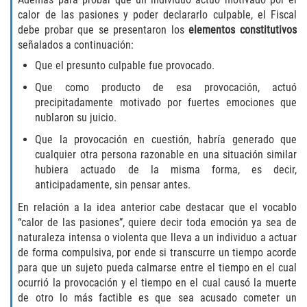
Robo de Auto
calor de las pasiones y poder declararlo culpable, el Fiscal
debe probar que se presentaron los
elementos constitutivos
Delitos de Cuello Blanco
señalados a continuación:
Que el presunto culpable fue provocado.
Apropiación Indebida de Fondos
Públicos
Que como producto de esa provocación, actuó
precipitadamente motivado por fuertes emociones que
Falsificación
nublaron su juicio.
Que la provocación en cuestión, habría generado que
Malversación de Fondos
cualquier otra persona razonable en una situación similar
hubiera actuado de la misma forma, es decir,
Presentación de Documentos Falsos
anticipadamente, sin pensar antes.
En relación a la idea anterior cabe destacar que el vocablo
Robo de Identidad
“calor de las pasiones”, quiere decir toda emoción ya sea de
naturaleza intensa o violenta que lleva a un individuo a actuar
Falsificación o Alteración de una
de forma compulsiva, por ende si transcurre un tiempo acorde
Prescripción Médica
para que un sujeto pueda calmarse entre el tiempo en el cual
ocurrió la provocación y el tiempo en el cual causó la muerte
Delitos de Drogas
de otro lo más factible es que sea acusado cometer un