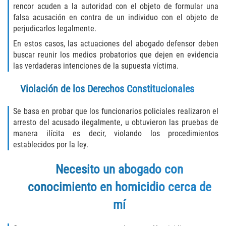
Unemployment Insurance Fraud
rencor acuden a la autoridad con el objeto de formular una
falsa acusación en contra de un individuo con el objeto de
Workers Comp Fraud
perjudicarlos legalmente.
En estos casos, las actuaciones del abogado defensor deben
Other Crimes
buscar reunir los medios probatorios que dejen en evidencia
las verdaderas intenciones de la supuesta víctima.
Damaging Phone Lines
Violación de los Derechos Constitucionales
Post Conviction Matters
Se basa en probar que los funcionarios policiales realizaron el
Petition to Vacate Murder Conviction
arresto del acusado ilegalmente, u obtuvieron las pruebas de
manera ilícita es decir, violando los procedimientos
establecidos por la ley.
Record Expungement
Necesito un abogado con
Sex Crimes
conocimiento en homicidio cerca de
Indecent Exposure
mí
Prostitution and Solicitation