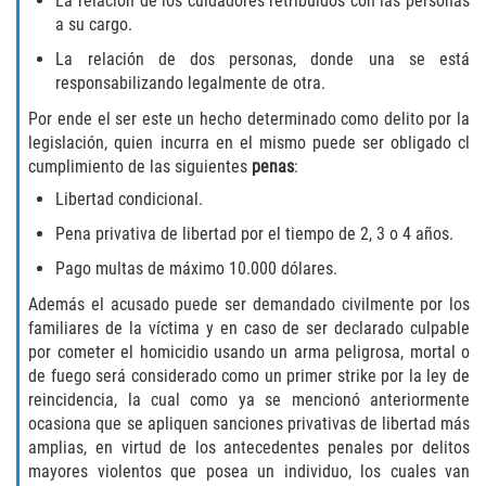
La relación de los cuidadores retribuidos con las personas
DUI Causando Lesiones
a su cargo.
La relación de dos personas, donde una se está
DUI con Pasajeros Menores de 14
responsabilizando legalmente de otra.
Años
Por ende el ser este un hecho determinado como delito por la
DUI en Menores de Edad
legislación, quien incurra en el mismo puede ser obligado cl
cumplimiento de las siguientes
penas
:
Segunda Ofensa de DUI
Libertad condicional.
Pena privativa de libertad por el tiempo de 2, 3 o 4 años.
Tercera Ofensa de DUI
Pago multas de máximo 10.000 dólares.
Leyes de DUI en el Estado de
Además el acusado puede ser demandado civilmente por los
California
familiares de la víctima y en caso de ser declarado culpable
por cometer el homicidio usando un arma peligrosa, mortal o
Violencia Doméstica
de fuego será considerado como un primer strike por la ley de
reincidencia, la cual como ya se mencionó anteriormente
Abuso de Ancianos y Adultos
ocasiona que se apliquen sanciones privativas de libertad más
Dependientes
amplias, en virtud de los antecedentes penales por delitos
mayores violentos que posea un individuo, los cuales van