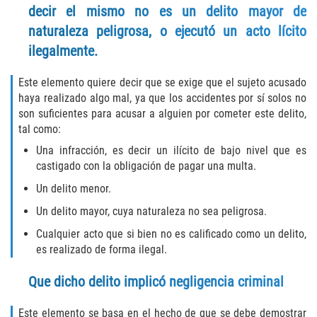
decir el mismo no es un delito mayor de
Molestar A Un Niño Menor de 18
naturaleza peligrosa, o ejecutó un acto lícito
Años
ilegalmente.
Merodear Para Cometer Prostitución
Este elemento quiere decir que se exige que el sujeto acusado
haya realizado algo mal, ya que los accidentes por sí solos no
Penetración Sexual Forzada
son suficientes para acusar a alguien por cometer este delito,
tal como:
Pornografía Infantil
Una infracción, es decir un ilícito de bajo nivel que es
castigado con la obligación de pagar una multa.
Prostitución y Solicitación
Un delito menor.
Violación Estatutaria
Un delito mayor, cuya naturaleza no sea peligrosa.
Cualquier acto que si bien no es calificado como un delito,
Agresión Sexual
es realizado de forma ilegal.
Delitos Violentos
Que dicho delito implicó negligencia criminal
Aumento de Sentencia para Pandillas
Este elemento se basa en el hecho de que se debe demostrar