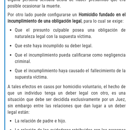
posible ocasionar la muerte.
Invasión Agravada de Propiedad
Ajena
Por otro lado puede configurarse un
Homicidio fundado en el
incumplimiento de una obligación legal
, para lo cual se exige:
Invasión de Propiedad Ajena
Que el presunto culpable posea una obligación de
naturaleza legal con la supuesta víctima.
Vandalismo
Que este haya incumplido su deber legal.
Que el incumplimiento pueda calificarse como negligencia
DUI
criminal.
Audiencia Administrativa del DMV
Que el incumplimiento haya causado el fallecimiento de la
supuesta víctima.
Conducción Imprudente con
A tales efectos en casos por homicidio voluntario, el hecho de
Presencia de Alcohol
que un individuo tenga un deber legal con otro, es una
situación que debe ser decidida exclusivamente por un Juez,
Conducción Imprudente sin Presencia
sin embargo entre las relaciones que dan lugar a un deber
de Alcohol
legal están:
La relación de padre e hijo.
Cuarta Ofensa de DUI