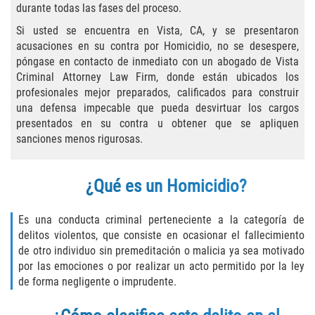
durante todas las fases del proceso.
Delincuencia Juvenil
Si usted se encuentra en Vista, CA, y se presentaron
acusaciones en su contra por Homicidio, no se desespere,
Audiencias de Disposición
póngase en contacto de inmediato con un abogado de Vista
Criminal Attorney Law Firm, donde están ubicados los
Audiencias de Detención
profesionales mejor preparados, calificados para construir
una defensa impecable que pueda desvirtuar los cargos
Audiencias de Transferencia
presentados en su contra u obtener que se apliquen
sanciones menos rigurosas.
Derechos de los Padres en Casos
Juveniles
¿Qué es un Homicidio?
Desviación Informal Juvenil
Es una conducta criminal perteneciente a la categoría de
La Ley de los Tres Delitos y Fuera
delitos violentos, que consiste en ocasionar el fallecimiento
de otro individuo sin premeditación o malicia ya sea motivado
Delitos por los cuales un Menor
por las emociones o por realizar un acto permitido por la ley
puede ser Juzgado como Adulto
de forma negligente o imprudente.
División de Justicia Juvenil