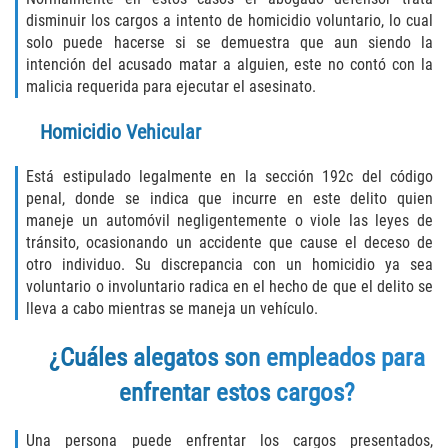
disminuir los cargos a intento de homicidio voluntario, lo cual
Failure to Provide Care (Child Neglect)
solo puede hacerse si se demuestra que aun siendo la
intención del acusado matar a alguien, este no contó con la
Violation of Restraining Order
malicia requerida para ejecutar el asesinato.
Homicidio Vehicular
Diversion Program
Está estipulado legalmente en la sección 192c del código
Driving Crimes
penal, donde se indica que incurre en este delito quien
maneje un automóvil negligentemente o viole las leyes de
Drinking Alcohol in a Motor Vehicle
tránsito, ocasionando un accidente que cause el deceso de
otro individuo. Su discrepancia con un homicidio ya sea
Driving on a Suspended License
voluntario o involuntario radica en el hecho de que el delito se
lleva a cabo mientras se maneja un vehículo.
Driving Without a License
¿Cuáles alegatos son empleados para
Evading an Officer
enfrentar estos cargos?
Hit and Run
Una persona puede enfrentar los cargos presentados,