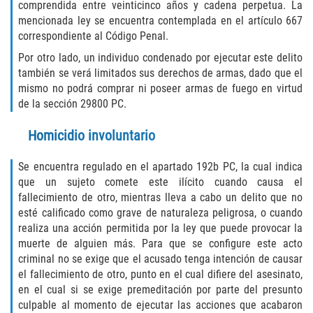
Fraude de Tarjeta de Crédito
comprendida entre veinticinco años y cadena perpetua. La
mencionada ley se encuentra contemplada en el artículo 667
Fraude del Bienestar Público
correspondiente al Código Penal.
Por otro lado, un individuo condenado por ejecutar este delito
Fraude Del Seguro De Desempleo
también se verá limitados sus derechos de armas, dado que el
mismo no podrá comprar ni poseer armas de fuego en virtud
Fraude Inmobiliario
de la sección 29800 PC.
Homicidio involuntario
Práctica No Autorizada de la
Medicina
Se encuentra regulado en el apartado 192b PC, la cual indica
Delitos de Hurto
que un sujeto comete este ilícito cuando causa el
fallecimiento de otro, mientras lleva a cabo un delito que no
esté calificado como grave de naturaleza peligrosa, o cuando
Hurto en Tiendas
realiza una acción permitida por la ley que puede provocar la
muerte de alguien más. Para que se configure este acto
Hurto Mayor de Auto
criminal no se exige que el acusado tenga intención de causar
el fallecimiento de otro, punto en el cual difiere del asesinato,
Hurto Menor
en el cual si se exige premeditación por parte del presunto
culpable al momento de ejecutar las acciones que acabaron