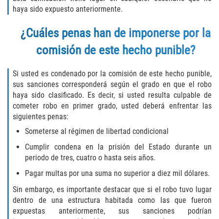
haya sido expuesto anteriormente.
Disuadir a un Testigo
¿Cuáles penas han de imponerse por la
Intento de Asesinato
comisión de este hecho punible?
Homicidio
Si usted es condenado por la comisión de este hecho punible,
sus sanciones corresponderá según el grado en que el robo
Homicidio Voluntario
haya sido clasificado. Es decir, si usted resulta culpable de
cometer robo en primer grado, usted deberá enfrentar las
Homicidio Involuntario
siguientes penas:
Someterse al régimen de libertad condicional
Secuestro
Cumplir condena en la prisión del Estado durante un
periodo de tres, cuatro o hasta seis años.
Delitos Contra La Propiedad
Pagar multas por una suma no superior a diez mil dólares.
Dañar Líneas Telefónicas, Eléctricas o
de Servicios Públicos
Sin embargo, es importante destacar que si el robo tuvo lugar
dentro de una estructura habitada como las que fueron
expuestas anteriormente, sus sanciones podrían
Incendio Provocado