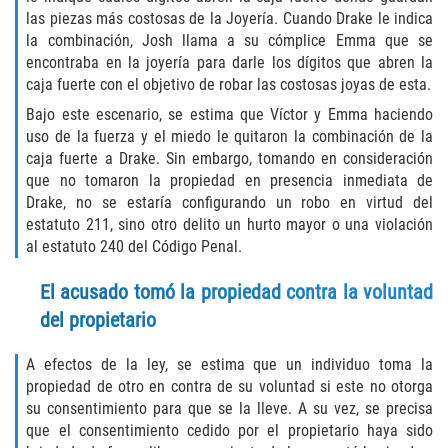
las piezas más costosas de la Joyería. Cuando Drake le indica
Fabricación de Drogas
la combinación, Josh llama a su cómplice Emma que se
encontraba en la joyería para darle los dígitos que abren la
Leyes sobre Marihuana en California
caja fuerte con el objetivo de robar las costosas joyas de esta.
Bajo este escenario, se estima que Víctor y Emma haciendo
Proposición 36
uso de la fuerza y el miedo le quitaron la combinación de la
caja fuerte a Drake. Sin embargo, tomando en consideración
Posesión de Marihuana para la Venta
que no tomaron la propiedad en presencia inmediata de
Drake, no se estaría configurando un robo en virtud del
Posesión De Parafernalia De Drogas
estatuto 211, sino otro delito un hurto mayor o una violación
al estatuto 240 del Código Penal.
Posesión de Sustancias Controladas
El acusado tomó la propiedad contra la voluntad
Posesión de una Sustancia
del propietario
Controlada para la Venta
A efectos de la ley, se estima que un individuo toma la
Posesión de Marihuana
propiedad de otro en contra de su voluntad si este no otorga
su consentimiento para que se la lleve. A su vez, se precisa
Posesión De Metanfetamina
que el consentimiento cedido por el propietario haya sido