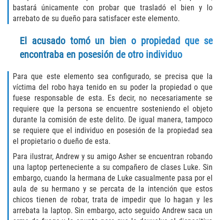
bastará únicamente con probar que trasladó el bien y lo
Descarga Negligente de un Arma de
arrebato de su dueño para satisfacer este elemento.
Fuego
El acusado tomó un bien o propiedad que se
Portar un Arma de Fuego Cargada
encontraba en posesión de otro individuo
Portar un Arma de Fuego Oculta
Para que este elemento sea configurado, se precisa que la
víctima del robo haya tenido en su poder la propiedad o que
Delitos de Conducción
fuese responsable de esta. Es decir, no necesariamente se
requiere que la persona se encuentre sosteniendo el objeto
Chocar y Huir
durante la comisión de este delito. De igual manera, tampoco
se requiere que el individuo en posesión de la propiedad sea
el propietario o dueño de esta.
Conducir con una Licencia
Suspendida
Para ilustrar, Andrew y su amigo Asher se encuentran robando
una laptop perteneciente a su compañero de clases Luke. Sin
Evadir a un Oficial de Policía
embargo, cuando la hermana de Luke casualmente pasa por el
aula de su hermano y se percata de la intención que estos
Homicidio Vehicular
chicos tienen de robar, trata de impedir que lo hagan y les
arrebata la laptop. Sin embargo, acto seguido Andrew saca un