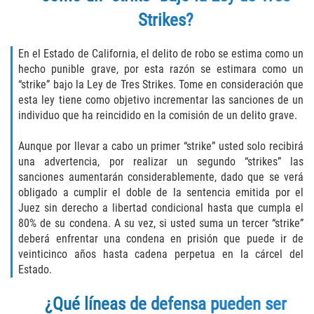
Strikes?
Publicar Información Dañina en
Internet
En el Estado de California, el delito de robo se estima como un
hecho punible grave, por esta razón se estimara como un
Violación de una Orden de
Restricción
“strike” bajo la Ley de Tres Strikes. Tome en consideración que
esta ley tiene como objetivo incrementar las sanciones de un
Sustracción de Menores
individuo que ha reincidido en la comisión de un delito grave.
Aunque por llevar a cabo un primer “strike” usted solo recibirá
Assault and Battery
una advertencia, por realizar un segundo “strikes” las
sanciones aumentarán considerablemente, dado que se verá
Aggravated Trespass
obligado a cumplir el doble de la sentencia emitida por el
Juez sin derecho a libertad condicional hasta que cumpla el
Assault
80% de su condena. A su vez, si usted suma un tercer “strike”
deberá enfrentar una condena en prisión que puede ir de
Assault on a Public Official Battery
veinticinco años hasta cadena perpetua en la cárcel del
Estado.
Assault with a Deadly Weapon
¿Qué líneas de defensa pueden ser