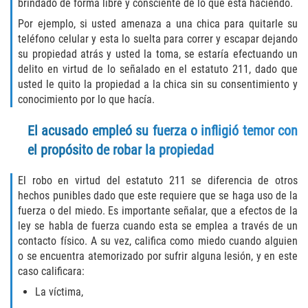
brindado de forma libre y consciente de lo que está haciendo.
Programa de Desviación Previo al
Por ejemplo, si usted amenaza a una chica para quitarle su
Juicio
teléfono celular y esta lo suelta para correr y escapar dejando
su propiedad atrás y usted la toma, se estaría efectuando un
Transporte De Sustancias
Controladas Para La Venta
delito en virtud de lo señalado en el estatuto 211, dado que
usted le quito la propiedad a la chica sin su consentimiento y
conocimiento por lo que hacía.
Delitos de Fraude
El acusado empleó su fuerza o infligió temor con
Fraude al Sistema de Salud
el propósito de robar la propiedad
Fraude A La Compensación A los
Trabajadores
El robo en virtud del estatuto 211 se diferencia de otros
hechos punibles dado que este requiere que se haga uso de la
fuerza o del miedo. Es importante señalar, que a efectos de la
Fraude con Cheques
ley se habla de fuerza cuando esta se emplea a través de un
contacto físico. A su vez, califica como miedo cuando alguien
Fraude de Juego
o se encuentra atemorizado por sufrir alguna lesión, y en este
caso calificara:
Fraude de Seguro de Auto
La víctima,