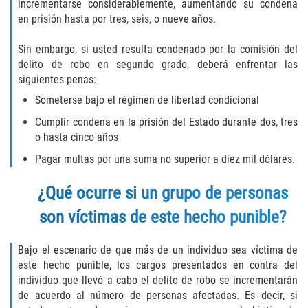
incrementarse considerablemente, aumentando su condena
en prisión hasta por tres, seis, o nueve años.
Invasión Agravada de Propiedad
Ajena
Sin embargo, si usted resulta condenado por la comisión del
delito de robo en segundo grado, deberá enfrentar las
Invasión de Propiedad Ajena
siguientes penas:
Someterse bajo el régimen de libertad condicional
Vandalismo
Cumplir condena en la prisión del Estado durante dos, tres
DUI
o hasta cinco años
Pagar multas por una suma no superior a diez mil dólares.
Audiencia Administrativa del DMV
¿Qué ocurre si un grupo de personas
Conducción Imprudente con
Presencia de Alcohol
son víctimas de este hecho punible?
Conducción Imprudente sin Presencia
Bajo el escenario de que más de un individuo sea víctima de
de Alcohol
este hecho punible, los cargos presentados en contra del
individuo que llevó a cabo el delito de robo se incrementarán
Cuarta Ofensa de DUI
de acuerdo al número de personas afectadas. Es decir, si