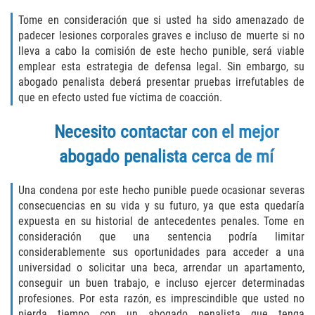
Unemployment Insurance Fraud
Tome en consideración que si usted ha sido amenazado de
Workers Comp Fraud
padecer lesiones corporales graves e incluso de muerte si no
lleva a cabo la comisión de este hecho punible, será viable
emplear esta estrategia de defensa legal. Sin embargo, su
Other Crimes
abogado penalista deberá presentar pruebas irrefutables de
que en efecto usted fue víctima de coacción.
Damaging Phone Lines
Necesito contactar con el mejor
Post Conviction Matters
abogado penalista cerca de mí
Petition to Vacate Murder Conviction
Una condena por este hecho punible puede ocasionar severas
Record Expungement
consecuencias en su vida y su futuro, ya que esta quedaría
expuesta en su historial de antecedentes penales. Tome en
consideración que una sentencia podría limitar
Sex Crimes
considerablemente sus oportunidades para acceder a una
universidad o solicitar una beca, arrendar un apartamento,
Indecent Exposure
conseguir un buen trabajo, e incluso ejercer determinadas
profesiones. Por esta razón, es imprescindible que usted no
Prostitution and Solicitation
pierda tiempo con un abogado penalista que tenga