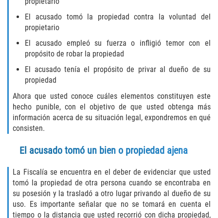
propietario
Libertad Condicional para Menores
El acusado tomó la propiedad contra la voluntad del
propietario
Petición Aceptada
El acusado empleó su fuerza o infligió temor con el
propósito de robar la propiedad
Proyecto de Ley del Senado SB 439
El acusado tenía el propósito de privar al dueño de su
propiedad
Sello de Registros Juveniles
Ahora que usted conoce cuáles elementos constituyen este
hecho punible, con el objetivo de que usted obtenga más
Tutela de los Tribunales
información acerca de su situación legal, expondremos en qué
consisten.
Tribunal de Delincuencia Juvenil
El acusado tomó un bien o propiedad ajena
Delitos de Armas
La Fiscalía se encuentra en el deber de evidenciar que usted
Armas Prohibidas en California
tomó la propiedad de otra persona cuando se encontraba en
su posesión y la trasladó a otro lugar privando al dueño de su
Aumento de Sentencias por Armas de
uso. Es importante señalar que no se tomará en cuenta el
Fuego
tiempo o la distancia que usted recorrió con dicha propiedad,