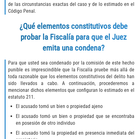
de las circunstancias exactas del caso y de lo estimado en el
Delincuencia Juvenil
Código Penal.
Audiencias de Disposición
¿Qué elementos constitutivos debe
probar la Fiscalía para que el Juez
Audiencias de Detención
emita una condena?
Audiencias de Transferencia
Para que usted sea condenado por la comisión de este hecho
Derechos de los Padres en Casos
punible es imprescindible que la Fiscalía pruebe más allá de
Juveniles
toda razonable que los elementos constitutivos del delito han
sido llevados a cabo. A continuación, procederemos a
Desviación Informal Juvenil
mencionar dichos elementos que configuran lo estimado en el
estatuto 211.
La Ley de los Tres Delitos y Fuera
El acusado tomó un bien o propiedad ajeno
Delitos por los cuales un Menor
El acusado tomó un bien o propiedad que se encontraba
puede ser Juzgado como Adulto
en posesión de otro individuo
El acusado tomó la propiedad en presencia inmediata del
División de Justicia Juvenil