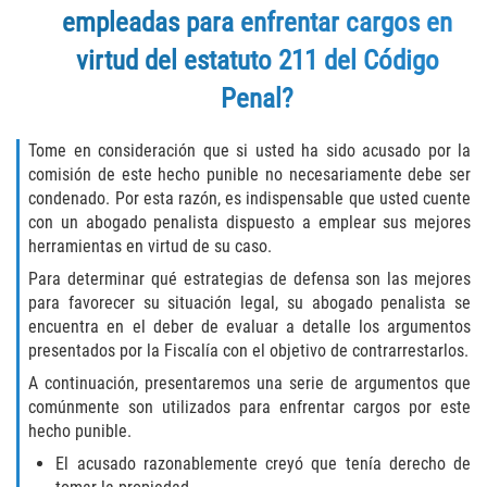
Assault with Caustic Chemicals
empleadas para enfrentar cargos en
virtud del estatuto 211 del Código
Battery on a Peace Officer
Penal?
Battery with Serious Bodily Injury
Tome en consideración que si usted ha sido acusado por la
Corporal Injury
comisión de este hecho punible no necesariamente debe ser
condenado. Por esta razón, es indispensable que usted cuente
Domestic Violence
con un abogado penalista dispuesto a emplear sus mejores
herramientas en virtud de su caso.
Child Abuse
Para determinar qué estrategias de defensa son las mejores
para favorecer su situación legal, su abogado penalista se
Child Endangerment
encuentra en el deber de evaluar a detalle los argumentos
presentados por la Fiscalía con el objetivo de contrarrestarlos.
Criminal Threat
A continuación, presentaremos una serie de argumentos que
comúnmente son utilizados para enfrentar cargos por este
Domestic Battery
hecho punible.
El acusado razonablemente creyó que tenía derecho de
Elder Abuse