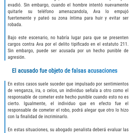
evadió. Sin embargo, cuando el hombre intentó nuevamente
Vehicular Manslaughter
quitarle su teléfono amenazandola, Ava lo empujó
fuertemente y pateó su zona íntima para huir y evitar ser
Drug Crimes
robada.
California Marijuana Laws
Bajo este escenario, no habría lugar para que se presenten
cargos contra Ava por el delito tipificado en el estatuto 211.
Manufacturing of Controlled Substances
Sin embargo, puede ser acusada por un hecho punible de
agresión.
Possession of Drugs for Sale
El acusado fue objeto de falsas acusaciones
Drug Possession
En estos casos suele suceder que impulsado por sentimientos
de venganza, ira, o celos, un individuo señala a otro como el
Prop 36
responsable de cometer este hecho punible cuando esto no es
cierto. Igualmente, el individuo que en efecto fue el
Sales and Transportation of a Controlled
Substance
responsable de cometer el robo, podrá alegar que otro lo hizo
con la finalidad de incriminarlo.
DUI
En estas situaciones, su abogado penalista deberá evaluar las