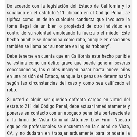
Practice Areas
De acuerdo con la legislación del Estado de California y lo
señalado en el estatuto 211 ubicado en el Código Penal, se
Áreas De Práctica
tipifica como un delito cualquier conducta que involucre la
toma ilegal de un bien o propiedad de otro individuo en
Asalto y Agresión
contra de su voluntad empleando la fuerza o el miedo. Este
hecho punible se denomina como robo, aunque en ocasiones
Agresión Agravada
también se llama por su nombre en inglés “robbery”.
Debe tenerse en cuenta que en California este hecho punible
Asalto con Arma Mortal
se estima como un delito grave que puede generar severas
consecuencias, las cuales incluyen pasar hasta nueve años
Asalto Con Químicos Cáusticos
en una prisión del Estado, aunque las penas se determinarán
según las circunstancias del caso y como sea calificado el
Asalto Contra Un Funcionario Público
robo.
Si usted o algún ser querido enfrenta cargos en virtud del
Asalto Simple
estatuto 211 del Código Penal, debe actuar inmediatamente y
ponerse en contacto con un abogado penalista perteneciente
Agresión Contra un Agente del Orden
a la firma de Vista Criminal Attorney Law Firm. Nuestro
Público
equipo de profesionales se encuentra en la ciudad de Vista,
CA, y no dudaran en trabajar arduamente para brindarle la