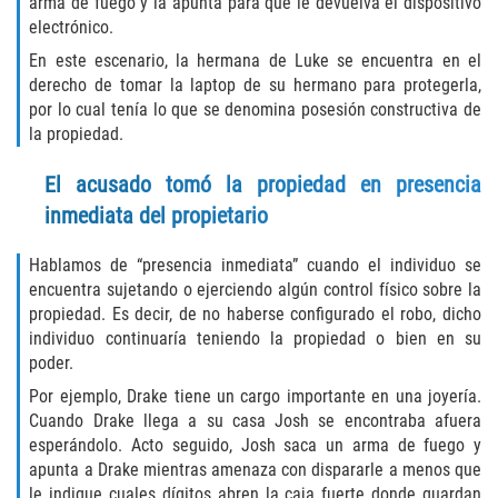
arma de fuego y la apunta para que le devuelva el dispositivo
Robo de Auto
electrónico.
Delitos de Cuello Blanco
En este escenario, la hermana de Luke se encuentra en el
derecho de tomar la laptop de su hermano para protegerla,
por lo cual tenía lo que se denomina posesión constructiva de
Apropiación Indebida de Fondos
Públicos
la propiedad.
Falsificación
El acusado tomó la propiedad en presencia
inmediata del propietario
Malversación de Fondos
Hablamos de “presencia inmediata” cuando el individuo se
Presentación de Documentos Falsos
encuentra sujetando o ejerciendo algún control físico sobre la
propiedad. Es decir, de no haberse configurado el robo, dicho
individuo continuaría teniendo la propiedad o bien en su
Robo de Identidad
poder.
Falsificación o Alteración de una
Por ejemplo, Drake tiene un cargo importante en una joyería.
Prescripción Médica
Cuando Drake llega a su casa Josh se encontraba afuera
esperándolo. Acto seguido, Josh saca un arma de fuego y
Delitos de Drogas
apunta a Drake mientras amenaza con dispararle a menos que
le indique cuales dígitos abren la caja fuerte donde guardan