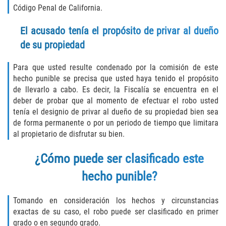
Recepción de Propiedad Robada
Código Penal de California.
Robo
El acusado tenía el propósito de privar al dueño
de su propiedad
Robo 459 PC
Para que usted resulte condenado por la comisión de este
Robo de Caja Fuerte
hecho punible se precisa que usted haya tenido el propósito
de llevarlo a cabo. Es decir, la Fiscalía se encuentra en el
Hurto Mayor
deber de probar que al momento de efectuar el robo usted
tenía el designio de privar al dueño de su propiedad bien sea
Delitos Sexuales
de forma permanente o por un periodo de tiempo que limitara
al propietario de disfrutar su bien.
Actos Lascivos con un Menor
¿Cómo puede ser clasificado este
Conducta Lasciva
hecho punible?
Copulación oral forzada
Tomando en consideración los hechos y circunstancias
exactas de su caso, el robo puede ser clasificado en primer
Exposición Indecente
grado o en segundo grado.