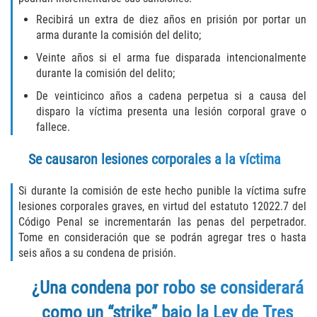
Acecho
Recibirá un extra de diez años en prisión por portar un
arma durante la comisión del delito;
Amenazas Criminales
Veinte años si el arma fue disparada intencionalmente
Agresión Doméstica
durante la comisión del delito;
De veinticinco años a cadena perpetua si a causa del
Lesión Corporal a un Cónyuge
disparo la víctima presenta una lesión corporal grave o
fallece.
Negligencia Infantil
Se causaron lesiones corporales a la víctima
Orden de Protección de Emergencia
Si durante la comisión de este hecho punible la víctima sufre
Orden de Restricción Permanente
lesiones corporales graves, en virtud del estatuto 12022.7 del
Código Penal se incrementarán las penas del perpetrador.
Tome en consideración que se podrán agregar tres o hasta
Orden de Restricción Temporal
seis años a su condena de prisión.
Órdenes de Restricción
¿Una condena por robo se considerará
Porno Venganza
como un “strike” bajo la Ley de Tres