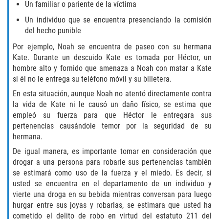
Fraude de Tarjeta de Crédito
Un familiar o pariente de la víctima
Un individuo que se encuentra presenciando la comisión
Fraude del Bienestar Público
del hecho punible
Por ejemplo, Noah se encuentra de paseo con su hermana
Fraude Del Seguro De Desempleo
Kate. Durante un descuido Kate es tomada por Héctor, un
hombre alto y fornido que amenaza a Noah con matar a Kate
Fraude Inmobiliario
si él no le entrega su teléfono móvil y su billetera.
En esta situación, aunque Noah no atentó directamente contra
Práctica No Autorizada de la
Medicina
la vida de Kate ni le causó un daño físico, se estima que
empleó su fuerza para que Héctor le entregara sus
pertenencias causándole temor por la seguridad de su
Delitos de Hurto
hermana.
Hurto en Tiendas
De igual manera, es importante tomar en consideración que
drogar a una persona para robarle sus pertenencias también
se estimará como uso de la fuerza y el miedo. Es decir, si
Hurto Mayor de Auto
usted se encuentra en el departamento de un individuo y
vierte una droga en su bebida mientras conversan para luego
Hurto Menor
hurgar entre sus joyas y robarlas, se estimara que usted ha
cometido el delito de robo en virtud del estatuto 211 del