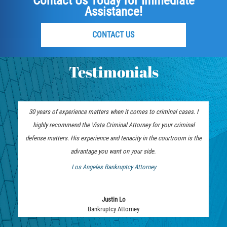
Contact Us Today for Immediate
Assistance!
Embezzlement
Grand Theft
CONTACT US
Petty Theft
Testimonials
Receiving Stolen Property
Robbery
30 years of experience matters when it comes to criminal cases. I
highly recommend the Vista Criminal Attorney for your criminal
Violent Crimes
defense matters. His experience and tenacity in the courtroom is the
advantage you want on your side.
ersonal Injury Attorney
White Collar
Los Angeles Bankruptcy Attorney
Identity Theft
Justin Lo
Misappropriation of Public Funds
Bankruptcy Attorney