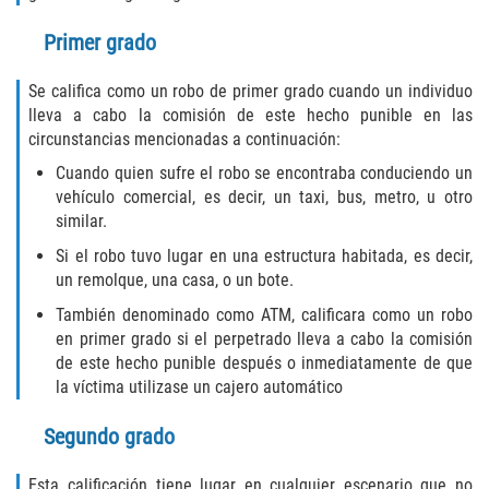
Molestar A Un Niño Menor de 18
Primer grado
Años
Se califica como un robo de primer grado cuando un individuo
Merodear Para Cometer Prostitución
lleva a cabo la comisión de este hecho punible en las
circunstancias mencionadas a continuación:
Penetración Sexual Forzada
Cuando quien sufre el robo se encontraba conduciendo un
vehículo comercial, es decir, un taxi, bus, metro, u otro
Pornografía Infantil
similar.
Si el robo tuvo lugar en una estructura habitada, es decir,
Prostitución y Solicitación
un remolque, una casa, o un bote.
También denominado como ATM, calificara como un robo
Violación Estatutaria
en primer grado si el perpetrado lleva a cabo la comisión
de este hecho punible después o inmediatamente de que
Agresión Sexual
la víctima utilizase un cajero automático
Delitos Violentos
Segundo grado
Aumento de Sentencia para Pandillas
Esta calificación tiene lugar en cualquier escenario que no