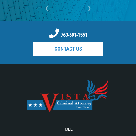
RECENT CASE RESULTS
‹
›
TEAM
Testimonials
760-691-1551
Contact Us
CONTACT US
Blog
HOME