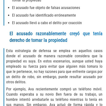
tomar la propiedad
El acusado fue objeto de falsas acusaciones
Failure to Provide Care (Child Neglect)
El acusado fue identificado erróneamente
Violation of Restraining Order
El acusado llevó a cabo el delito por coacción
Diversion Program
El acusado razonablemente creyó que tenía
derecho de tomar la propiedad
Driving Crimes
Esta estrategia de defensa se emplea en aquellos casos
Drinking Alcohol in a Motor Vehicle
donde el acusado de manera razonable considera que la
propiedad es suya. En estos escenarios, aunque usted haya
Driving on a Suspended License
empleado su fuerza para evitar que alguien más tomara lo
que le pertenece, no hay razones para que enfrente cargos por
Driving Without a License
un delito de robo, sin embargo, puede resultar acusado por
otros delitos.
Evading an Officer
Por ejemplo, Ava recientemente compró un teléfono móvil.
Cuando esperaba a su novio Ben fuera de su trabajo, un
Hit and Run
hombre intentó arrebatarle su teléfono mientras lo tenía en
sus manos. Sin embargo, Ava actuó de forma rápida y lo