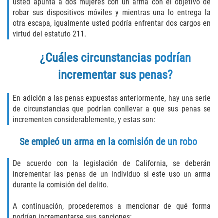
usted apunta a dos mujeres con un arma con el objetivo de
DUI Causando Lesiones
robar sus dispositivos móviles y mientras una lo entrega la
otra escapa, igualmente usted podría enfrentar dos cargos en
DUI con Pasajeros Menores de 14
virtud del estatuto 211.
Años
¿Cuáles circunstancias podrían
DUI en Menores de Edad
incrementar sus penas?
Segunda Ofensa de DUI
En adición a las penas expuestas anteriormente, hay una serie
de circunstancias que podrían conllevar a que sus penas se
Tercera Ofensa de DUI
incrementen considerablemente, y estas son:
Leyes de DUI en el Estado de
Se empleó un arma en la comisión de un robo
California
De acuerdo con la legislación de California, se deberán
Violencia Doméstica
incrementar las penas de un individuo si este uso un arma
durante la comisión del delito.
Abuso de Ancianos y Adultos
Dependientes
A continuación, procederemos a mencionar de qué forma
podrían incrementarse sus sanciones: