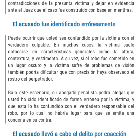
contradicciones de la presunta víctima y dejar en evidencia
DUI with Drugs
ante el Juez que el caso fue construido con base en mentiras.
Firearm Crimes
El acusado fue identificado erróneamente
Fraud Crimes
Puede ocurrir que usted sea confundido por la víctima con el
verdadero culpable. En muchos casos, la víctima suele
Auto Insurance Fraud
enfocarse en características generales como la altura,
contextura, y vestimenta. A su vez, si el robo fue cometido en
Check Fraud
un lugar oscuro y la víctima sufre de problemas de visión
también podría dificultar que con precisión haya observado el
rostro del perpetrador.
Credit Card Fraud
Bajo este escenario, su abogado penalista podrá alegar que
Health Care Fraud
usted ha sido identificado de forma errónea por la víctima, y
que esta lo ha confundido con el verdadero responsable del
Real Estate Fraud
robo, por lo cual no habría lugar para que se emita una
condena en su contra.
Welfare Fraud
El acusado llevó a cabo el delito por coacción