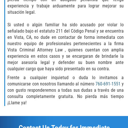
experiencia y trabaje arduamente para lograr mejorar su
Rape
situación legal.
Sexual Battery
Si usted o algún familiar ha sido acusado por violar lo
señalado bajo el estatuto 211 del Código Penal y se encuentra
Statutory Rape
en Vista, CA, no dude en contactar de forma inmediata con
nuestro equipo de profesionales pertenecientes a la firma
Vista Criminal Attorney Law , quienes cuentan con amplia
Lewd Acts on a Child
experiencia en estos casos y se encargaran de brindarle la
mejor asesoría legal y defender su buen nombre ante
Lewd Conduct in Public
cualquier cargo que haya sido presentado en su contra.
Frente a cualquier inquietud o duda lo invitamos a
Theft Crimes
comunicarse con nosotros llamando al número
760-691-1551
y
con gusto responderemos a todas sus dudas a través de una
Auto Burglary
consulta completamente gratuita. No pierda más tiempo
¡Llame ya!
Burglary
Burglary of a Safe or Vault