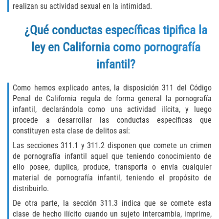
realizan su actividad sexual en la intimidad.
Descarga Negligente de un Arma de
Fuego
¿Qué conductas específicas tipifica la
ley en California como pornografía
Portar un Arma de Fuego Cargada
infantil?
Portar un Arma de Fuego Oculta
Como hemos explicado antes, la disposición 311 del Código
Delitos de Conducción
Penal de California regula de forma general la pornografía
infantil, declarándola como una actividad ilícita, y luego
Chocar y Huir
procede a desarrollar las conductas específicas que
constituyen esta clase de delitos así:
Conducir con una Licencia
Las secciones 311.1 y 311.2 disponen que comete un crimen
Suspendida
de pornografía infantil aquel que teniendo conocimiento de
ello posee, duplica, produce, transporta o envía cualquier
Evadir a un Oficial de Policía
material de pornografía infantil, teniendo el propósito de
distribuirlo.
Homicidio Vehicular
De otra parte, la sección 311.3 indica que se comete esta
clase de hecho ilícito cuando un sujeto intercambia, imprime,