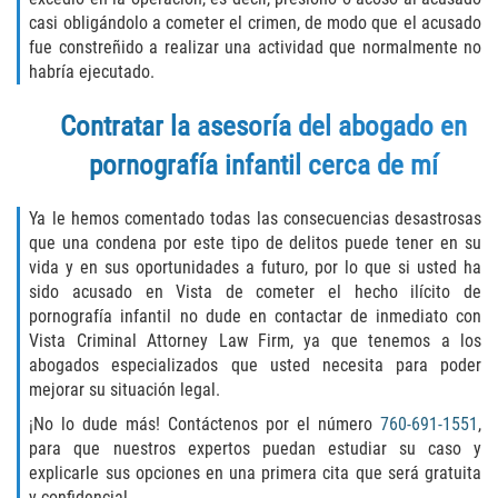
casi obligándolo a cometer el crimen, de modo que el acusado
Rape
fue constreñido a realizar una actividad que normalmente no
habría ejecutado.
Sexual Battery
Contratar la asesoría del abogado en
Statutory Rape
pornografía infantil cerca de mí
Lewd Acts on a Child
Ya le hemos comentado todas las consecuencias desastrosas
que una condena por este tipo de delitos puede tener en su
Lewd Conduct in Public
vida y en sus oportunidades a futuro, por lo que si usted ha
sido acusado en Vista de cometer el hecho ilícito de
Theft Crimes
pornografía infantil no dude en contactar de inmediato con
Vista Criminal Attorney Law Firm, ya que tenemos a los
Auto Burglary
abogados especializados que usted necesita para poder
mejorar su situación legal.
Burglary
¡No lo dude más! Contáctenos por el número
760-691-1551
,
para que nuestros expertos puedan estudiar su caso y
Burglary of a Safe or Vault
explicarle sus opciones en una primera cita que será gratuita
y confidencial.