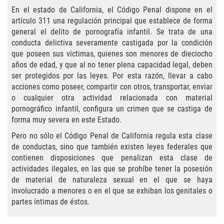
Practice Areas
En el estado de California, el Código Penal dispone en el
artículo 311 una regulación principal que establece de forma
Áreas De Práctica
general el delito de pornografía infantil. Se trata de una
conducta delictiva severamente castigada por la condición
Asalto y Agresión
que poseen sus víctimas, quienes son menores de dieciocho
años de edad, y que al no tener plena capacidad legal, deben
Agresión Agravada
ser protegidos por las leyes. Por esta razón, llevar a cabo
acciones como poseer, compartir con otros, transportar, enviar
Asalto con Arma Mortal
o cualquier otra actividad relacionada con material
pornográfico infantil, configura un crimen que se castiga de
forma muy severa en este Estado.
Asalto Con Químicos Cáusticos
Pero no sólo el Código Penal de California regula esta clase
Asalto Contra Un Funcionario Público
de conductas, sino que también existen leyes federales que
contienen disposiciones que penalizan esta clase de
actividades ilegales, en las que se prohíbe tener la posesión
Asalto Simple
de material de naturaleza sexual en el que se haya
involucrado a menores o en el que se exhiban los genitales o
Agresión Contra un Agente del Orden
Público
partes íntimas de éstos.