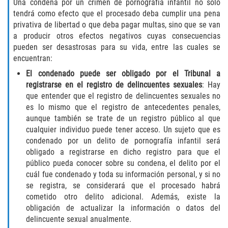
Una condena por un crimen de pornografía infantil no sólo
DUI Causando Lesiones
tendrá como efecto que el procesado deba cumplir una pena
privativa de libertad o que deba pagar multas, sino que se van
DUI con Pasajeros Menores de 14
a producir otros efectos negativos cuyas consecuencias
Años
pueden ser desastrosas para su vida, entre las cuales se
encuentran:
DUI en Menores de Edad
El condenado puede ser obligado por el Tribunal a
registrarse en el registro de delincuentes sexuales
: Hay
Segunda Ofensa de DUI
que entender que el registro de delincuentes sexuales no
es lo mismo que el registro de antecedentes penales,
Tercera Ofensa de DUI
aunque también se trate de un registro público al que
cualquier individuo puede tener acceso. Un sujeto que es
Leyes de DUI en el Estado de
condenado por un delito de pornografía infantil será
California
obligado a registrarse en dicho registro para que el
público pueda conocer sobre su condena, el delito por el
Violencia Doméstica
cuál fue condenado y toda su información personal, y si no
se registra, se considerará que el procesado habrá
Abuso de Ancianos y Adultos
cometido otro delito adicional. Además, existe la
Dependientes
obligación de actualizar la información o datos del
delincuente sexual anualmente.