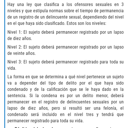
Acecho
Hay una ley que clasifica a los ofensores sexuales en 3
niveles y que estipula normas sobre el tiempo de permanencia
Amenazas Criminales
de un registro de un delincuente sexual, dependiendo del nivel
en el que haya sido clasificado. Estos son los niveles:
Agresión Doméstica
Nivel 1: El sujeto deberá permanecer registrado por un lapso
de diez años.
Lesión Corporal a un Cónyuge
Nivel 2: El sujeto deberá permanecer registrado por un lapso
de veinte años.
Negligencia Infantil
Nivel 3: El sujeto deberá permanecer registrado para toda su
vida.
Orden de Protección de Emergencia
La forma en que se determina a qué nivel pertenece un sujeto
va a depender del tipo de delito por el que haya sido
Orden de Restricción Permanente
condenado y de la calificación que se le haya dado en la
sentencia. Si la condena es por un delito menor, deberá
Orden de Restricción Temporal
permanecer en el registro de delincuentes sexuales por un
lapso de diez años, pero si resultó ser una felonía, el
Órdenes de Restricción
condenado será incluido en el nivel tres y tendrá que
permanecer registrado para toda su vida.
Porno Venganza