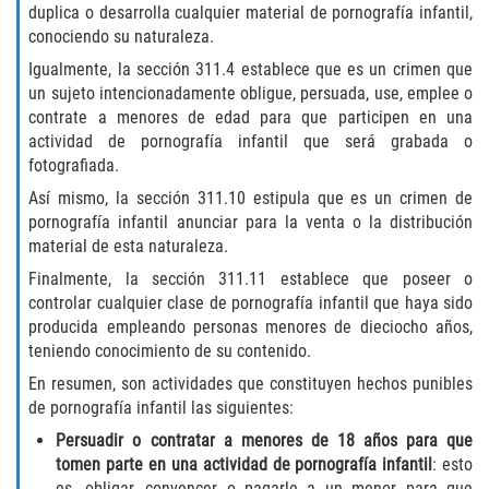
Robo de Auto
duplica o desarrolla cualquier material de pornografía infantil,
conociendo su naturaleza.
Delitos de Cuello Blanco
Igualmente, la sección 311.4 establece que es un crimen que
un sujeto intencionadamente obligue, persuada, use, emplee o
Apropiación Indebida de Fondos
contrate a menores de edad para que participen en una
Públicos
actividad de pornografía infantil que será grabada o
fotografiada.
Falsificación
Así mismo, la sección 311.10 estipula que es un crimen de
pornografía infantil anunciar para la venta o la distribución
Malversación de Fondos
material de esta naturaleza.
Finalmente, la sección 311.11 establece que poseer o
Presentación de Documentos Falsos
controlar cualquier clase de pornografía infantil que haya sido
producida empleando personas menores de dieciocho años,
Robo de Identidad
teniendo conocimiento de su contenido.
En resumen, son actividades que constituyen hechos punibles
Falsificación o Alteración de una
Prescripción Médica
de pornografía infantil las siguientes:
Persuadir o contratar a menores de 18 años para que
Delitos de Drogas
tomen parte en una actividad de pornografía infantil
: esto
es, obligar, convencer o pagarle a un menor para que