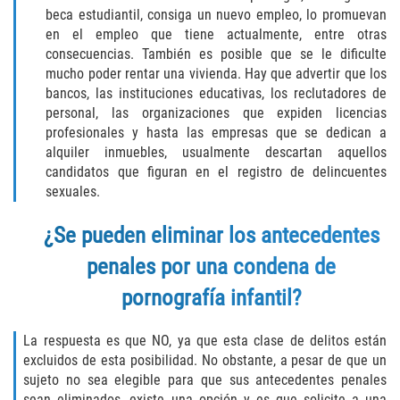
Assault with Caustic Chemicals
beca estudiantil, consiga un nuevo empleo, lo promuevan
en el empleo que tiene actualmente, entre otras
Battery on a Peace Officer
consecuencias. También es posible que se le dificulte
mucho poder rentar una vivienda. Hay que advertir que los
Battery with Serious Bodily Injury
bancos, las instituciones educativas, los reclutadores de
personal, las organizaciones que expiden licencias
Corporal Injury
profesionales y hasta las empresas que se dedican a
alquiler inmuebles, usualmente descartan aquellos
candidatos que figuran en el registro de delincuentes
Domestic Violence
sexuales.
Child Abuse
¿Se pueden eliminar los antecedentes
Child Endangerment
penales por una condena de
pornografía infantil?
Criminal Threat
La respuesta es que NO, ya que esta clase de delitos están
Domestic Battery
excluidos de esta posibilidad. No obstante, a pesar de que un
sujeto no sea elegible para que sus antecedentes penales
Elder Abuse
sean eliminados, existe una opción y es que solicite a una