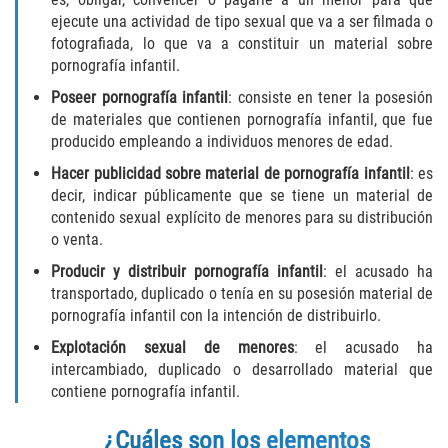
Fabricación de Drogas
ejecute una actividad de tipo sexual que va a ser filmada o
fotografiada, lo que va a constituir un material sobre
pornografía infantil.
Leyes sobre Marihuana en California
Poseer pornografía infantil
: consiste en tener la posesión
Proposición 36
de materiales que contienen pornografía infantil, que fue
producido empleando a individuos menores de edad.
Posesión de Marihuana para la Venta
Hacer publicidad sobre material de pornografía infantil
: es
decir, indicar públicamente que se tiene un material de
Posesión De Parafernalia De Drogas
contenido sexual explícito de menores para su distribución
o venta.
Posesión de Sustancias Controladas
Producir y distribuir pornografía infantil
: el acusado ha
transportado, duplicado o tenía en su posesión material de
Posesión de una Sustancia
pornografía infantil con la intención de distribuirlo.
Controlada para la Venta
Explotación sexual de menores
: el acusado ha
intercambiado, duplicado o desarrollado material que
Posesión de Marihuana
contiene pornografía infantil.
Posesión De Metanfetamina
¿Cuáles son los elementos