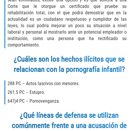
Corte que le otorgue un certificado que pruebe su
Failure to Provide Care (Child Neglect)
rehabilitación total, con el que podrá demostrar que en la
actualidad es un ciudadano respetuoso y cumplidor de las
Violation of Restraining Order
leyes, lo cual podría mejorar un poco su situación a nivel
laboral y personal al mostrarlo ante un potencial empleador o
Diversion Program
institución, como una persona que ha rectificado su
comportamiento.
Driving Crimes
¿Cuáles son los hechos ilícitos que se
Drinking Alcohol in a Motor Vehicle
relacionan con la pornografía infantil?
Driving on a Suspended License
288 PC – Actos lascivos con menores.
261.5 PC – Estupro.
Driving Without a License
647j4 PC – Pornovenganza.
Evading an Officer
¿Qué líneas de defensa se utilizan
Hit and Run
comúnmente frente a una acusación de