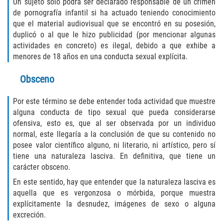
Recepción de Propiedad Robada
Un sujeto sólo podrá ser declarado responsable de un crimen
de pornografía infantil si ha actuado teniendo conocimiento
que el material audiovisual que se encontró en su posesión,
Robo
duplicó o al que le hizo publicidad (por mencionar algunas
actividades en concreto) es ilegal, debido a que exhibe a
Robo 459 PC
menores de 18 años en una conducta sexual explícita.
Robo de Caja Fuerte
Obsceno
Hurto Mayor
Por este término se debe entender toda actividad que muestre
alguna conducta de tipo sexual que pueda considerarse
Delitos Sexuales
ofensiva, esto es, que al ser observada por un individuo
normal, este llegaría a la conclusión de que su contenido no
Actos Lascivos con un Menor
posee valor científico alguno, ni literario, ni artístico, pero sí
tiene una naturaleza lasciva. En definitiva, que tiene un
carácter obsceno.
Conducta Lasciva
En este sentido, hay que entender que la naturaleza lasciva es
Copulación oral forzada
aquella que es vergonzosa o mórbida, porque muestra
explícitamente la desnudez, imágenes de sexo o alguna
excreción.
Exposición Indecente