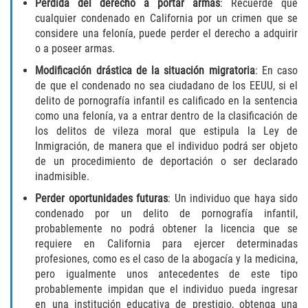
Pérdida del derecho a portar armas
: Recuerde que
cualquier condenado en California por un crimen que se
Publicar Información Dañina en
considere una felonía, puede perder el derecho a adquirir
Internet
o a poseer armas.
Violación de una Orden de
Modificación drástica de la situación migratoria
: En caso
Restricción
de que el condenado no sea ciudadano de los EEUU, si el
delito de pornografía infantil es calificado en la sentencia
Sustracción de Menores
como una felonía, va a entrar dentro de la clasificación de
los delitos de vileza moral que estipula la Ley de
Assault and Battery
Inmigración, de manera que el individuo podrá ser objeto
de un procedimiento de deportación o ser declarado
inadmisible.
Aggravated Trespass
Perder oportunidades futuras
: Un individuo que haya sido
Assault
condenado por un delito de pornografía infantil,
probablemente no podrá obtener la licencia que se
requiere en California para ejercer determinadas
Assault on a Public Official Battery
profesiones, como es el caso de la abogacía y la medicina,
pero igualmente unos antecedentes de este tipo
Assault with a Deadly Weapon
probablemente impidan que el individuo pueda ingresar
en una institución educativa de prestigio, obtenga una