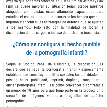
experta que podemos ofrecerle en Vista Criminal Attorney Law
Delincuencia Juvenil
Firm se puede mejorar su situación legal, porque nuestros
abogados criminalistas están altamente capacitados para
Audiencias de Disposición
estudiar el contexto en el que ocurrieron los hechos que se le
imputan y encontrar las estrategias de defensa que se ajusten
a los mismos. Todo esto con la finalidad de lograr la
Audiencias de Detención
disminución de los cargos, o incluso demostrar su inocencia.
Audiencias de Transferencia
¿Cómo se configura el hecho punible
Derechos de los Padres en Casos
de la pornografía infantil?
Juveniles
Según el Código Penal de California, la disposición 311
Desviación Informal Juvenil
declara que es ilegal la pornografía infantil y expresamente
establece que constituyen delitos sexuales las actividades de
La Ley de los Tres Delitos y Fuera
poseer, hacer publicidad, imprimir, duplicar, transportar o
enviar pornografía infantil, así como convencer o contratar a
Delitos por los cuales un Menor
un menor de 18 años para que tome parte en la producción o
puede ser Juzgado como Adulto
creación de imágenes, videos o fotografías de carácter
pornográfico.
División de Justicia Juvenil