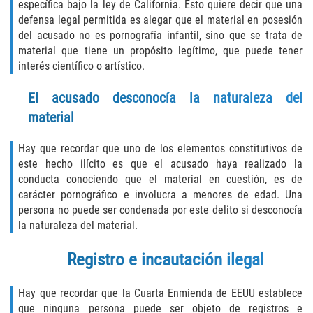
específica bajo la ley de California. Esto quiere decir que una
DUI with Drugs
defensa legal permitida es alegar que el material en posesión
del acusado no es pornografía infantil, sino que se trata de
Firearm Crimes
material que tiene un propósito legítimo, que puede tener
interés científico o artístico.
Fraud Crimes
El acusado desconocía la naturaleza del
Auto Insurance Fraud
material
Check Fraud
Hay que recordar que uno de los elementos constitutivos de
este hecho ilícito es que el acusado haya realizado la
conducta conociendo que el material en cuestión, es de
Credit Card Fraud
carácter pornográfico e involucra a menores de edad. Una
persona no puede ser condenada por este delito si desconocía
Health Care Fraud
la naturaleza del material.
Real Estate Fraud
Registro e incautación ilegal
Welfare Fraud
Hay que recordar que la Cuarta Enmienda de EEUU establece
que ninguna persona puede ser objeto de registros e