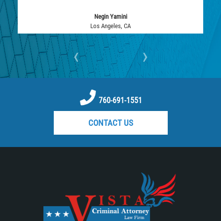
RECENT CASE RESULTS
Negin Yamini
TEAM
Los Angeles, CA
‹
›
Testimonials
Contact Us
Blog
760-691-1551
CONTACT US