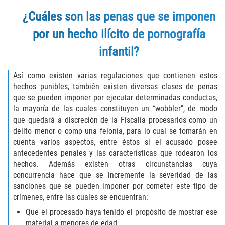
¿Cuáles son las penas que se imponen
Molestar A Un Niño Menor de 18
Años
por un hecho ilícito de pornografía
infantil?
Merodear Para Cometer Prostitución
Penetración Sexual Forzada
Así como existen varias regulaciones que contienen estos
hechos punibles, también existen diversas clases de penas
que se pueden imponer por ejecutar determinadas conductas,
Pornografía Infantil
la mayoría de las cuales constituyen un “wobbler”, de modo
que quedará a discreción de la Fiscalía procesarlos como un
Prostitución y Solicitación
delito menor o como una felonía, para lo cual se tomarán en
cuenta varios aspectos, entre éstos si el acusado posee
Violación Estatutaria
antecedentes penales y las características que rodearon los
hechos. Además existen otras circunstancias cuya
Agresión Sexual
concurrencia hace que se incremente la severidad de las
sanciones que se pueden imponer por cometer este tipo de
Delitos Violentos
crímenes, entre las cuales se encuentran:
Que el procesado haya tenido el propósito de mostrar ese
Aumento de Sentencia para Pandillas
material a menores de edad.