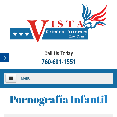
Call Us Today
760-691-1551
Menu
HOME
Pornografía Infantil
About