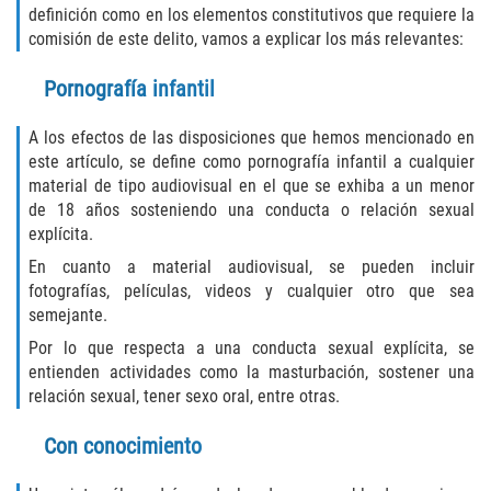
Fraude de Tarjeta de Crédito
definición como en los elementos constitutivos que requiere la
comisión de este delito, vamos a explicar los más relevantes:
Fraude del Bienestar Público
Pornografía infantil
Fraude Del Seguro De Desempleo
A los efectos de las disposiciones que hemos mencionado en
Fraude Inmobiliario
este artículo, se define como pornografía infantil a cualquier
material de tipo audiovisual en el que se exhiba a un menor
de 18 años sosteniendo una conducta o relación sexual
Práctica No Autorizada de la
Medicina
explícita.
En cuanto a material audiovisual, se pueden incluir
Delitos de Hurto
fotografías, películas, videos y cualquier otro que sea
semejante.
Hurto en Tiendas
Por lo que respecta a una conducta sexual explícita, se
entienden actividades como la masturbación, sostener una
Hurto Mayor de Auto
relación sexual, tener sexo oral, entre otras.
Hurto Menor
Con conocimiento