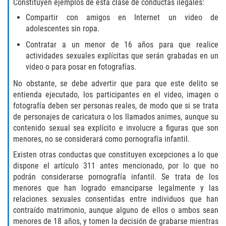
Constituyen ejemplos de esta clase de conductas ilegales:
Libertad Condicional para Menores
Compartir con amigos en Internet un video de
adolescentes sin ropa.
Petición Aceptada
Contratar a un menor de 16 años para que realice
actividades sexuales explícitas que serán grabadas en un
Proyecto de Ley del Senado SB 439
video o para posar en fotografías.
No obstante, se debe advertir que para que este delito se
Sello de Registros Juveniles
entienda ejecutado, los participantes en el video, imagen o
fotografía deben ser personas reales, de modo que si se trata
Tutela de los Tribunales
de personajes de caricatura o los llamados animes, aunque su
contenido sexual sea explícito e involucre a figuras que son
Tribunal de Delincuencia Juvenil
menores, no se considerará como pornografía infantil.
Existen otras conductas que constituyen excepciones a lo que
Delitos de Armas
dispone el artículo 311 antes mencionado, por lo que no
podrán considerarse pornografía infantil. Se trata de los
Armas Prohibidas en California
menores que han logrado emanciparse legalmente y las
relaciones sexuales consentidas entre individuos que han
contraído matrimonio, aunque alguno de ellos o ambos sean
Aumento de Sentencias por Armas de
Fuego
menores de 18 años, y tomen la decisión de grabarse mientras