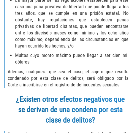
La mayor parte de las regulaciones establecen para este
caso una pena privativa de libertad que puede llegar a los
Invasión Agravada de Propiedad
tres años, que se cumple en una prisión estatal. No
Ajena
obstante, hay regulaciones que establecen penas
privativas de libertad distintas, que pueden encontrarse
Invasión de Propiedad Ajena
entre los dieciséis meses como mínimo y los ocho años
como máximo, dependiendo de las circunstancias en que
Vandalismo
hayan ocurrido los hechos, y/o
Multas cuyo monto máximo puede llegar a ser cien mil
DUI
dólares.
Además, cualquiera que sea el caso, el sujeto que resulte
Audiencia Administrativa del DMV
condenado por esta clase de delitos, será obligado por la
Corte a inscribirse en el registro de delincuentes sexuales.
Conducción Imprudente con
Presencia de Alcohol
¿Existen otros efectos negativos que
Conducción Imprudente sin Presencia
se derivan de una condena por esta
de Alcohol
clase de delitos?
Cuarta Ofensa de DUI