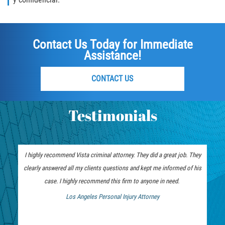
Embezzlement
Grand Theft
Contact Us Today for Immediate
Assistance!
Petty Theft
CONTACT US
Receiving Stolen Property
Robbery
Testimonials
Violent Crimes
White Collar
I highly recommend Vista criminal attorney. They did a great job. They
clearly answered all my clients questions and kept me informed of his
Identity Theft
case. I highly recommend this firm to anyone in need.
Los Angeles Personal Injury Attorney
Misappropriation of Public Funds
 Bankruptcy Attorney