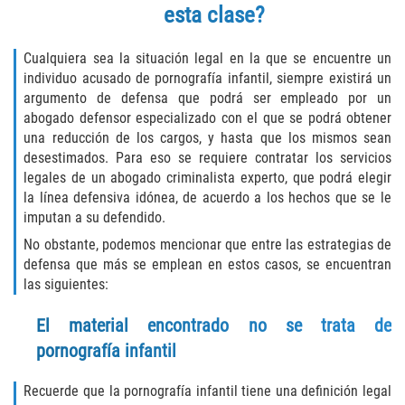
esta clase?
Vehicular Manslaughter
Cualquiera sea la situación legal en la que se encuentre un
Drug Crimes
individuo acusado de pornografía infantil, siempre existirá un
argumento de defensa que podrá ser empleado por un
California Marijuana Laws
abogado defensor especializado con el que se podrá obtener
una reducción de los cargos, y hasta que los mismos sean
Manufacturing of Controlled Substances
desestimados. Para eso se requiere contratar los servicios
legales de un abogado criminalista experto, que podrá elegir
Possession of Drugs for Sale
la línea defensiva idónea, de acuerdo a los hechos que se le
imputan a su defendido.
Drug Possession
No obstante, podemos mencionar que entre las estrategias de
defensa que más se emplean en estos casos, se encuentran
Prop 36
las siguientes:
Sales and Transportation of a Controlled
El material encontrado no se trata de
Substance
pornografía infantil
DUI
Recuerde que la pornografía infantil tiene una definición legal