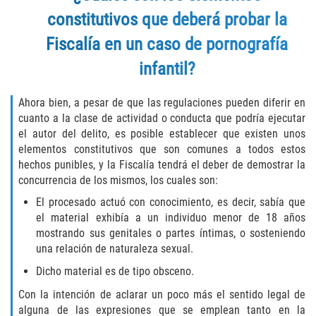
Programa de Desviación Previo al
constitutivos que deberá probar la
Juicio
Fiscalía en un caso de pornografía
Transporte De Sustancias
infantil?
Controladas Para La Venta
Ahora bien, a pesar de que las regulaciones pueden diferir en
Delitos de Fraude
cuanto a la clase de actividad o conducta que podría ejecutar
el autor del delito, es posible establecer que existen unos
Fraude al Sistema de Salud
elementos constitutivos que son comunes a todos estos
hechos punibles, y la Fiscalía tendrá el deber de demostrar la
Fraude A La Compensación A los
concurrencia de los mismos, los cuales son:
Trabajadores
El procesado actuó con conocimiento, es decir, sabía que
Fraude con Cheques
el material exhibía a un individuo menor de 18 años
mostrando sus genitales o partes íntimas, o sosteniendo
una relación de naturaleza sexual.
Fraude de Juego
Dicho material es de tipo obsceno.
Fraude de Seguro de Auto
Con la intención de aclarar un poco más el sentido legal de
alguna de las expresiones que se emplean tanto en la