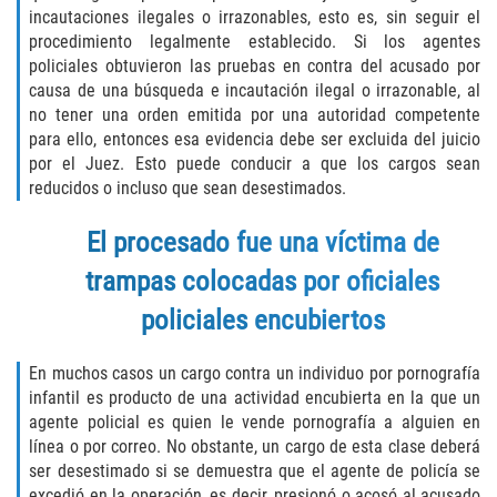
Unemployment Insurance Fraud
incautaciones ilegales o irrazonables, esto es, sin seguir el
procedimiento legalmente establecido. Si los agentes
Workers Comp Fraud
policiales obtuvieron las pruebas en contra del acusado por
causa de una búsqueda e incautación ilegal o irrazonable, al
Other Crimes
no tener una orden emitida por una autoridad competente
para ello, entonces esa evidencia debe ser excluida del juicio
Damaging Phone Lines
por el Juez. Esto puede conducir a que los cargos sean
reducidos o incluso que sean desestimados.
Post Conviction Matters
El procesado fue una víctima de
Petition to Vacate Murder Conviction
trampas colocadas por oficiales
policiales encubiertos
Record Expungement
En muchos casos un cargo contra un individuo por pornografía
Sex Crimes
infantil es producto de una actividad encubierta en la que un
agente policial es quien le vende pornografía a alguien en
Indecent Exposure
línea o por correo. No obstante, un cargo de esta clase deberá
ser desestimado si se demuestra que el agente de policía se
Prostitution and Solicitation
excedió en la operación, es decir, presionó o acosó al acusado