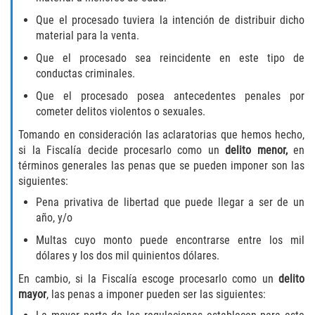
Que el procesado tuviera la intención de distribuir dicho
Disuadir a un Testigo
material para la venta.
Que el procesado sea reincidente en este tipo de
Intento de Asesinato
conductas criminales.
Homicidio
Que el procesado posea antecedentes penales por
cometer delitos violentos o sexuales.
Homicidio Voluntario
Tomando en consideración las aclaratorias que hemos hecho,
si la Fiscalía decide procesarlo como un
delito menor,
en
Homicidio Involuntario
términos generales las penas que se pueden imponer son las
siguientes:
Secuestro
Pena privativa de libertad que puede llegar a ser de un
año, y/o
Delitos Contra La Propiedad
Multas cuyo monto puede encontrarse entre los mil
dólares y los dos mil quinientos dólares.
Dañar Líneas Telefónicas, Eléctricas o
de Servicios Públicos
En cambio, si la Fiscalía escoge procesarlo como un
delito
mayor
, las penas a imponer pueden ser las siguientes:
Incendio Provocado