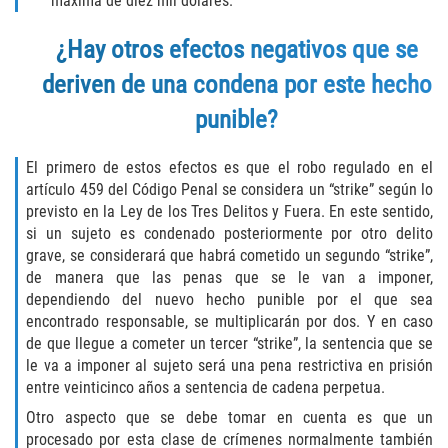
máxima de diez mil dólares.
Acecho
¿Hay otros efectos negativos que se
Amenazas Criminales
deriven de una condena por este hecho
Agresión Doméstica
punible?
Lesión Corporal a un Cónyuge
El primero de estos efectos es que el robo regulado en el
artículo 459 del Código Penal se considera un “strike” según lo
Negligencia Infantil
previsto en la Ley de los Tres Delitos y Fuera. En este sentido,
si un sujeto es condenado posteriormente por otro delito
Orden de Protección de Emergencia
grave, se considerará que habrá cometido un segundo “strike”,
de manera que las penas que se le van a imponer,
Orden de Restricción Permanente
dependiendo del nuevo hecho punible por el que sea
encontrado responsable, se multiplicarán por dos. Y en caso
Orden de Restricción Temporal
de que llegue a cometer un tercer “strike”, la sentencia que se
le va a imponer al sujeto será una pena restrictiva en prisión
Órdenes de Restricción
entre veinticinco años a sentencia de cadena perpetua.
Otro aspecto que se debe tomar en cuenta es que un
Porno Venganza
procesado por esta clase de crímenes normalmente también