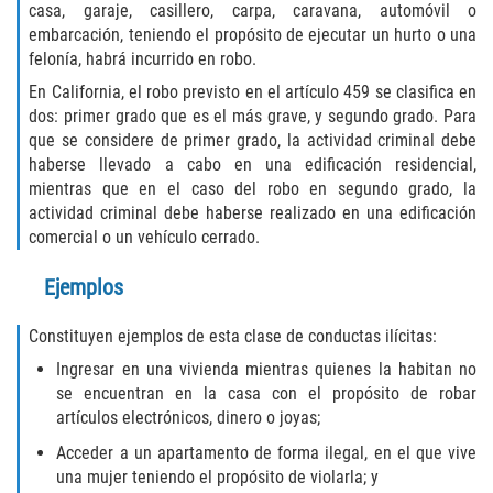
casa, garaje, casillero, carpa, caravana, automóvil o
Delincuencia Juvenil
embarcación, teniendo el propósito de ejecutar un hurto o una
felonía, habrá incurrido en robo.
Audiencias de Disposición
En California, el robo previsto en el artículo 459 se clasifica en
dos: primer grado que es el más grave, y segundo grado. Para
Audiencias de Detención
que se considere de primer grado, la actividad criminal debe
haberse llevado a cabo en una edificación residencial,
Audiencias de Transferencia
mientras que en el caso del robo en segundo grado, la
actividad criminal debe haberse realizado en una edificación
Derechos de los Padres en Casos
comercial o un vehículo cerrado.
Juveniles
Ejemplos
Desviación Informal Juvenil
Constituyen ejemplos de esta clase de conductas ilícitas:
La Ley de los Tres Delitos y Fuera
Ingresar en una vivienda mientras quienes la habitan no
se encuentran en la casa con el propósito de robar
Delitos por los cuales un Menor
artículos electrónicos, dinero o joyas;
puede ser Juzgado como Adulto
Acceder a un apartamento de forma ilegal, en el que vive
una mujer teniendo el propósito de violarla; y
División de Justicia Juvenil