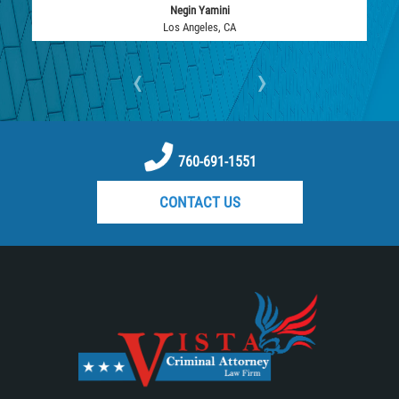
Negin Yamini
Embezzlement
Los Angeles, CA
Grand Theft
‹
›
Petty Theft
Receiving Stolen Property
760-691-1551
Robbery
CONTACT US
Violent Crimes
White Collar
Identity Theft
Misappropriation of Public Funds