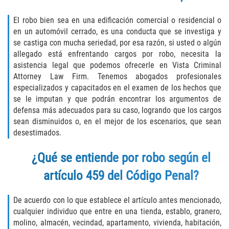
Asuntos Posteriores a la Condena
El robo bien sea en una edificación comercial o residencial o
Anulando o Rechazando una Condena
en un automóvil cerrado, es una conducta que se investiga y
se castiga con mucha seriedad, por esa razón, si usted o algún
Certificado de Rehabilitación
allegado está enfrentando cargos por robo, necesita la
asistencia legal que podemos ofrecerle en Vista Criminal
Eliminación de Antecedentes Penales
Attorney Law Firm. Tenemos abogados profesionales
especializados y capacitados en el examen de los hechos que
se le imputan y que podrán encontrar los argumentos de
Libertad Condicional Bajo Palabra
defensa más adecuados para su caso, logrando que los cargos
sean disminuidos o, en el mejor de los escenarios, que sean
Sello de Registros de Arresto
desestimados.
Petición para Anular una Condena
¿Qué se entiende por robo según el
por Asesinato
artículo 459 del Código Penal?
Violación de la Libertad Condicional
De acuerdo con lo que establece el artículo antes mencionado,
Conducir Bajo la Influencia de Drogas
cualquier individuo que entre en una tienda, establo, granero,
(DUID)
molino, almacén, vecindad, apartamento, vivienda, habitación,