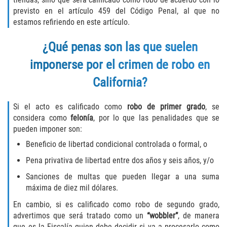
previsto en el artículo 459 del Código Penal, al que no
Invasión Agravada de Propiedad
estamos refiriendo en este artículo.
Ajena
¿Qué penas son las que suelen
Invasión de Propiedad Ajena
imponerse por el crimen de robo en
Vandalismo
California?
DUI
Si el acto es calificado como
robo de primer grado
, se
considera como
felonía
, por lo que las penalidades que se
Audiencia Administrativa del DMV
pueden imponer son:
Beneficio de libertad condicional controlada o formal, o
Conducción Imprudente con
Presencia de Alcohol
Pena privativa de libertad entre dos años y seis años, y/o
Sanciones de multas que pueden llegar a una suma
Conducción Imprudente sin Presencia
máxima de diez mil dólares.
de Alcohol
En cambio, si es calificado como robo de segundo grado,
Cuarta Ofensa de DUI
advertimos que será tratado como un
“wobbler”
, de manera
que es la Fiscalía quien debe decidir si va a procesarlo como