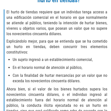
hurto en tiendas?
Disuadir a un Testigo
El hurto de tiendas requiere que un individuo tenga acceso a
una edificación comercial en el horario en que normalmente
Intento de Asesinato
se atiende al público, teniendo la intención de hurtar bienes,
víveres u objetos varios, que posean un valor que no supere
Homicidio
los novecientos cincuenta dólares.
Explicándolo mejor, para que se entienda que se ha cometido
Homicidio Voluntario
un hurto en tiendas, deben concurrir tres elementos
constitutivos:
Homicidio Involuntario
Un sujeto ingresó a un establecimiento comercial,
En el horario normal de atención al público,
Secuestro
Con la finalidad de hurtar mercancías por un valor que no
Delitos Contra La Propiedad
exceda los novecientos cincuenta dólares.
Ahora bien, si el valor de los bienes hurtados supera los
Dañar Líneas Telefónicas, Eléctricas o
novecientos cincuenta dólares, o el individuo ingresó al
de Servicios Públicos
establecimiento fuera del horario normal de atención al
público, la conducta ilícita ejecutada no es un hurto en
Incendio Provocado
tiendas, sino que será calificado como robo de acuerdo con lo