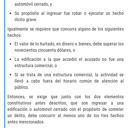
Robo de Auto
automóvil cerrado, y
Su propósito al ingresar fue robar o ejecutar un hecho
Delitos de Cuello Blanco
ilícito grave.
Apropiación Indebida de Fondos
Igualmente se requiere que concurra alguno de los siguientes
Públicos
hechos:
El valor de lo hurtado, en dinero o bienes, debe superar los
Falsificación
novecientos cincuenta dólares, o
La edificación a la que accedió el acusado no fue una
Malversación de Fondos
estructura comercial, o
Presentación de Documentos Falsos
Si se trata de una estructura comercial, la actividad se
llevó a cabo fuera del horario común de atención al
público.
Robo de Identidad
Entonces, se exige que junto con los dos elementos
Falsificación o Alteración de una
constitutivos antes descritos, que son ingresar a una
Prescripción Médica
edificación o automóvil cerrado con el propósito de cometer
un delito, debe concurrir al menos uno de los tres hechos
Delitos de Drogas
antes mencionados.