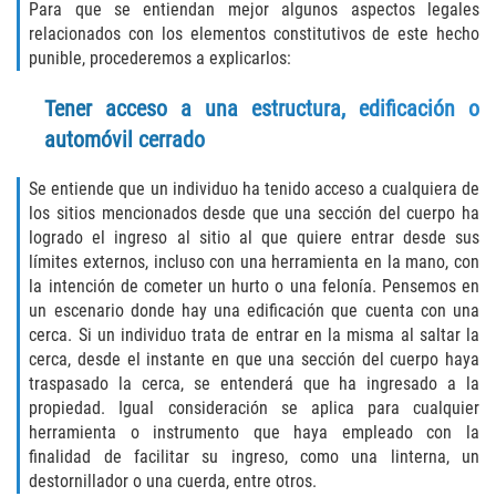
Para que se entiendan mejor algunos aspectos legales
Fabricación de Drogas
relacionados con los elementos constitutivos de este hecho
punible, procederemos a explicarlos:
Leyes sobre Marihuana en California
Tener acceso a una estructura, edificación o
Proposición 36
automóvil cerrado
Posesión de Marihuana para la Venta
Se entiende que un individuo ha tenido acceso a cualquiera de
los sitios mencionados desde que una sección del cuerpo ha
Posesión De Parafernalia De Drogas
logrado el ingreso al sitio al que quiere entrar desde sus
límites externos, incluso con una herramienta en la mano, con
la intención de cometer un hurto o una felonía. Pensemos en
Posesión de Sustancias Controladas
un escenario donde hay una edificación que cuenta con una
cerca. Si un individuo trata de entrar en la misma al saltar la
Posesión de una Sustancia
Controlada para la Venta
cerca, desde el instante en que una sección del cuerpo haya
traspasado la cerca, se entenderá que ha ingresado a la
propiedad. Igual consideración se aplica para cualquier
Posesión de Marihuana
herramienta o instrumento que haya empleado con la
finalidad de facilitar su ingreso, como una linterna, un
Posesión De Metanfetamina
destornillador o una cuerda, entre otros.