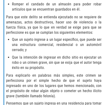
Romper el candado de un almacén para poder robar
Libertad Condicional para Menores
artículos que se encuentran guardados en él.
Para que este delito se entienda ejecutado no se requiere de
Petición Aceptada
amenazas, actos destructivos, hacer uso de violencia o la
fuerza física, ya que lo que en verdad se exige para que se
Proyecto de Ley del Senado SB 439
perfeccione es que se cumplan los siguientes elementos:
Que un sujeto ingrese a un lugar específico, que puede ser
Sello de Registros Juveniles
una estructura comercial, residencial o un automóvil
cerrado; y
Tutela de los Tribunales
Que la intención de ingresar en dicho sitio es ejecutar un
robo o un crimen grave, sin que se exija que el autor tenga
Tribunal de Delincuencia Juvenil
éxito en su propósito.
Para explicarlo en palabras más simples, este crimen se
Delitos de Armas
perfecciona por el simple hecho de que el sujeto haya
ingresado en uno de los lugares que hemos mencionado, con
Armas Prohibidas en California
el propósito de robar algún objeto o cometer un hecho ilícito
grave (también llamado felonía).
Aumento de Sentencias por Armas de
Fuego
Pensemos que un sujeto ingresa en una residencia para tomar