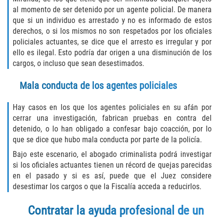
DUI with Drugs
al momento de ser detenido por un agente policial. De manera
que si un individuo es arrestado y no es informado de estos
derechos, o si los mismos no son respetados por los oficiales
Firearm Crimes
policiales actuantes, se dice que el arresto es irregular y por
ello es ilegal. Esto podría dar origen a una disminución de los
Fraud Crimes
cargos, o incluso que sean desestimados.
Auto Insurance Fraud
Mala conducta de los agentes policiales
Check Fraud
Hay casos en los que los agentes policiales en su afán por
cerrar una investigación, fabrican pruebas en contra del
Credit Card Fraud
detenido, o lo han obligado a confesar bajo coacción, por lo
que se dice que hubo mala conducta por parte de la policía.
Health Care Fraud
Bajo este escenario, el abogado criminalista podrá investigar
si los oficiales actuantes tienen un récord de quejas parecidas
Real Estate Fraud
en el pasado y si es así, puede que el Juez considere
desestimar los cargos o que la Fiscalía acceda a reducirlos.
Welfare Fraud
Contratar la ayuda profesional de un