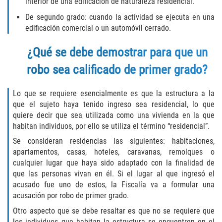
interior de una edificación de naturaleza residencial.
Recepción de Propiedad Robada
De segundo grado: cuando la actividad se ejecuta en una
Robo
edificación comercial o un automóvil cerrado.
Robo 459 PC
¿Qué se debe demostrar para que un
robo sea calificado de primer grado?
Robo de Caja Fuerte
Lo que se requiere esencialmente es que la estructura a la
Hurto Mayor
que el sujeto haya tenido ingreso sea residencial, lo que
quiere decir que sea utilizada como una vivienda en la que
Delitos Sexuales
habitan individuos, por ello se utiliza el término “residencial”.
Se consideran residencias las siguientes: habitaciones,
Actos Lascivos con un Menor
apartamentos, casas, hoteles, caravanas, remolques o
cualquier lugar que haya sido adaptado con la finalidad de
Conducta Lasciva
que las personas vivan en él. Si el lugar al que ingresó el
acusado fue uno de estos, la Fiscalía va a formular una
Copulación oral forzada
acusación por robo de primer grado.
Otro aspecto que se debe resaltar es que no se requiere que
Exposición Indecente
los individuos que habitan la estructura se encuentren en el