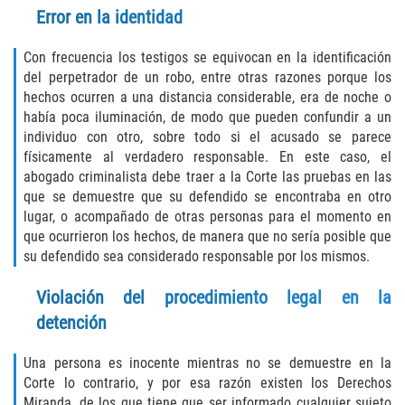
Error en la identidad
Vehicular Manslaughter
Con frecuencia los testigos se equivocan en la identificación
Drug Crimes
del perpetrador de un robo, entre otras razones porque los
hechos ocurren a una distancia considerable, era de noche o
California Marijuana Laws
había poca iluminación, de modo que pueden confundir a un
individuo con otro, sobre todo si el acusado se parece
Manufacturing of Controlled Substances
físicamente al verdadero responsable. En este caso, el
abogado criminalista debe traer a la Corte las pruebas en las
Possession of Drugs for Sale
que se demuestre que su defendido se encontraba en otro
lugar, o acompañado de otras personas para el momento en
Drug Possession
que ocurrieron los hechos, de manera que no sería posible que
su defendido sea considerado responsable por los mismos.
Prop 36
Violación del procedimiento legal en la
detención
Sales and Transportation of a Controlled
Substance
Una persona es inocente mientras no se demuestre en la
DUI
Corte lo contrario, y por esa razón existen los Derechos
Miranda, de los que tiene que ser informado cualquier sujeto