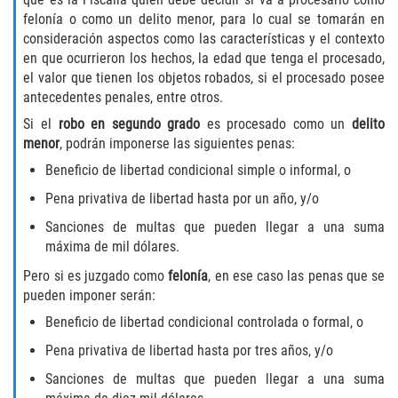
DUI Causando Lesiones
felonía o como un delito menor, para lo cual se tomarán en
consideración aspectos como las características y el contexto
en que ocurrieron los hechos, la edad que tenga el procesado,
DUI con Pasajeros Menores de 14
Años
el valor que tienen los objetos robados, si el procesado posee
antecedentes penales, entre otros.
DUI en Menores de Edad
Si el
robo en segundo grado
es procesado como un
delito
menor
, podrán imponerse las siguientes penas:
Segunda Ofensa de DUI
Beneficio de libertad condicional simple o informal, o
Pena privativa de libertad hasta por un año, y/o
Tercera Ofensa de DUI
Sanciones de multas que pueden llegar a una suma
Leyes de DUI en el Estado de
máxima de mil dólares.
California
Pero si es juzgado como
felonía
, en ese caso las penas que se
pueden imponer serán:
Violencia Doméstica
Beneficio de libertad condicional controlada o formal, o
Abuso de Ancianos y Adultos
Pena privativa de libertad hasta por tres años, y/o
Dependientes
Sanciones de multas que pueden llegar a una suma