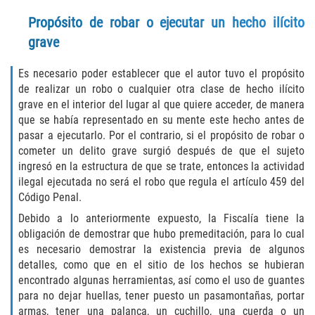
Programa de Desviación Previo al
Propósito de robar o ejecutar un hecho ilícito
Juicio
grave
Transporte De Sustancias
Controladas Para La Venta
Es necesario poder establecer que el autor tuvo el propósito
de realizar un robo o cualquier otra clase de hecho ilícito
Delitos de Fraude
grave en el interior del lugar al que quiere acceder, de manera
que se había representado en su mente este hecho antes de
pasar a ejecutarlo. Por el contrario, si el propósito de robar o
Fraude al Sistema de Salud
cometer un delito grave surgió después de que el sujeto
ingresó en la estructura de que se trate, entonces la actividad
Fraude A La Compensación A los
ilegal ejecutada no será el robo que regula el artículo 459 del
Trabajadores
Código Penal.
Fraude con Cheques
Debido a lo anteriormente expuesto, la Fiscalía tiene la
obligación de demostrar que hubo premeditación, para lo cual
es necesario demostrar la existencia previa de algunos
Fraude de Juego
detalles, como que en el sitio de los hechos se hubieran
encontrado algunas herramientas, así como el uso de guantes
Fraude de Seguro de Auto
para no dejar huellas, tener puesto un pasamontañas, portar
armas, tener una palanca, un cuchillo, una cuerda o un