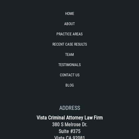
RECENT CASE RESULTS
HOME
TEAM
ABOUT
Testimonials
PRACTICE AREAS
RECENT CASE RESULTS
Contact Us
TEAM
Blog
TESTIMONIALS
CONTACT US
BLOG
ADDRESS
Vista Criminal Attorney Law Firm
380 S Melrose Dr.
Suite #375
Vista CA 92081