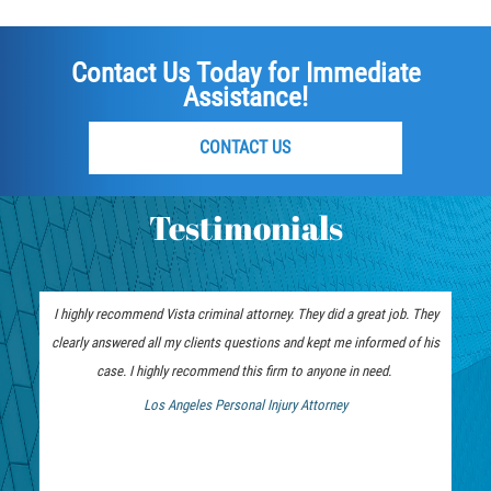
Rape
Contact Us Today for Immediate
Sexual Battery
Assistance!
Statutory Rape
CONTACT US
Lewd Acts on a Child
Testimonials
Lewd Conduct in Public
Theft Crimes
I highly recommend Vista criminal attorney. They did a great job. They
clearly answered all my clients questions and kept me informed of his
Auto Burglary
case. I highly recommend this firm to anyone in need.
Burglary
Los Angeles Personal Injury Attorney
 Bankruptcy Attorney
Burglary of a Safe or Vault