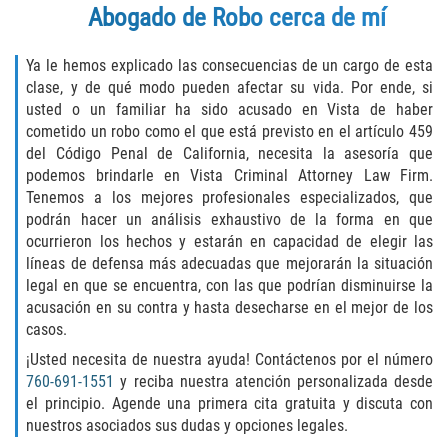
Unemployment Insurance Fraud
Abogado de Robo cerca de mí
Workers Comp Fraud
Ya le hemos explicado las consecuencias de un cargo de esta
clase, y de qué modo pueden afectar su vida. Por ende, si
Other Crimes
usted o un familiar ha sido acusado en Vista de haber
cometido un robo como el que está previsto en el artículo 459
Damaging Phone Lines
del Código Penal de California, necesita la asesoría que
podemos brindarle en Vista Criminal Attorney Law Firm.
Post Conviction Matters
Tenemos a los mejores profesionales especializados, que
podrán hacer un análisis exhaustivo de la forma en que
ocurrieron los hechos y estarán en capacidad de elegir las
Petition to Vacate Murder Conviction
líneas de defensa más adecuadas que mejorarán la situación
legal en que se encuentra, con las que podrían disminuirse la
Record Expungement
acusación en su contra y hasta desecharse en el mejor de los
casos.
Sex Crimes
¡Usted necesita de nuestra ayuda! Contáctenos por el número
760-691-1551
y reciba nuestra atención personalizada desde
Indecent Exposure
el principio. Agende una primera cita gratuita y discuta con
nuestros asociados sus dudas y opciones legales.
Prostitution and Solicitation