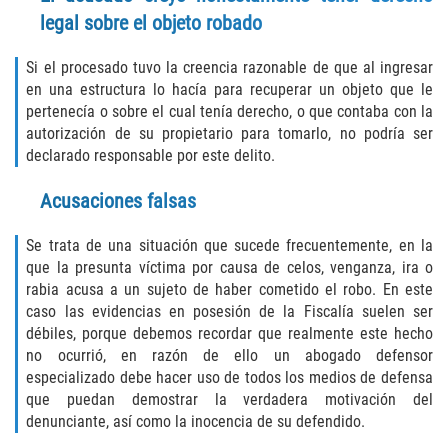
legal sobre el objeto robado
Failure to Provide Care (Child Neglect)
Si el procesado tuvo la creencia razonable de que al ingresar
Violation of Restraining Order
en una estructura lo hacía para recuperar un objeto que le
pertenecía o sobre el cual tenía derecho, o que contaba con la
Diversion Program
autorización de su propietario para tomarlo, no podría ser
declarado responsable por este delito.
Driving Crimes
Acusaciones falsas
Drinking Alcohol in a Motor Vehicle
Se trata de una situación que sucede frecuentemente, en la
que la presunta víctima por causa de celos, venganza, ira o
Driving on a Suspended License
rabia acusa a un sujeto de haber cometido el robo. En este
caso las evidencias en posesión de la Fiscalía suelen ser
Driving Without a License
débiles, porque debemos recordar que realmente este hecho
no ocurrió, en razón de ello un abogado defensor
Evading an Officer
especializado debe hacer uso de todos los medios de defensa
que puedan demostrar la verdadera motivación del
Hit and Run
denunciante, así como la inocencia de su defendido.