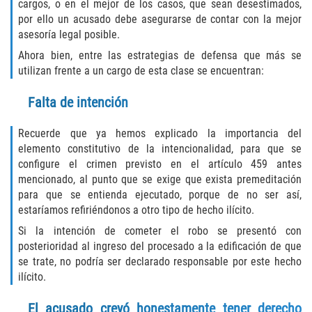
Assault with Caustic Chemicals
cargos, o en el mejor de los casos, que sean desestimados,
por ello un acusado debe asegurarse de contar con la mejor
asesoría legal posible.
Battery on a Peace Officer
Ahora bien, entre las estrategias de defensa que más se
Battery with Serious Bodily Injury
utilizan frente a un cargo de esta clase se encuentran:
Falta de intención
Corporal Injury
Recuerde que ya hemos explicado la importancia del
Domestic Violence
elemento constitutivo de la intencionalidad, para que se
configure el crimen previsto en el artículo 459 antes
Child Abuse
mencionado, al punto que se exige que exista premeditación
para que se entienda ejecutado, porque de no ser así,
Child Endangerment
estaríamos refiriéndonos a otro tipo de hecho ilícito.
Si la intención de cometer el robo se presentó con
Criminal Threat
posterioridad al ingreso del procesado a la edificación de que
se trate, no podría ser declarado responsable por este hecho
Domestic Battery
ilícito.
Elder Abuse
El acusado creyó honestamente tener derecho