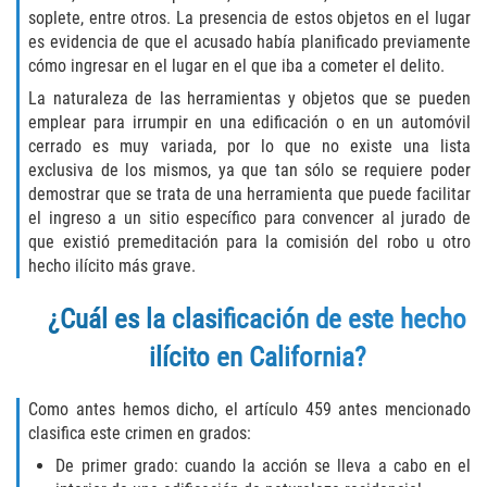
Fraude de Tarjeta de Crédito
soplete, entre otros. La presencia de estos objetos en el lugar
es evidencia de que el acusado había planificado previamente
Fraude del Bienestar Público
cómo ingresar en el lugar en el que iba a cometer el delito.
La naturaleza de las herramientas y objetos que se pueden
Fraude Del Seguro De Desempleo
emplear para irrumpir en una edificación o en un automóvil
cerrado es muy variada, por lo que no existe una lista
Fraude Inmobiliario
exclusiva de los mismos, ya que tan sólo se requiere poder
demostrar que se trata de una herramienta que puede facilitar
Práctica No Autorizada de la
el ingreso a un sitio específico para convencer al jurado de
Medicina
que existió premeditación para la comisión del robo u otro
hecho ilícito más grave.
Delitos de Hurto
¿Cuál es la clasificación de este hecho
Hurto en Tiendas
ilícito en California?
Hurto Mayor de Auto
Como antes hemos dicho, el artículo 459 antes mencionado
clasifica este crimen en grados:
Hurto Menor
De primer grado: cuando la acción se lleva a cabo en el