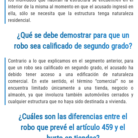
interior de la misma al momento en que el acusado ingresó en
Molestar A Un Niño Menor de 18
ella, sólo se necesita que la estructura tenga naturaleza
Años
residencial.
Merodear Para Cometer Prostitución
¿Qué se debe demostrar para que un
robo sea calificado de segundo grado?
Penetración Sexual Forzada
Pornografía Infantil
Contrario a lo que explicamos en el segmento anterior, para
que un robo sea calificado en segundo grado, el acusado ha
debido tener acceso a una edificación de naturaleza
Prostitución y Solicitación
comercial. En este sentido, el término “comercial” no se
encuentra limitado únicamente a una tienda, negocio o
Violación Estatutaria
almacén, ya que involucra también automóviles cerrados y
cualquier estructura que no haya sido destinada a vivienda.
Agresión Sexual
¿Cuáles son las diferencias entre el
Delitos Violentos
robo que prevé el artículo 459 y el
Aumento de Sentencia para Pandillas