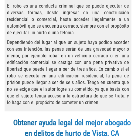
Practice Areas
El robo es una conducta criminal que se puede ejecutar de
diversas formas, desde ingresar en una construcción
Áreas De Práctica
residencial o comercial, hasta acceder ilegalmente a un
automóvil que se encuentra cerrado, siempre con el propósito
Asalto y Agresión
de ejecutar un hurto o una felonía.
Dependiendo del lugar al que un sujeto haya podido acceder
Agresión Agravada
con esa intención, las penas serán de una gravedad mayor o
menor, por ejemplo robar en un vehículo cerrado o en una
Asalto con Arma Mortal
edificación comercial se castiga con una pena privativa de
libertad que puede llegar a ser de tres años. En cambio si el
Asalto Con Químicos Cáusticos
robo se ejecuta en una edificación residencial, la pena de
prisión puede llegar a ser de seis años. Tenga en cuenta que
Asalto Contra Un Funcionario Público
no se exige que el autor logre su cometido, ya que basta con
que el sujeto tenga acceso a la estructura de que se trata, y
lo haga con el propósito de cometer un crimen.
Asalto Simple
Agresión Contra un Agente del Orden
Obtener ayuda legal del mejor abogado
Público
en delitos de hurto de Vista, CA