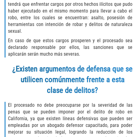
tendrá que enfrentar cargos por otros hechos ilícitos que pudo
Publicar Información Dañina en
haber ejecutado en el mismo momento para llevar a cabo el
Internet
robo, entre los cuales se encuentran: asalto, posesión de
herramientas con intención de robar y delitos de naturaleza
Violación de una Orden de
sexual.
Restricción
En caso de que estos cargos prosperen y el procesado sea
declarado responsable por ellos, las sanciones que se
Sustracción de Menores
aplicarán serán mucho más severas.
Assault and Battery
¿Existen argumentos de defensa que se
utilicen comúnmente frente a esta
Aggravated Trespass
clase de delitos?
Assault
El procesado no debe preocuparse por la severidad de las
Assault on a Public Official Battery
penas que se pueden imponer por el delito de robo en
California, ya que existen líneas defensivas que pueden ser
Assault with a Deadly Weapon
empleadas por un abogado defensor capacitado, para poder
mejorar su situación legal, logrando la reducción de los