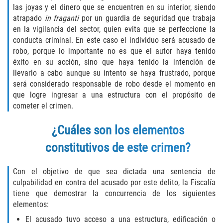
las joyas y el dinero que se encuentren en su interior, siendo
Descarga Negligente de un Arma de
atrapado
in fraganti
por un guardia de seguridad que trabaja
Fuego
en la vigilancia del sector, quien evita que se perfeccione la
conducta criminal. En este caso el individuo será acusado de
Portar un Arma de Fuego Cargada
robo, porque lo importante no es que el autor haya tenido
éxito en su acción, sino que haya tenido la intención de
llevarlo a cabo aunque su intento se haya frustrado, porque
Portar un Arma de Fuego Oculta
será considerado responsable de robo desde el momento en
que logre ingresar a una estructura con el propósito de
Delitos de Conducción
cometer el crimen.
Chocar y Huir
¿Cuáles son los elementos
Conducir con una Licencia
constitutivos de este crimen?
Suspendida
Con el objetivo de que sea dictada una sentencia de
Evadir a un Oficial de Policía
culpabilidad en contra del acusado por este delito, la Fiscalía
tiene que demostrar la concurrencia de los siguientes
Homicidio Vehicular
elementos:
El acusado tuvo acceso a una estructura, edificación o