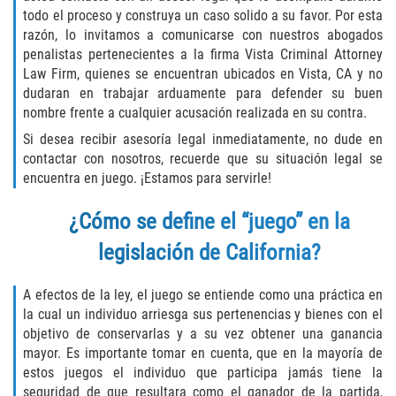
Asuntos Posteriores a la Condena
todo el proceso y construya un caso solido a su favor. Por esta
razón, lo invitamos a comunicarse con nuestros abogados
Anulando o Rechazando una Condena
penalistas pertenecientes a la firma Vista Criminal Attorney
Law Firm, quienes se encuentran ubicados en Vista, CA y no
Certificado de Rehabilitación
dudaran en trabajar arduamente para defender su buen
nombre frente a cualquier acusación realizada en su contra.
Eliminación de Antecedentes Penales
Si desea recibir asesoría legal inmediatamente, no dude en
contactar con nosotros, recuerde que su situación legal se
Libertad Condicional Bajo Palabra
encuentra en juego. ¡Estamos para servirle!
Sello de Registros de Arresto
¿Cómo se define el “juego” en la
legislación de California?
Petición para Anular una Condena
por Asesinato
A efectos de la ley, el juego se entiende como una práctica en
Violación de la Libertad Condicional
la cual un individuo arriesga sus pertenencias y bienes con el
objetivo de conservarlas y a su vez obtener una ganancia
mayor. Es importante tomar en cuenta, que en la mayoría de
Conducir Bajo la Influencia de Drogas
(DUID)
estos juegos el individuo que participa jamás tiene la
seguridad de que resultara como el ganador de la partida,