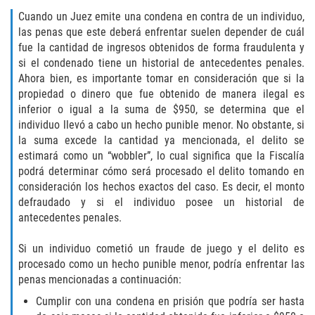
Acecho
Cuando un Juez emite una condena en contra de un individuo,
las penas que este deberá enfrentar suelen depender de cuál
Amenazas Criminales
fue la cantidad de ingresos obtenidos de forma fraudulenta y
si el condenado tiene un historial de antecedentes penales.
Agresión Doméstica
Ahora bien, es importante tomar en consideración que si la
propiedad o dinero que fue obtenido de manera ilegal es
Lesión Corporal a un Cónyuge
inferior o igual a la suma de $950, se determina que el
individuo llevó a cabo un hecho punible menor. No obstante, si
Negligencia Infantil
la suma excede la cantidad ya mencionada, el delito se
estimará como un “wobbler”, lo cual significa que la Fiscalía
Orden de Protección de Emergencia
podrá determinar cómo será procesado el delito tomando en
consideración los hechos exactos del caso. Es decir, el monto
defraudado y si el individuo posee un historial de
Orden de Restricción Permanente
antecedentes penales.
Orden de Restricción Temporal
Si un individuo cometió un fraude de juego y el delito es
procesado como un hecho punible menor, podría enfrentar las
Órdenes de Restricción
penas mencionadas a continuación:
Cumplir con una condena en prisión que podría ser hasta
Porno Venganza