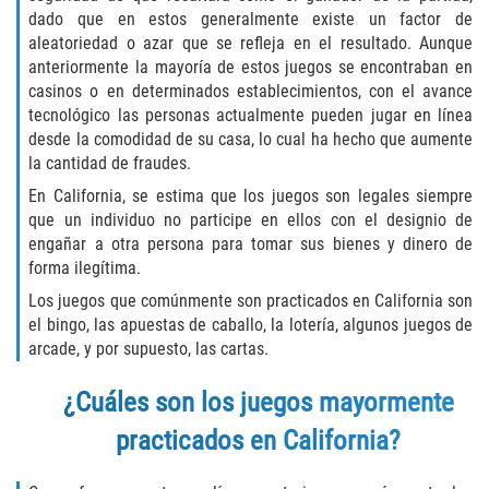
dado que en estos generalmente existe un factor de
Delincuencia Juvenil
aleatoriedad o azar que se refleja en el resultado. Aunque
anteriormente la mayoría de estos juegos se encontraban en
Audiencias de Disposición
casinos o en determinados establecimientos, con el avance
tecnológico las personas actualmente pueden jugar en línea
Audiencias de Detención
desde la comodidad de su casa, lo cual ha hecho que aumente
la cantidad de fraudes.
Audiencias de Transferencia
En California, se estima que los juegos son legales siempre
que un individuo no participe en ellos con el designio de
Derechos de los Padres en Casos
engañar a otra persona para tomar sus bienes y dinero de
Juveniles
forma ilegítima.
Desviación Informal Juvenil
Los juegos que comúnmente son practicados en California son
el bingo, las apuestas de caballo, la lotería, algunos juegos de
arcade, y por supuesto, las cartas.
La Ley de los Tres Delitos y Fuera
¿Cuáles son los juegos mayormente
Delitos por los cuales un Menor
puede ser Juzgado como Adulto
practicados en California?
División de Justicia Juvenil