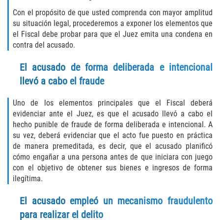
Fabricación de Drogas
Con el propósito de que usted comprenda con mayor amplitud
su situación legal, procederemos a exponer los elementos que
Leyes sobre Marihuana en California
el Fiscal debe probar para que el Juez emita una condena en
contra del acusado.
Proposición 36
El acusado de forma deliberada e intencional
llevó a cabo el fraude
Posesión de Marihuana para la Venta
Uno de los elementos principales que el Fiscal deberá
Posesión De Parafernalia De Drogas
evidenciar ante el Juez, es que el acusado llevó a cabo el
hecho punible de fraude de forma deliberada e intencional. A
Posesión de Sustancias Controladas
su vez, deberá evidenciar que el acto fue puesto en práctica
de manera premeditada, es decir, que el acusado planificó
Posesión de una Sustancia
cómo engañar a una persona antes de que iniciara con juego
Controlada para la Venta
con el objetivo de obtener sus bienes e ingresos de forma
ilegítima.
Posesión de Marihuana
El acusado empleó un mecanismo fraudulento
Posesión De Metanfetamina
para realizar el delito