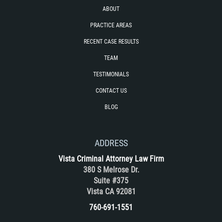
RECENT CASE RESULTS
ABOUT
TEAM
PRACTICE AREAS
RECENT CASE RESULTS
Testimonials
TEAM
Contact Us
TESTIMONIALS
CONTACT US
Blog
BLOG
ADDRESS
Vista Criminal Attorney Law Firm
380 S Melrose Dr.
Suite #375
Vista CA 92081
760-691-1551