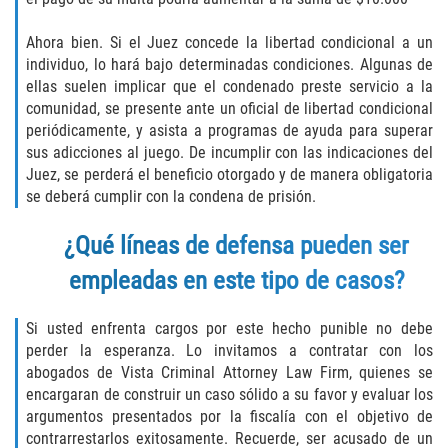
Assault with Caustic Chemicals
Ahora bien. Si el Juez concede la libertad condicional a un
Battery on a Peace Officer
individuo, lo hará bajo determinadas condiciones. Algunas de
ellas suelen implicar que el condenado preste servicio a la
Battery with Serious Bodily Injury
comunidad, se presente ante un oficial de libertad condicional
periódicamente, y asista a programas de ayuda para superar
Corporal Injury
sus adicciones al juego. De incumplir con las indicaciones del
Juez, se perderá el beneficio otorgado y de manera obligatoria
Domestic Violence
se deberá cumplir con la condena de prisión.
¿Qué líneas de defensa pueden ser
Child Abuse
empleadas en este tipo de casos?
Child Endangerment
Si usted enfrenta cargos por este hecho punible no debe
Criminal Threat
perder la esperanza. Lo invitamos a contratar con los
abogados de Vista Criminal Attorney Law Firm, quienes se
Domestic Battery
encargaran de construir un caso sólido a su favor y evaluar los
argumentos presentados por la fiscalía con el objetivo de
Elder Abuse
contrarrestarlos exitosamente. Recuerde, ser acusado de un