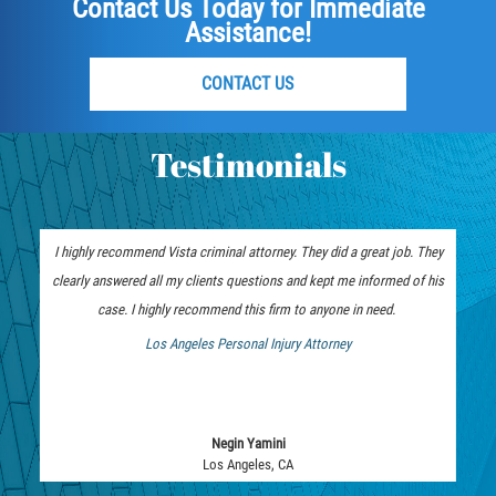
Contact Us Today for Immediate
Assistance!
Rape
CONTACT US
Sexual Battery
Statutory Rape
Testimonials
Lewd Acts on a Child
Lewd Conduct in Public
I highly recommend Vista criminal attorney. They did a great job. They
clearly answered all my clients questions and kept me informed of his
Theft Crimes
case. I highly recommend this firm to anyone in need.
Los Angeles Personal Injury Attorney
Auto Burglary
 Bankruptcy Attorney
Burglary
Negin Yamini
Burglary of a Safe or Vault
Los Angeles, CA