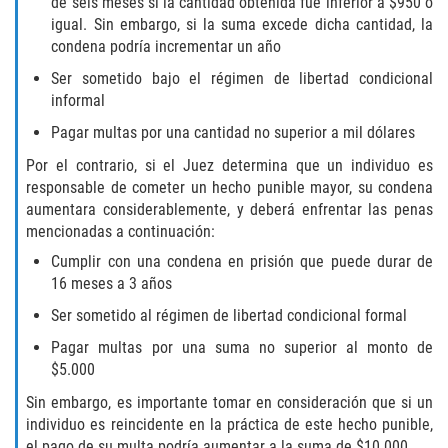
de seis meses si la cantidad obtenida fue inferior a $950 o
igual. Sin embargo, si la suma excede dicha cantidad, la
Publicar Información Dañina en
condena podría incrementar un año
Internet
Ser sometido bajo el régimen de libertad condicional
Violación de una Orden de
informal
Restricción
Pagar multas por una cantidad no superior a mil dólares
Sustracción de Menores
Por el contrario, si el Juez determina que un individuo es
responsable de cometer un hecho punible mayor, su condena
aumentara considerablemente, y deberá enfrentar las penas
Assault and Battery
mencionadas a continuación:
Aggravated Trespass
Cumplir con una condena en prisión que puede durar de
16 meses a 3 años
Assault
Ser sometido al régimen de libertad condicional formal
Pagar multas por una suma no superior al monto de
Assault on a Public Official Battery
$5.000
Sin embargo, es importante tomar en consideración que si un
Assault with a Deadly Weapon
individuo es reincidente en la práctica de este hecho punible,
el pago de su multa podría aumentar a la suma de $10.000