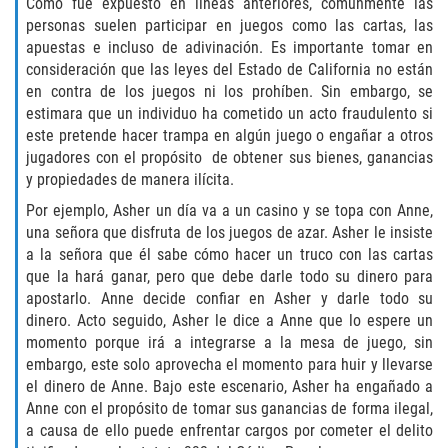
Como fue expuesto en líneas anteriores, comúnmente las
personas suelen participar en juegos como las cartas, las
Libertad Condicional para Menores
apuestas e incluso de adivinación. Es importante tomar en
consideración que las leyes del Estado de California no están
Petición Aceptada
en contra de los juegos ni los prohíben. Sin embargo, se
estimara que un individuo ha cometido un acto fraudulento si
Proyecto de Ley del Senado SB 439
este pretende hacer trampa en algún juego o engañar a otros
jugadores con el propósito de obtener sus bienes, ganancias
Sello de Registros Juveniles
y propiedades de manera ilícita.
Por ejemplo, Asher un día va a un casino y se topa con Anne,
Tutela de los Tribunales
una señora que disfruta de los juegos de azar. Asher le insiste
a la señora que él sabe cómo hacer un truco con las cartas
Tribunal de Delincuencia Juvenil
que la hará ganar, pero que debe darle todo su dinero para
apostarlo. Anne decide confiar en Asher y darle todo su
dinero. Acto seguido, Asher le dice a Anne que lo espere un
Delitos de Armas
momento porque irá a integrarse a la mesa de juego, sin
embargo, este solo aprovecha el momento para huir y llevarse
Armas Prohibidas en California
el dinero de Anne. Bajo este escenario, Asher ha engañado a
Anne con el propósito de tomar sus ganancias de forma ilegal,
Aumento de Sentencias por Armas de
a causa de ello puede enfrentar cargos por cometer el delito
Fuego