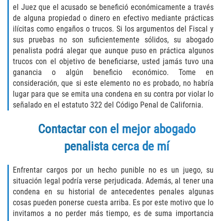
el Juez que el acusado se benefició económicamente a través
DUI with Drugs
de alguna propiedad o dinero en efectivo mediante prácticas
ilícitas como engaños o trucos. Si los argumentos del Fiscal y
Firearm Crimes
sus pruebas no son suficientemente sólidos, su abogado
penalista podrá alegar que aunque puso en práctica algunos
Fraud Crimes
trucos con el objetivo de beneficiarse, usted jamás tuvo una
ganancia o algún beneficio económico. Tome en
Auto Insurance Fraud
consideración, que si este elemento no es probado, no habría
lugar para que se emita una condena en su contra por violar lo
Check Fraud
señalado en el estatuto 322 del Código Penal de California.
Contactar con el mejor abogado
Credit Card Fraud
penalista cerca de mí
Health Care Fraud
Enfrentar cargos por un hecho punible no es un juego, su
Real Estate Fraud
situación legal podría verse perjudicada. Además, al tener una
condena en su historial de antecedentes penales algunas
Welfare Fraud
cosas pueden ponerse cuesta arriba. Es por este motivo que lo
invitamos a no perder más tiempo, es de suma importancia