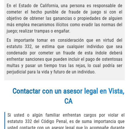
Practice Areas
En el Estado de California, una persona es responsable de
cometer el hecho punible de fraude de juego si con el
Áreas De Práctica
objetivo de obtener las ganancias o propiedades de alguien
más emplea mecanismos ilícitos como evadir las normas del
Asalto y Agresión
juego; realizar trampas o engañar.
Es importante tomar en consideración que en virtud del
Agresión Agravada
estatuto 332, se estima que cualquier individuo que sea
condenado por cometer un fraude de esta índole deberá
Asalto con Arma Mortal
enfrentar sanciones que pueden incluir el pago de ostentosas
multas y pasar un tiempo tras las rejas, lo cual podría ser
Asalto Con Químicos Cáusticos
perjudicial para la vida y futuro de un individuo.
Asalto Contra Un Funcionario Público
Contactar con un asesor legal en Vista,
Asalto Simple
CA
Agresión Contra un Agente del Orden
Si usted o algún familiar enfrentan cargos por violar el
Público
estatuto 332 del Código Penal, es de suma importancia que
usted contacte con un asesor legal que lo acompañe durante