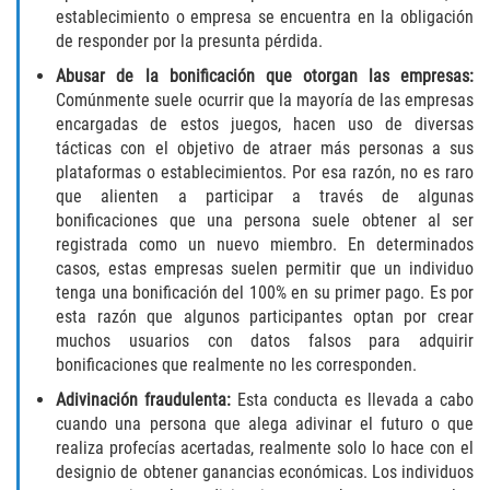
establecimiento o empresa se encuentra en la obligación
Invasión Agravada de Propiedad
de responder por la presunta pérdida.
Ajena
Abusar de la bonificación que otorgan las empresas:
Comúnmente suele ocurrir que la mayoría de las empresas
Invasión de Propiedad Ajena
encargadas de estos juegos, hacen uso de diversas
tácticas con el objetivo de atraer más personas a sus
Vandalismo
plataformas o establecimientos. Por esa razón, no es raro
que alienten a participar a través de algunas
DUI
bonificaciones que una persona suele obtener al ser
registrada como un nuevo miembro. En determinados
Audiencia Administrativa del DMV
casos, estas empresas suelen permitir que un individuo
tenga una bonificación del 100% en su primer pago. Es por
esta razón que algunos participantes optan por crear
Conducción Imprudente con
Presencia de Alcohol
muchos usuarios con datos falsos para adquirir
bonificaciones que realmente no les corresponden.
Conducción Imprudente sin Presencia
Adivinación fraudulenta:
Esta conducta es llevada a cabo
de Alcohol
cuando una persona que alega adivinar el futuro o que
realiza profecías acertadas, realmente solo lo hace con el
Cuarta Ofensa de DUI
designio de obtener ganancias económicas. Los individuos