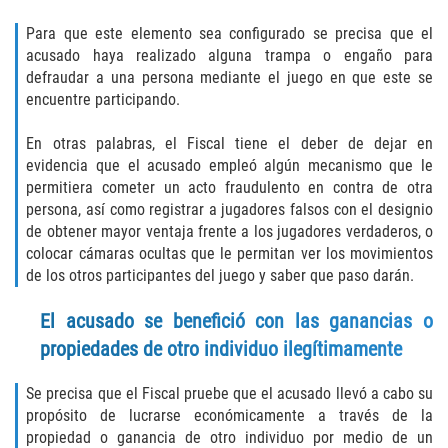
Programa de Desviación Previo al
Para que este elemento sea configurado se precisa que el
Juicio
acusado haya realizado alguna trampa o engaño para
defraudar a una persona mediante el juego en que este se
Transporte De Sustancias
Controladas Para La Venta
encuentre participando.
En otras palabras, el Fiscal tiene el deber de dejar en
Delitos de Fraude
evidencia que el acusado empleó algún mecanismo que le
permitiera cometer un acto fraudulento en contra de otra
Fraude al Sistema de Salud
persona, así como registrar a jugadores falsos con el designio
de obtener mayor ventaja frente a los jugadores verdaderos, o
Fraude A La Compensación A los
colocar cámaras ocultas que le permitan ver los movimientos
Trabajadores
de los otros participantes del juego y saber que paso darán.
Fraude con Cheques
El acusado se benefició con las ganancias o
propiedades de otro individuo ilegítimamente
Fraude de Juego
Se precisa que el Fiscal pruebe que el acusado llevó a cabo su
Fraude de Seguro de Auto
propósito de lucrarse económicamente a través de la
propiedad o ganancia de otro individuo por medio de un