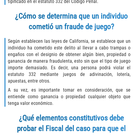
tipificado en el estatuto 332 del Código Penal.
Descarga Negligente de un Arma de
¿Cómo se determina que un individuo
Fuego
cometió un fraude de juego?
Portar un Arma de Fuego Cargada
Según establecen las leyes de California, se establece que un
Portar un Arma de Fuego Oculta
individuo ha cometido este delito al llevar a cabo trampas o
engaños con el designio de obtener algún bien, propiedad o
Delitos de Conducción
ganancia de manera fraudulenta, esto sin que el tipo de juego
importe demasiado. Es decir, una persona podrá violar el
Chocar y Huir
estatuto 332 mediante juegos de adivinación, lotería,
apuestas, entre otros.
Conducir con una Licencia
A su vez, es importante tomar en consideración, que se
Suspendida
entiende como ganancia o propiedad cualquier objeto que
tenga valor económico.
Evadir a un Oficial de Policía
¿Qué elementos constitutivos debe
Homicidio Vehicular
probar el Fiscal del caso para que el