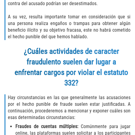
Recepción de Propiedad Robada
contra del acusado podrían ser desestimados.
Robo
A su vez, resulta importante tomar en consideración que si
una persona realiza engaños o trampas para obtener algún
Robo 459 PC
beneficio ilícito y su objetivo fracasa, este no habrá cometido
el hecho punible del que hemos hablado.
Robo de Caja Fuerte
¿Cuáles actividades de caracter
Hurto Mayor
fraudulento suelen dar lugar a
enfrentar cargos por violar el estatuto
Delitos Sexuales
332?
Actos Lascivos con un Menor
Hay circunstancias en las que generalmente las acusaciones
Conducta Lasciva
por el hecho punible de fraude suelen estar justificadas. A
continuación, procederemos a mencionar y exponer cuáles son
Copulación oral forzada
esas determinadas circunstancias:
Fraudes de cuentas múltiples:
Comúnmente para jugar
Exposición Indecente
online, las plataformas suelen solicitar a los participantes