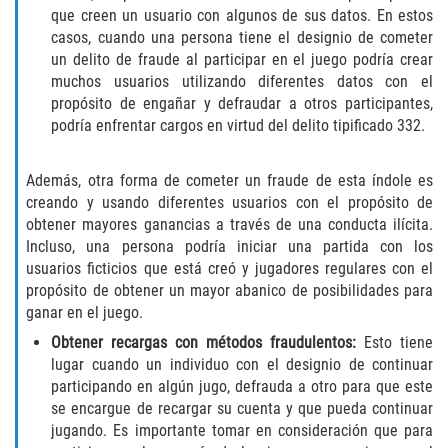
que creen un usuario con algunos de sus datos. En estos
Molestar A Un Niño Menor de 18
casos, cuando una persona tiene el designio de cometer
Años
un delito de fraude al participar en el juego podría crear
muchos usuarios utilizando diferentes datos con el
Merodear Para Cometer Prostitución
propósito de engañar y defraudar a otros participantes,
podría enfrentar cargos en virtud del delito tipificado 332.
Penetración Sexual Forzada
Además, otra forma de cometer un fraude de esta índole es
Pornografía Infantil
creando y usando diferentes usuarios con el propósito de
obtener mayores ganancias a través de una conducta ilícita.
Prostitución y Solicitación
Incluso, una persona podría iniciar una partida con los
usuarios ficticios que está creó y jugadores regulares con el
propósito de obtener un mayor abanico de posibilidades para
Violación Estatutaria
ganar en el juego.
Agresión Sexual
Obtener recargas con métodos fraudulentos:
Esto tiene
lugar cuando un individuo con el designio de continuar
participando en algún jugo, defrauda a otro para que este
Delitos Violentos
se encargue de recargar su cuenta y que pueda continuar
jugando. Es importante tomar en consideración que para
Aumento de Sentencia para Pandillas