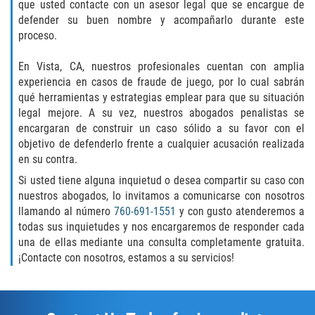
Unemployment Insurance Fraud
que usted contacte con un asesor legal que se encargue de
defender su buen nombre y acompañarlo durante este
proceso.
Workers Comp Fraud
En Vista, CA, nuestros profesionales cuentan con amplia
Other Crimes
experiencia en casos de fraude de juego, por lo cual sabrán
qué herramientas y estrategias emplear para que su situación
Damaging Phone Lines
legal mejore. A su vez, nuestros abogados penalistas se
encargaran de construir un caso sólido a su favor con el
Post Conviction Matters
objetivo de defenderlo frente a cualquier acusación realizada
en su contra.
Petition to Vacate Murder Conviction
Si usted tiene alguna inquietud o desea compartir su caso con
nuestros abogados, lo invitamos a comunicarse con nosotros
Record Expungement
llamando al número
760-691-1551
y con gusto atenderemos a
todas sus inquietudes y nos encargaremos de responder cada
Sex Crimes
una de ellas mediante una consulta completamente gratuita.
¡Contacte con nosotros, estamos a su servicios!
Indecent Exposure
Prostitution and Solicitation