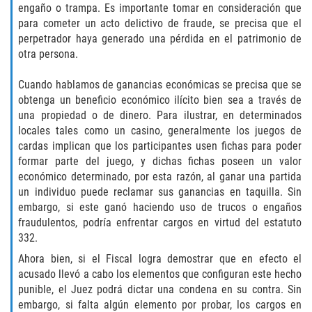
Fraude de Tarjeta de Crédito
engaño o trampa. Es importante tomar en consideración que
para cometer un acto delictivo de fraude, se precisa que el
Fraude del Bienestar Público
perpetrador haya generado una pérdida en el patrimonio de
otra persona.
Fraude Del Seguro De Desempleo
Cuando hablamos de ganancias económicas se precisa que se
obtenga un beneficio económico ilícito bien sea a través de
Fraude Inmobiliario
una propiedad o de dinero. Para ilustrar, en determinados
locales tales como un casino, generalmente los juegos de
Práctica No Autorizada de la
cardas implican que los participantes usen fichas para poder
Medicina
formar parte del juego, y dichas fichas poseen un valor
económico determinado, por esta razón, al ganar una partida
Delitos de Hurto
un individuo puede reclamar sus ganancias en taquilla. Sin
embargo, si este ganó haciendo uso de trucos o engaños
Hurto en Tiendas
fraudulentos, podría enfrentar cargos en virtud del estatuto
332.
Hurto Mayor de Auto
Ahora bien, si el Fiscal logra demostrar que en efecto el
acusado llevó a cabo los elementos que configuran este hecho
Hurto Menor
punible, el Juez podrá dictar una condena en su contra. Sin
embargo, si falta algún elemento por probar, los cargos en