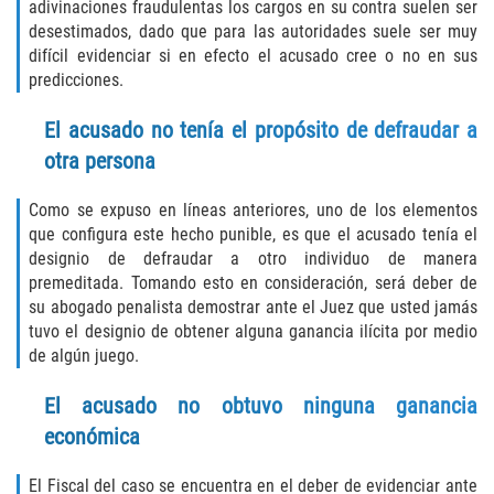
adivinaciones fraudulentas los cargos en su contra suelen ser
Vehicular Manslaughter
desestimados, dado que para las autoridades suele ser muy
difícil evidenciar si en efecto el acusado cree o no en sus
Drug Crimes
predicciones.
California Marijuana Laws
El acusado no tenía el propósito de defraudar a
otra persona
Manufacturing of Controlled Substances
Como se expuso en líneas anteriores, uno de los elementos
Possession of Drugs for Sale
que configura este hecho punible, es que el acusado tenía el
designio de defraudar a otro individuo de manera
premeditada. Tomando esto en consideración, será deber de
Drug Possession
su abogado penalista demostrar ante el Juez que usted jamás
tuvo el designio de obtener alguna ganancia ilícita por medio
Prop 36
de algún juego.
Sales and Transportation of a Controlled
El acusado no obtuvo ninguna ganancia
Substance
económica
DUI
El Fiscal del caso se encuentra en el deber de evidenciar ante