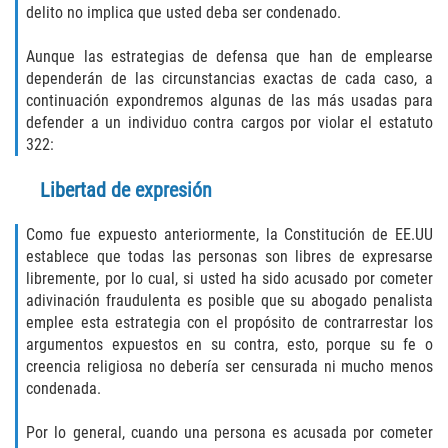
delito no implica que usted deba ser condenado.
Failure to Provide Care (Child Neglect)
Aunque las estrategias de defensa que han de emplearse
dependerán de las circunstancias exactas de cada caso, a
Violation of Restraining Order
continuación expondremos algunas de las más usadas para
defender a un individuo contra cargos por violar el estatuto
Diversion Program
322:
Driving Crimes
Libertad de expresión
Drinking Alcohol in a Motor Vehicle
Como fue expuesto anteriormente, la Constitución de EE.UU
establece que todas las personas son libres de expresarse
Driving on a Suspended License
libremente, por lo cual, si usted ha sido acusado por cometer
adivinación fraudulenta es posible que su abogado penalista
emplee esta estrategia con el propósito de contrarrestar los
Driving Without a License
argumentos expuestos en su contra, esto, porque su fe o
creencia religiosa no debería ser censurada ni mucho menos
Evading an Officer
condenada.
Hit and Run
Por lo general, cuando una persona es acusada por cometer