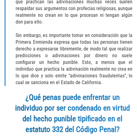
que practican las adivinaciones muchas veces suelen
DUI Causando Lesiones
respaldar sus argumentos con profecías religiosas, aunque
realmente no crean en lo que procesan ni tengan algún
DUI con Pasajeros Menores de 14
don para ello.
Años
Sin embargo, es importante tomar en consideración que la
DUI en Menores de Edad
Primera Enmienda expresa que todas las personas tienen
derecho a expresarse libremente, de modo tal que realizar
Segunda Ofensa de DUI
predicciones o adivinaciones por dinero no suele
configurar un hecho punible. Esto, a menos que el
individuo que practica la adivinación realmente no crea en
Tercera Ofensa de DUI
lo que dice y solo emite “adivinaciones fraudulentas”, lo
cual se sanciona en el Estado de California.
Leyes de DUI en el Estado de
California
¿Qué penas puede enfrentar un
Violencia Doméstica
individuo por ser condenado en virtud
del hecho punible tipificado en el
Abuso de Ancianos y Adultos
Dependientes
estatuto 332 del Código Penal?