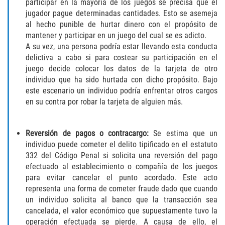
participar en la mayoría de los juegos se precisa que el
jugador pague determinadas cantidades. Esto se asemeja
Disuadir a un Testigo
al hecho punible de hurtar dinero con el propósito de
mantener y participar en un juego del cual se es adicto.
Intento de Asesinato
A su vez, una persona podría estar llevando esta conducta
delictiva a cabo si para costear su participación en el
Homicidio
juego decide colocar los datos de la tarjeta de otro
individuo que ha sido hurtada con dicho propósito. Bajo
Homicidio Voluntario
este escenario un individuo podría enfrentar otros cargos
en su contra por robar la tarjeta de alguien más.
Homicidio Involuntario
Reversión de pagos o contracargo:
Se estima que un
Secuestro
individuo puede cometer el delito tipificado en el estatuto
332 del Código Penal si solicita una reversión del pago
Delitos Contra La Propiedad
efectuado al establecimiento o compañía de los juegos
para evitar cancelar el punto acordado. Este acto
Dañar Líneas Telefónicas, Eléctricas o
representa una forma de cometer fraude dado que cuando
de Servicios Públicos
un individuo solicita al banco que la transacción sea
cancelada, el valor económico que supuestamente tuvo la
Incendio Provocado
operación efectuada se pierde. A causa de ello, el