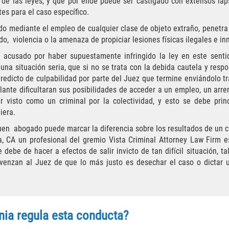
 de las leyes, y que por ende puede ser castigado con extensos lap
es para el caso específico.
ndo mediante el empleo de cualquier clase de objeto extraño, penetra
o, violencia o la amenaza de propiciar lesiones físicas ilegales e in
 acusado por haber supuestamente infringido la ley en este sent
na situación seria, que si no se trata con la debida cautela y respo
eredicto de culpabilidad por parte del Juez que termine enviándolo tr
ante dificultaran sus posibilidades de acceder a un empleo, un arre
r visto como un criminal por la colectividad, y esto se debe pr
iera.
uen abogado puede marcar la diferencia sobre los resultados de un ca
a, CA un profesional del gremio
Vista Criminal Attorney Law Firm e
e debe de hacer a efectos de salir invicto de tan difícil situación, t
venzan al Juez de que lo más justo es desechar el caso o dictar
rnia regula esta conducta?