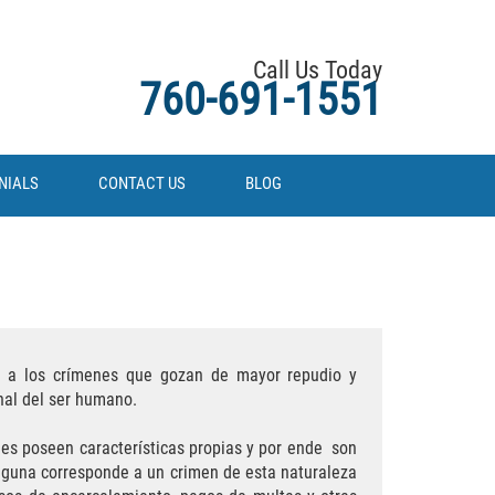
Call Us Today
760-691-1551
NIALS
CONTACT US
BLOG
de a los crímenes que gozan de mayor repudio y
nal del ser humano.
ales poseen características propias y por ende son
alguna corresponde a un crimen de esta naturaleza