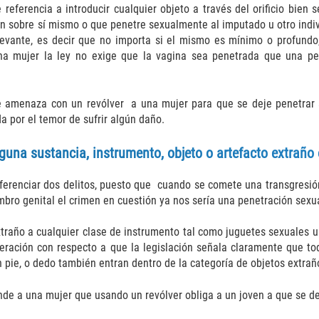
eferencia a introducir cualquier objeto a través del orificio bien s
ón sobre sí mismo o que penetre sexualmente al imputado u otro indiv
levante, es decir que no importa si el mismo es mínimo o profundo
una mujer la ley no exige que la vagina sea penetrada que una pen
 amenaza con un revólver a una mujer para que se deje penetrar a
a por el temor de sufrir algún daño.
una sustancia, instrumento, objeto o artefacto extraño 
ferenciar dos delitos, puesto que cuando se comete una transgresió
bro genital el crimen en cuestión ya nos sería una penetración sexua
xtraño a cualquier clase de instrumento tal como juguetes sexuales u
deración con respecto a que la legislación señala claramente que t
 pie, o dedo también entran dentro de la categoría de objetos extrañ
nde a una mujer que usando un revólver obliga a un joven a que se d