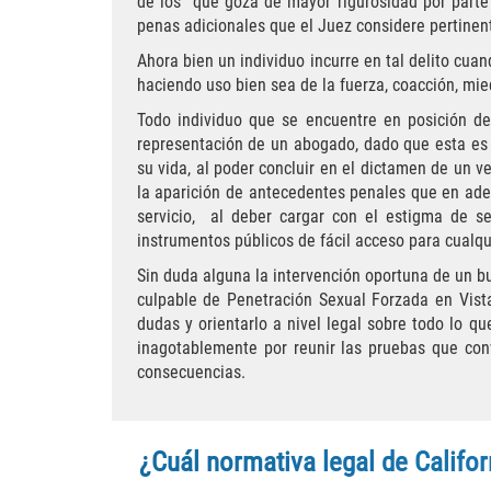
de los que goza de mayor rigurosidad por parte
penas adicionales que el Juez considere pertinent
Ahora bien un individuo incurre en tal delito cua
haciendo uso bien sea de la fuerza, coacción, mied
Todo individuo que se encuentre en posición de
representación de un abogado, dado que esta es u
su vida, al poder concluir en el dictamen de un v
la aparición de antecedentes penales que en adel
servicio, al deber cargar con el estigma de se
instrumentos públicos de fácil acceso para cualqu
Sin duda alguna la intervención oportuna de un b
culpable de Penetración Sexual Forzada en Vist
dudas y orientarlo a nivel legal sobre todo lo qu
inagotablemente por reunir las pruebas que con
consecuencias.
¿Cuál normativa legal de Califo