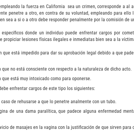
pleando la fuerza en California sea un crimen, corresponde a al ap
te penetre a otro, en contra de su voluntad, empleando para ello l
bien sea a si o a otro debe responder penalmente por la comisión de u
s específicos donde un individuo puede enfrentar cargos por comet
 propiciar lesiones físicas ilegales e inmediatas bien sea a la víctim
en que está impedido para dar su aprobación legal debido a que pad
n que no está consciente con respecto a la naturaleza de dicho acto.
en que está muy intoxicado como para oponerse.
ebe enfrentar cargos de este tipo los siguientes:
 caso de rehusarse a que lo penetre analmente con un tubo.
gina de una dama paralítica, que padece alguna enfermedad menta
icio de masajes en la vagina con la justificación de que sirven para c