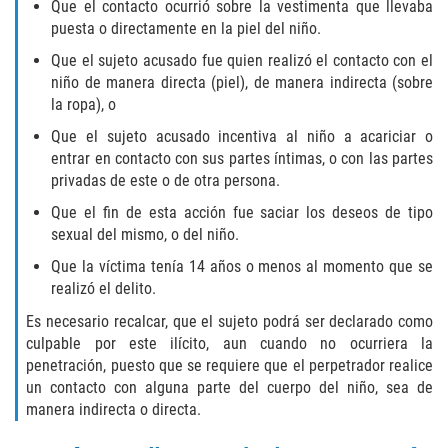
Que el contacto ocurrió sobre la vestimenta que llevaba
Fabricación de Drogas
puesta o directamente en la piel del niño.
Que el sujeto acusado fue quien realizó el contacto con el
Leyes sobre Marihuana en California
niño de manera directa (piel), de manera indirecta (sobre
la ropa), o
Proposición 36
Que el sujeto acusado incentiva al niño a acariciar o
entrar en contacto con sus partes íntimas, o con las partes
Posesión de Marihuana para la Venta
privadas de este o de otra persona.
Posesión De Parafernalia De Drogas
Que el fin de esta acción fue saciar los deseos de tipo
sexual del mismo, o del niño.
Posesión de Sustancias Controladas
Que la víctima tenía 14 años o menos al momento que se
realizó el delito.
Posesión de una Sustancia
Es necesario recalcar, que el sujeto podrá ser declarado como
Controlada para la Venta
culpable por este ilícito, aun cuando no ocurriera la
penetración, puesto que se requiere que el perpetrador realice
Posesión de Marihuana
un contacto con alguna parte del cuerpo del niño, sea de
manera indirecta o directa.
Posesión De Metanfetamina