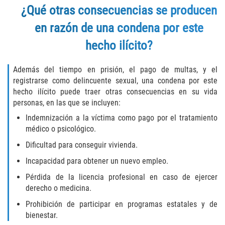
¿Qué otras consecuencias se producen
Publicar Información Dañina en
en razón de una condena por este
Internet
hecho ilícito?
Violación de una Orden de
Restricción
Además del tiempo en prisión, el pago de multas, y el
registrarse como delincuente sexual, una condena por este
Sustracción de Menores
hecho ilícito puede traer otras consecuencias en su vida
personas, en las que se incluyen:
Assault and Battery
Indemnización a la víctima como pago por el tratamiento
médico o psicológico.
Aggravated Trespass
Dificultad para conseguir vivienda.
Assault
Incapacidad para obtener un nuevo empleo.
Pérdida de la licencia profesional en caso de ejercer
Assault on a Public Official Battery
derecho o medicina.
Assault with a Deadly Weapon
Prohibición de participar en programas estatales y de
bienestar.