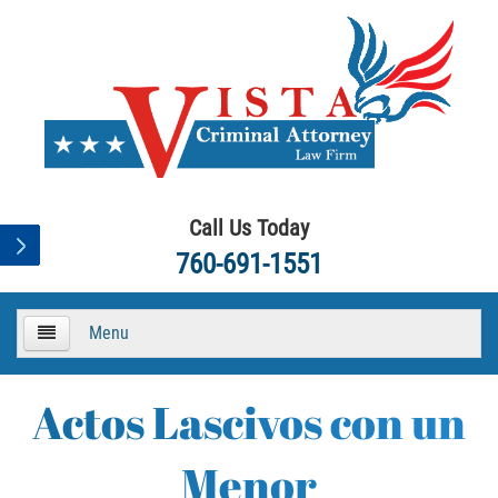
Call Us Today
760-691-1551
Menu
HOME
Actos Lascivos con un
About
Menor