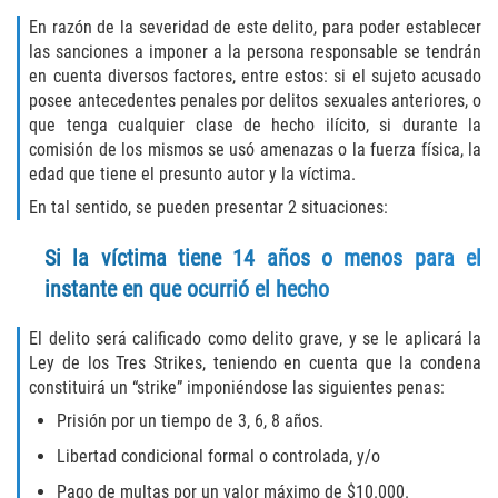
En razón de la severidad de este delito, para poder establecer
Disuadir a un Testigo
las sanciones a imponer a la persona responsable se tendrán
en cuenta diversos factores, entre estos: si el sujeto acusado
Intento de Asesinato
posee antecedentes penales por delitos sexuales anteriores, o
que tenga cualquier clase de hecho ilícito, si durante la
Homicidio
comisión de los mismos se usó amenazas o la fuerza física, la
edad que tiene el presunto autor y la víctima.
Homicidio Voluntario
En tal sentido, se pueden presentar 2 situaciones:
Homicidio Involuntario
Si la víctima tiene 14 años o menos para el
instante en que ocurrió el hecho
Secuestro
El delito será calificado como delito grave, y se le aplicará la
Delitos Contra La Propiedad
Ley de los Tres Strikes, teniendo en cuenta que la condena
constituirá un “strike” imponiéndose las siguientes penas:
Dañar Líneas Telefónicas, Eléctricas o
Prisión por un tiempo de 3, 6, 8 años.
de Servicios Públicos
Libertad condicional formal o controlada, y/o
Incendio Provocado
Pago de multas por un valor máximo de $10.000.