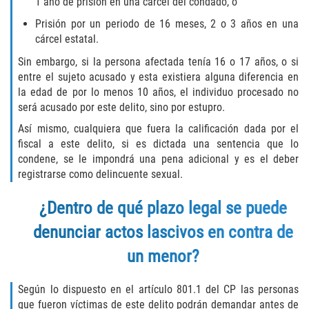
1 año de prisión en una cárcel del condado, o
DUI Causando Lesiones
Prisión por un periodo de 16 meses, 2 o 3 años en una
cárcel estatal.
DUI con Pasajeros Menores de 14
Años
Sin embargo, si la persona afectada tenía 16 o 17 años, o si
entre el sujeto acusado y esta existiera alguna diferencia en
DUI en Menores de Edad
la edad de por lo menos 10 años, el individuo procesado no
será acusado por este delito, sino por estupro.
Segunda Ofensa de DUI
Así mismo, cualquiera que fuera la calificación dada por el
fiscal a este delito, si es dictada una sentencia que lo
Tercera Ofensa de DUI
condene, se le impondrá una pena adicional y es el deber
registrarse como delincuente sexual.
Leyes de DUI en el Estado de
California
¿Dentro de qué plazo legal se puede
denunciar actos lascivos en contra de
Violencia Doméstica
un menor?
Abuso de Ancianos y Adultos
Dependientes
Según lo dispuesto en el artículo 801.1 del CP las personas
que fueron víctimas de este delito podrán demandar antes de