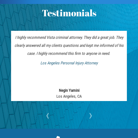
Testimonials
Rape
Sexual Battery
I highly recommend Vista criminal attorney. They did a great job. They
Statutory Rape
clearly answered all my clients questions and kept me informed of his
case. I highly recommend this firm to anyone in need.
Lewd Acts on a Child
Los Angeles Personal Injury Attorney
Lewd Conduct in Public
 Bankruptcy Attorney
Theft Crimes
Negin Yamini
Los Angeles, CA
Auto Burglary
‹
›
Burglary
Burglary of a Safe or Vault