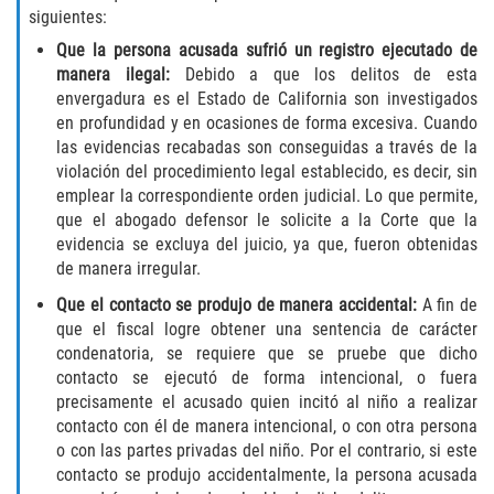
siguientes:
Failure to Provide Care (Child Neglect)
Que la persona acusada sufrió un registro ejecutado de
manera ilegal:
Debido a que los delitos de esta
Violation of Restraining Order
envergadura es el Estado de California son investigados
en profundidad y en ocasiones de forma excesiva. Cuando
Diversion Program
las evidencias recabadas son conseguidas a través de la
violación del procedimiento legal establecido, es decir, sin
emplear la correspondiente orden judicial. Lo que permite,
Driving Crimes
que el abogado defensor le solicite a la Corte que la
evidencia se excluya del juicio, ya que, fueron obtenidas
Drinking Alcohol in a Motor Vehicle
de manera irregular.
Driving on a Suspended License
Que el contacto se produjo de manera accidental:
A fin de
que el fiscal logre obtener una sentencia de carácter
condenatoria, se requiere que se pruebe que dicho
Driving Without a License
contacto se ejecutó de forma intencional, o fuera
precisamente el acusado quien incitó al niño a realizar
Evading an Officer
contacto con él de manera intencional, o con otra persona
o con las partes privadas del niño. Por el contrario, si este
Hit and Run
contacto se produjo accidentalmente, la persona acusada