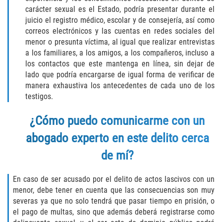
carácter sexual es el Estado, podría presentar durante el
DUI with Drugs
juicio el registro médico, escolar y de consejería, así como
correos electrónicos y las cuentas en redes sociales del
Firearm Crimes
menor o presunta víctima, al igual que realizar entrevistas
a los familiares, a los amigos, a los compañeros, incluso a
Fraud Crimes
los contactos que este mantenga en línea, sin dejar de
lado que podría encargarse de igual forma de verificar de
Auto Insurance Fraud
manera exhaustiva los antecedentes de cada uno de los
testigos.
Check Fraud
¿Cómo puedo comunicarme con un
Credit Card Fraud
abogado experto en este delito cerca
Health Care Fraud
de mí?
Real Estate Fraud
En caso de ser acusado por el delito de actos lascivos con un
menor, debe tener en cuenta que las consecuencias son muy
Welfare Fraud
severas ya que no solo tendrá que pasar tiempo en prisión, o
el pago de multas, sino que además deberá registrarse como