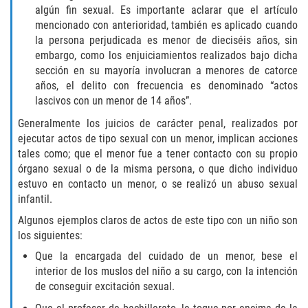
algún fin sexual. Es importante aclarar que el artículo
Libertad Condicional para Menores
mencionado con anterioridad, también es aplicado cuando
la persona perjudicada es menor de dieciséis años, sin
embargo, como los enjuiciamientos realizados bajo dicha
Petición Aceptada
sección en su mayoría involucran a menores de catorce
años, el delito con frecuencia es denominado “actos
Proyecto de Ley del Senado SB 439
lascivos con un menor de 14 años”.
Sello de Registros Juveniles
Generalmente los juicios de carácter penal, realizados por
ejecutar actos de tipo sexual con un menor, implican acciones
tales como; que el menor fue a tener contacto con su propio
Tutela de los Tribunales
órgano sexual o de la misma persona, o que dicho individuo
estuvo en contacto un menor, o se realizó un abuso sexual
Tribunal de Delincuencia Juvenil
infantil.
Algunos ejemplos claros de actos de este tipo con un niño son
Delitos de Armas
los siguientes:
Armas Prohibidas en California
Que la encargada del cuidado de un menor, bese el
interior de los muslos del niño a su cargo, con la intención
de conseguir excitación sexual.
Aumento de Sentencias por Armas de
Fuego