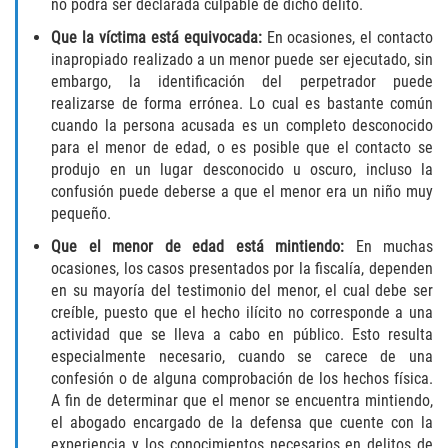
no podrá ser declarada culpable de dicho delito.
Vehicular Manslaughter
Que la víctima está equivocada:
En ocasiones, el contacto
inapropiado realizado a un menor puede ser ejecutado, sin
Drug Crimes
embargo, la identificación del perpetrador puede
realizarse de forma errónea. Lo cual es bastante común
California Marijuana Laws
cuando la persona acusada es un completo desconocido
para el menor de edad, o es posible que el contacto se
Manufacturing of Controlled Substances
produjo en un lugar desconocido u oscuro, incluso la
confusión puede deberse a que el menor era un niño muy
Possession of Drugs for Sale
pequeño.
Que el menor de edad está mintiendo:
En muchas
Drug Possession
ocasiones, los casos presentados por la fiscalía, dependen
en su mayoría del testimonio del menor, el cual debe ser
Prop 36
creíble, puesto que el hecho ilícito no corresponde a una
actividad que se lleva a cabo en público. Esto resulta
Sales and Transportation of a Controlled
especialmente necesario, cuando se carece de una
Substance
confesión o de alguna comprobación de los hechos física.
A fin de determinar que el menor se encuentra mintiendo,
DUI
el abogado encargado de la defensa que cuente con la
experiencia y los conocimientos necesarios en delitos de