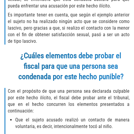
Robo de Auto
pueda enfrentar una acusación por este hecho ilícito.
Es importante tener en cuenta, que según el ejemplo anterior
Delitos de Cuello Blanco
el sujeto no ha realizado ningún acto que se considere como
lascivo, pero gracias a que, si realizo el contacto con la menor
Apropiación Indebida de Fondos
Públicos
con el fin de obtener satisfacción sexual, pasó a ser un acto
de tipo lascivo.
Falsificación
¿Cuáles elementos debe probar el
Malversación de Fondos
fiscal para que una persona sea
condenada por este hecho punible?
Presentación de Documentos Falsos
Con el propósito de que una persona sea declarada culpable
Robo de Identidad
por este hecho ilícito, el fiscal debe probar ante el tribunal,
que en el hecho concurren los elementos presentados a
Falsificación o Alteración de una
continuación:
Prescripción Médica
Que el sujeto acusado realizó un contacto de manera
Delitos de Drogas
voluntaria, es decir, intencionalmente tocó al niño.