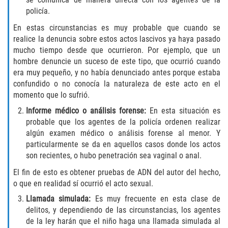
Fraude de Tarjeta de Crédito
policía.
Fraude del Bienestar Público
En estas circunstancias es muy probable que cuando se
realice la denuncia sobre estos actos lascivos ya haya pasado
Fraude Del Seguro De Desempleo
mucho tiempo desde que ocurrieron. Por ejemplo, que un
hombre denuncie un suceso de este tipo, que ocurrió cuando
era muy pequeño, y no había denunciado antes porque estaba
Fraude Inmobiliario
confundido o no conocía la naturaleza de este acto en el
momento que lo sufrió.
Práctica No Autorizada de la
Medicina
Informe médico o análisis forense:
En esta situación es
probable que los agentes de la policía ordenen realizar
Delitos de Hurto
algún examen médico o análisis forense al menor. Y
particularmente se da en aquellos casos donde los actos
son recientes, o hubo penetración sea vaginal o anal.
Hurto en Tiendas
El fin de esto es obtener pruebas de ADN del autor del hecho,
Hurto Mayor de Auto
o que en realidad sí ocurrió el acto sexual.
Llamada simulada:
Es muy frecuente en esta clase de
Hurto Menor
delitos, y dependiendo de las circunstancias, los agentes
de la ley harán que el niño haga una llamada simulada al