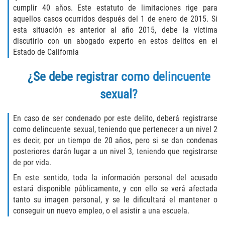
Acecho
cumplir 40 años. Este estatuto de limitaciones rige para
aquellos casos ocurridos después del 1 de enero de 2015. Si
Amenazas Criminales
esta situación es anterior al año 2015, debe la víctima
discutirlo con un abogado experto en estos delitos en el
Agresión Doméstica
Estado de California
Lesión Corporal a un Cónyuge
¿Se debe registrar como delincuente
sexual?
Negligencia Infantil
En caso de ser condenado por este delito, deberá registrarse
Orden de Protección de Emergencia
como delincuente sexual, teniendo que pertenecer a un nivel 2
es decir, por un tiempo de 20 años, pero si se dan condenas
Orden de Restricción Permanente
posteriores darán lugar a un nivel 3, teniendo que registrarse
de por vida.
Orden de Restricción Temporal
En este sentido, toda la información personal del acusado
estará disponible públicamente, y con ello se verá afectada
Órdenes de Restricción
tanto su imagen personal, y se le dificultará el mantener o
conseguir un nuevo empleo, o el asistir a una escuela.
Porno Venganza