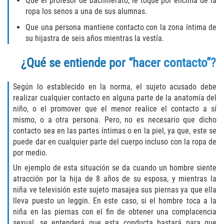
Que el profesor de bachillerato, le toque por encima de la
ropa los senos a una de sus alumnas.
Descarga Negligente de un Arma de
Fuego
Que una persona mantiene contacto con la zona íntima de
su hijastra de seis años mientras la vestía.
Portar un Arma de Fuego Cargada
¿Qué se entiende por “hacer contacto”?
Portar un Arma de Fuego Oculta
Según lo establecido en la norma, el sujeto acusado debe
Delitos de Conducción
realizar cualquier contacto en alguna parte de la anatomía del
niño, o el promover que el menor realice el contacto a sí
mismo, o a otra persona. Pero, no es necesario que dicho
Chocar y Huir
contacto sea en las partes íntimas o en la piel, ya que, este se
puede dar en cualquier parte del cuerpo incluso con la ropa de
Conducir con una Licencia
por medio.
Suspendida
Un ejemplo de esta situación se da cuando un hombre siente
Evadir a un Oficial de Policía
atracción por la hija de 8 años de su esposa, y mientras la
niña ve televisión este sujeto masajea sus piernas ya que ella
lleva puesto un leggin. En este caso, si el hombre toca a la
Homicidio Vehicular
niña en las piernas con el fin de obtener una complacencia
sexual, se entenderá que esta conducta bastará para que