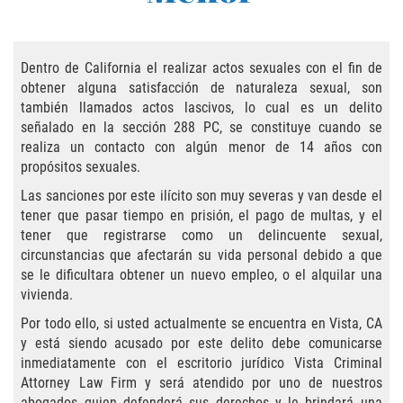
Practice Areas
Áreas De Práctica
Dentro de California el realizar actos sexuales con el fin de
obtener alguna satisfacción de naturaleza sexual, son
Asalto y Agresión
también llamados actos lascivos, lo cual es un delito
señalado en la sección 288 PC, se constituye cuando se
Agresión Agravada
realiza un contacto con algún menor de 14 años con
propósitos sexuales.
Asalto con Arma Mortal
Las sanciones por este ilícito son muy severas y van desde el
tener que pasar tiempo en prisión, el pago de multas, y el
Asalto Con Químicos Cáusticos
tener que registrarse como un delincuente sexual,
circunstancias que afectarán su vida personal debido a que
Asalto Contra Un Funcionario Público
se le dificultara obtener un nuevo empleo, o el alquilar una
vivienda.
Asalto Simple
Por todo ello, si usted actualmente se encuentra en Vista, CA
y está siendo acusado por este delito debe comunicarse
Agresión Contra un Agente del Orden
Público
inmediatamente con el escritorio jurídico Vista Criminal
Attorney Law Firm y será atendido por uno de nuestros
abogados quien defenderá sus derechos y le brindará una