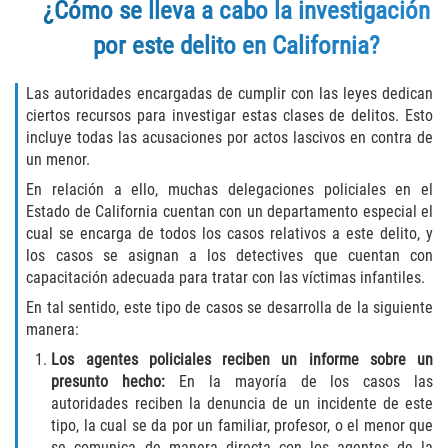
¿Cómo se lleva a cabo la investigación
Programa de Desviación Previo al
Juicio
por este delito en California?
Transporte De Sustancias
Las autoridades encargadas de cumplir con las leyes dedican
Controladas Para La Venta
ciertos recursos para investigar estas clases de delitos. Esto
incluye todas las acusaciones por actos lascivos en contra de
Delitos de Fraude
un menor.
En relación a ello, muchas delegaciones policiales en el
Fraude al Sistema de Salud
Estado de California cuentan con un departamento especial el
cual se encarga de todos los casos relativos a este delito, y
Fraude A La Compensación A los
los casos se asignan a los detectives que cuentan con
Trabajadores
capacitación adecuada para tratar con las víctimas infantiles.
Fraude con Cheques
En tal sentido, este tipo de casos se desarrolla de la siguiente
manera:
Fraude de Juego
Los agentes policiales reciben un informe sobre un
presunto hecho:
En la mayoría de los casos las
Fraude de Seguro de Auto
autoridades reciben la denuncia de un incidente de este
tipo, la cual se da por un familiar, profesor, o el menor que
se comunica de manera directa con los agentes de la