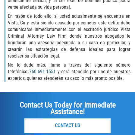
delincuente sexual, y al ser este de dominio público podrá
Unemployment Insurance Fraud
verse afectada su vida personal.
Workers Comp Fraud
En razón de todo ello, si usted actualmente se encuentra en
Vista, Ca y está siendo acusado por cometer este delito debe
comunicarse inmediatamente con el escritorio jurídico Vista
Other Crimes
Criminal Attorney Law Firm donde nuestros abogados le
brindarán una asesoría adecuada a su caso en particular, y
Damaging Phone Lines
crearán las estrategias de defensa ideales para lograr
resolver su situación legal.
Post Conviction Matters
No lo dude más, llame a través del siguiente número
telefónico
760-691-1551
y será atendido por uno de nuestros
Petition to Vacate Murder Conviction
expertos, quienes atenderán su caso lo más pronto posible.
Record Expungement
Sex Crimes
Contact Us Today for Immediate
Assistance!
Indecent Exposure
CONTACT US
Prostitution and Solicitation