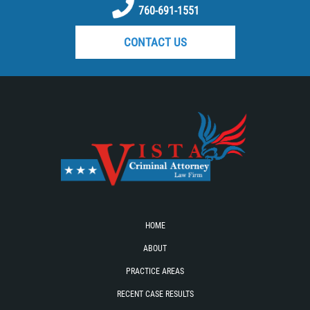
760-691-1551
Embezzlement
CONTACT US
Grand Theft
Petty Theft
Receiving Stolen Property
Robbery
Violent Crimes
White Collar
HOME
Identity Theft
ABOUT
PRACTICE AREAS
Misappropriation of Public Funds
RECENT CASE RESULTS