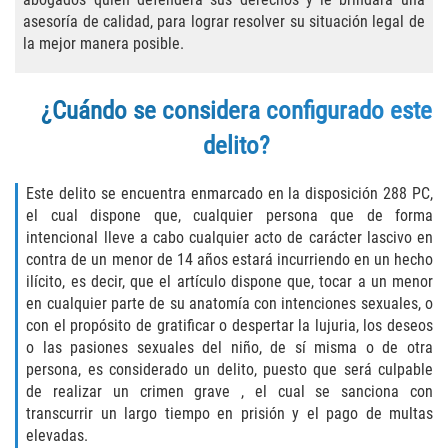
Asuntos Posteriores a la Condena
asesoría de calidad, para lograr resolver su situación legal de
la mejor manera posible.
Anulando o Rechazando una Condena
Certificado de Rehabilitación
¿Cuándo se considera configurado este
delito?
Eliminación de Antecedentes Penales
Este delito se encuentra enmarcado en la disposición 288 PC,
Libertad Condicional Bajo Palabra
el cual dispone que, cualquier persona que de forma
intencional lleve a cabo cualquier acto de carácter lascivo en
Sello de Registros de Arresto
contra de un menor de 14 años estará incurriendo en un hecho
ilícito, es decir, que el artículo dispone que, tocar a un menor
Petición para Anular una Condena
en cualquier parte de su anatomía con intenciones sexuales, o
por Asesinato
con el propósito de gratificar o despertar la lujuria, los deseos
o las pasiones sexuales del niño, de sí misma o de otra
Violación de la Libertad Condicional
persona, es considerado un delito, puesto que será culpable
de realizar un crimen grave , el cual se sanciona con
Conducir Bajo la Influencia de Drogas
transcurrir un largo tiempo en prisión y el pago de multas
(DUID)
elevadas.