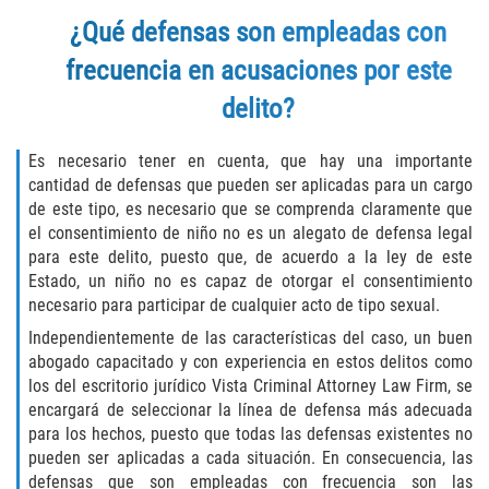
Assault with Caustic Chemicals
¿Qué defensas son empleadas con
Battery on a Peace Officer
frecuencia en acusaciones por este
delito?
Battery with Serious Bodily Injury
Corporal Injury
Es necesario tener en cuenta, que hay una importante
cantidad de defensas que pueden ser aplicadas para un cargo
de este tipo, es necesario que se comprenda claramente que
Domestic Violence
el consentimiento de niño no es un alegato de defensa legal
para este delito, puesto que, de acuerdo a la ley de este
Child Abuse
Estado, un niño no es capaz de otorgar el consentimiento
necesario para participar de cualquier acto de tipo sexual.
Child Endangerment
Independientemente de las características del caso, un buen
abogado capacitado y con experiencia en estos delitos como
Criminal Threat
los del escritorio jurídico Vista Criminal Attorney Law Firm, se
encargará de seleccionar la línea de defensa más adecuada
Domestic Battery
para los hechos, puesto que todas las defensas existentes no
pueden ser aplicadas a cada situación. En consecuencia, las
Elder Abuse
defensas que son empleadas con frecuencia son las