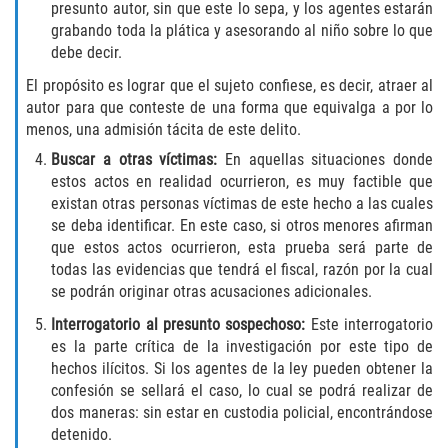
Recepción de Propiedad Robada
presunto autor, sin que este lo sepa, y los agentes estarán
grabando toda la plática y asesorando al niño sobre lo que
Robo
debe decir.
El propósito es lograr que el sujeto confiese, es decir, atraer al
Robo 459 PC
autor para que conteste de una forma que equivalga a por lo
menos, una admisión tácita de este delito.
Robo de Caja Fuerte
Buscar a otras víctimas:
En aquellas situaciones donde
estos actos en realidad ocurrieron, es muy factible que
Hurto Mayor
existan otras personas víctimas de este hecho a las cuales
se deba identificar. En este caso, si otros menores afirman
Delitos Sexuales
que estos actos ocurrieron, esta prueba será parte de
todas las evidencias que tendrá el fiscal, razón por la cual
Actos Lascivos con un Menor
se podrán originar otras acusaciones adicionales.
Interrogatorio al presunto sospechoso:
Este interrogatorio
Conducta Lasciva
es la parte crítica de la investigación por este tipo de
hechos ilícitos. Si los agentes de la ley pueden obtener la
Copulación oral forzada
confesión se sellará el caso, lo cual se podrá realizar de
dos maneras: sin estar en custodia policial, encontrándose
detenido.
Exposición Indecente