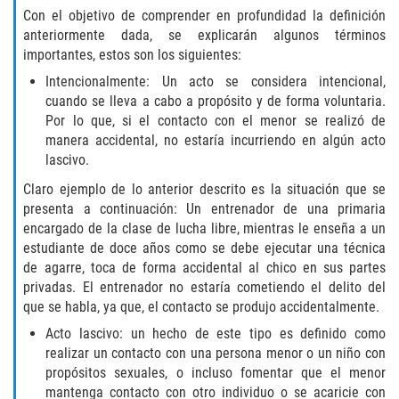
Con el objetivo de comprender en profundidad la definición
Delincuencia Juvenil
anteriormente dada, se explicarán algunos términos
importantes, estos son los siguientes:
Audiencias de Disposición
Intencionalmente: Un acto se considera intencional,
cuando se lleva a cabo a propósito y de forma voluntaria.
Audiencias de Detención
Por lo que, si el contacto con el menor se realizó de
manera accidental, no estaría incurriendo en algún acto
Audiencias de Transferencia
lascivo.
Derechos de los Padres en Casos
Claro ejemplo de lo anterior descrito es la situación que se
Juveniles
presenta a continuación: Un entrenador de una primaria
encargado de la clase de lucha libre, mientras le enseña a un
Desviación Informal Juvenil
estudiante de doce años como se debe ejecutar una técnica
de agarre, toca de forma accidental al chico en sus partes
privadas. El entrenador no estaría cometiendo el delito del
La Ley de los Tres Delitos y Fuera
que se habla, ya que, el contacto se produjo accidentalmente.
Delitos por los cuales un Menor
Acto lascivo: un hecho de este tipo es definido como
puede ser Juzgado como Adulto
realizar un contacto con una persona menor o un niño con
propósitos sexuales, o incluso fomentar que el menor
División de Justicia Juvenil
mantenga contacto con otro individuo o se acaricie con