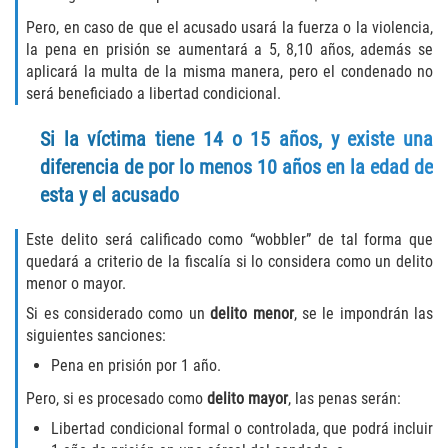
Pero, en caso de que el acusado usará la fuerza o la violencia,
Invasión Agravada de Propiedad
la pena en prisión se aumentará a 5, 8,10 años, además se
Ajena
aplicará la multa de la misma manera, pero el condenado no
será beneficiado a libertad condicional.
Invasión de Propiedad Ajena
Si la víctima tiene 14 o 15 años, y existe una
Vandalismo
diferencia de por lo menos 10 años en la edad de
esta y el acusado
DUI
Este delito será calificado como “wobbler” de tal forma que
Audiencia Administrativa del DMV
quedará a criterio de la fiscalía si lo considera como un delito
menor o mayor.
Conducción Imprudente con
Presencia de Alcohol
Si es considerado como un
delito menor
, se le impondrán las
siguientes sanciones:
Conducción Imprudente sin Presencia
Pena en prisión por 1 año.
de Alcohol
Pero, si es procesado como
delito mayor
, las penas serán:
Cuarta Ofensa de DUI
Libertad condicional formal o controlada, que podrá incluir