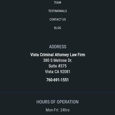
RECENT CASE RESULTS
TEAM
TESTIMONIALS
TEAM
CONTACT US
Testimonials
BLOG
Contact Us
ADDRESS
Blog
Vista Criminal Attorney Law Firm
380 S Melrose Dr.
Suite #375
Vista CA 92081
760-691-1551
HOURS OF OPERATION
Mon-Fri: 24hrs