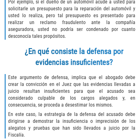
Por ejemplo, si el dueño de un automóvil acude a usted para
solicitarle un presupuesto para la reparación del automóvil y
Rape
usted lo realiza, pero tal presupuesto es presentado para
realizar un reclamo fraudulento ante la compañía
Sexual Battery
aseguradora, usted no podría ser condenado por cuanto
desconocía tales propósitos.
Statutory Rape
¿En qué consiste la defensa por
Lewd Acts on a Child
evidencias insuficientes?
Lewd Conduct in Public
Este argumento de defensa, implica que el abogado debe
crear la convicción en el Juez que las evidencias llevadas a
Theft Crimes
juicio resultan insuficientes para que el acusado sea
considerado culpable de los cargos alegados y, en
Auto Burglary
consecuencia, se proceda a desestimar los mismos.
En este caso, la estrategia de la defensa del acusado debe
Burglary
dirigirse a demostrar la insuficiencia o imprecisión de los
alegatos y pruebas que han sido llevados a juicio por la
Burglary of a Safe or Vault
Fiscalía.