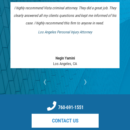
I highly recommend Vista criminal attorney. They did a great job. They
clearly answered all my clients questions and kept me informed of his
case. I highly recommend this firm to anyone in need.
Los Angeles Personal Injury Attorney
 Bankruptcy Attorney
Negin Yamini
Los Angeles, CA
‹
›
760-691-1551
CONTACT US