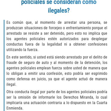
policiales se consideran como
DUI with Drugs
ilegales?
Firearm Crimes
Es común que, al momento de arrestar una persona, se
produzcan situaciones de forcejeo o enfrentamiento porque el
Fraud Crimes
arrestado se resiste a ser detenido, pero esto no implica que
los agentes policiales estén autorizados para desplegar
Auto Insurance Fraud
conductas fuera de la legalidad ni a obtener confesiones
utilizando la fuerza.
Check Fraud
En este sentido, si usted está siendo arrestado por el delito de
fraude de seguro de auto y al momento de la detención, los
Credit Card Fraud
agentes policiales emplean fuerza sobre usted de manera que
lo obligan a emitir una confesión, esto podría ser esgrimido
Health Care Fraud
como defensa en juicio, ya que el agente actuó de manera
ilegal.
Real Estate Fraud
Otra conducta ilegal por parte de los agentes policiales podría
ser la omisión de informarle los Derechos Miranda, lo cual
Welfare Fraud
implicaría una actuación contraria a lo dispuesto en la Cuarta
Enmienda.