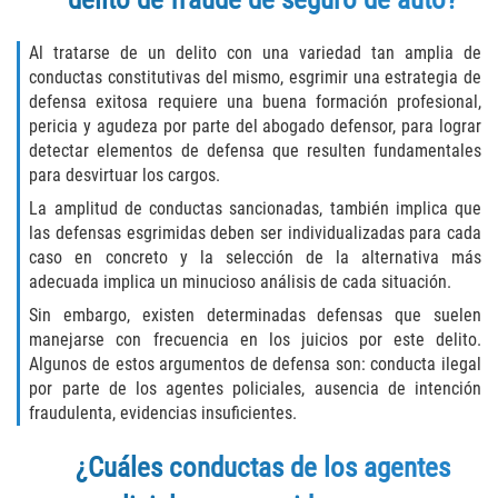
Vehicular Manslaughter
Al tratarse de un delito con una variedad tan amplia de
Drug Crimes
conductas constitutivas del mismo, esgrimir una estrategia de
defensa exitosa requiere una buena formación profesional,
pericia y agudeza por parte del abogado defensor, para lograr
California Marijuana Laws
detectar elementos de defensa que resulten fundamentales
para desvirtuar los cargos.
Manufacturing of Controlled Substances
La amplitud de conductas sancionadas, también implica que
las defensas esgrimidas deben ser individualizadas para cada
Possession of Drugs for Sale
caso en concreto y la selección de la alternativa más
adecuada implica un minucioso análisis de cada situación.
Drug Possession
Sin embargo, existen determinadas defensas que suelen
manejarse con frecuencia en los juicios por este delito.
Prop 36
Algunos de estos argumentos de defensa son: conducta ilegal
por parte de los agentes policiales, ausencia de intención
Sales and Transportation of a Controlled
Substance
fraudulenta, evidencias insuficientes.
¿Cuáles conductas de los agentes
DUI