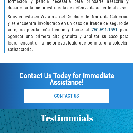
RECENT CASE RESULTS
formación y pericia necesaria para brindarle asesoría y
desarrollar la mejor estrategia de defensa de acuerdo al caso.
TEAM
Si usted está en Vista o en el Condado del Norte de California
y se encuentra involucrado en un caso de fraude de seguro de
Testimonials
auto, no pierda más tiempo y llame al
760-691-1551
para
agendar una primera cita gratuita y analizar su caso para
lograr encontrar la mejor estrategia que permita una solución
Contact Us
satisfactoria.
Blog
Contact Us Today for Immediate
Assistance!
CONTACT US
Testimonials