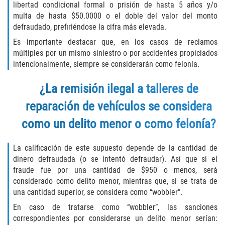
libertad condicional formal o prisión de hasta 5 años y/o
multa de hasta $50.0000 o el doble del valor del monto
Publicar Información Dañina en
Internet
defraudado, prefiriéndose la cifra más elevada.
Es importante destacar que, en los casos de reclamos
Violación de una Orden de
múltiples por un mismo siniestro o por accidentes propiciados
Restricción
intencionalmente, siempre se considerarán como felonía.
Sustracción de Menores
¿La remisión ilegal a talleres de
reparación de vehículos se considera
Assault and Battery
como un delito menor o como felonía?
Aggravated Trespass
La calificación de este supuesto depende de la cantidad de
Assault
dinero defraudada (o se intentó defraudar). Así que si el
fraude fue por una cantidad de $950 o menos, será
Assault on a Public Official Battery
considerado como delito menor, mientras que, si se trata de
una cantidad superior, se considera como “wobbler”.
Assault with a Deadly Weapon
En caso de tratarse como “wobbler”, las sanciones
correspondientes por considerarse un delito menor serían: