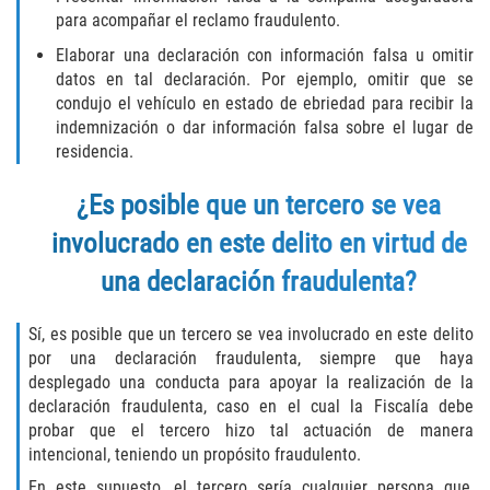
Recepción de Propiedad Robada
para acompañar el reclamo fraudulento.
Elaborar una declaración con información falsa u omitir
Robo
datos en tal declaración. Por ejemplo, omitir que se
condujo el vehículo en estado de ebriedad para recibir la
Robo 459 PC
indemnización o dar información falsa sobre el lugar de
residencia.
Robo de Caja Fuerte
¿Es posible que un tercero se vea
Hurto Mayor
involucrado en este delito en virtud de
Delitos Sexuales
una declaración fraudulenta?
Actos Lascivos con un Menor
Sí, es posible que un tercero se vea involucrado en este delito
por una declaración fraudulenta, siempre que haya
Conducta Lasciva
desplegado una conducta para apoyar la realización de la
declaración fraudulenta, caso en el cual la Fiscalía debe
Copulación oral forzada
probar que el tercero hizo tal actuación de manera
intencional, teniendo un propósito fraudulento.
Exposición Indecente
En este supuesto, el tercero sería cualquier persona que,