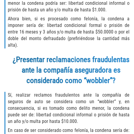
Acecho
menor la condena podría ser: libertad condicional informal o
prisión de hasta un año y/o multa de hasta $1.000.
Amenazas Criminales
Ahora bien, si es procesado como felonía, la condena a
imponer sería de: libertad condicional formal o prisión de
Agresión Doméstica
entre 16 meses y 3 años y/o multa de hasta $50.0000 o por el
doble del monto defraudado (prefiriéndose la cantidad más
Lesión Corporal a un Cónyuge
alta).
¿Presentar reclamaciones fraudulentas
Negligencia Infantil
ante la compañía aseguradora es
Orden de Protección de Emergencia
considerado como “wobbler”?
Orden de Restricción Permanente
Sí, realizar reclamos fraudulentos ante la compañía de
Orden de Restricción Temporal
seguros de auto se considera como un “wobbler” y, en
consecuencia, si es tomado como delito menor, la condena
puede ser de: libertad condicional informal o prisión de hasta
Órdenes de Restricción
un año y/o multa por hasta $10.000.
Porno Venganza
En caso de ser considerado como felonía, la condena sería de: