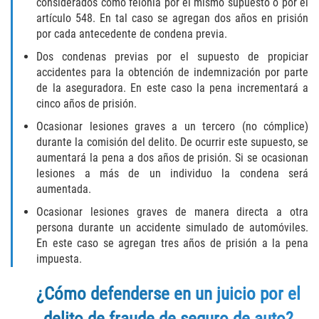
considerados como felonía por el mismo supuesto o por el
artículo 548. En tal caso se agregan dos años en prisión
Failure to Provide Care (Child Neglect)
por cada antecedente de condena previa.
Dos condenas previas por el supuesto de propiciar
Violation of Restraining Order
accidentes para la obtención de indemnización por parte
de la aseguradora. En este caso la pena incrementará a
Diversion Program
cinco años de prisión.
Ocasionar lesiones graves a un tercero (no cómplice)
Driving Crimes
durante la comisión del delito. De ocurrir este supuesto, se
aumentará la pena a dos años de prisión. Si se ocasionan
Drinking Alcohol in a Motor Vehicle
lesiones a más de un individuo la condena será
aumentada.
Driving on a Suspended License
Ocasionar lesiones graves de manera directa a otra
persona durante un accidente simulado de automóviles.
Driving Without a License
En este caso se agregan tres años de prisión a la pena
impuesta.
Evading an Officer
¿Cómo defenderse en un juicio por el
Hit and Run
delito de fraude de seguro de auto?