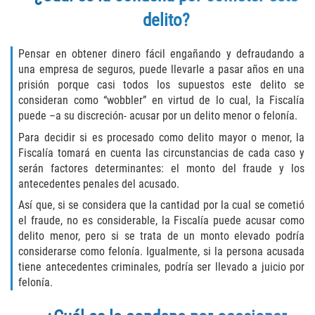
delito?
Invasión Agravada de Propiedad
Ajena
Pensar en obtener dinero fácil engañando y defraudando a
Invasión de Propiedad Ajena
una empresa de seguros, puede llevarle a pasar años en una
prisión porque casi todos los supuestos este delito se
consideran como “wobbler” en virtud de lo cual, la Fiscalía
Vandalismo
puede –a su discreción- acusar por un delito menor o felonía.
DUI
Para decidir si es procesado como delito mayor o menor, la
Fiscalía tomará en cuenta las circunstancias de cada caso y
serán factores determinantes: el monto del fraude y los
Audiencia Administrativa del DMV
antecedentes penales del acusado.
Conducción Imprudente con
Así que, si se considera que la cantidad por la cual se cometió
Presencia de Alcohol
el fraude, no es considerable, la Fiscalía puede acusar como
delito menor, pero si se trata de un monto elevado podría
Conducción Imprudente sin Presencia
considerarse como felonía. Igualmente, si la persona acusada
de Alcohol
tiene antecedentes criminales, podría ser llevado a juicio por
felonía.
Cuarta Ofensa de DUI