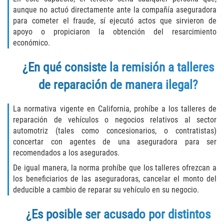
aunque no actuó directamente ante la compañía aseguradora
Molestar A Un Niño Menor de 18
para cometer el fraude, sí ejecutó actos que sirvieron de
Años
apoyo o propiciaron la obtención del resarcimiento
económico.
Merodear Para Cometer Prostitución
¿En qué consiste la remisión a talleres
Penetración Sexual Forzada
de reparación de manera ilegal?
Pornografía Infantil
La normativa vigente en California, prohíbe a los talleres de
reparación de vehículos o negocios relativos al sector
Prostitución y Solicitación
automotriz (tales como concesionarios, o contratistas)
concertar con agentes de una aseguradora para ser
Violación Estatutaria
recomendados a los asegurados.
De igual manera, la norma prohíbe que los talleres ofrezcan a
Agresión Sexual
los beneficiarios de las aseguradoras, cancelar el monto del
deducible a cambio de reparar su vehículo en su negocio.
Delitos Violentos
¿Es posible ser acusado por distintos
Aumento de Sentencia para Pandillas