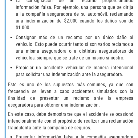
La consignación de un reclamo proporcionando
Fraude de Tarjeta de Crédito
información falsa. Por ejemplo, una persona que se dirija
a la compañía aseguradora de su automóvil, reclamando
Fraude del Bienestar Público
una indemnización de $2.000 cuando los daños son de
$1.000.
Fraude Del Seguro De Desempleo
Consignar más de un reclamo por un único daño al
vehículo. Esto puede ocurrir tanto si son varios reclamos a
Fraude Inmobiliario
una misma aseguradora o a distintas aseguradoras de
vehículos, siempre que se trate de un mismo siniestro.
Práctica No Autorizada de la
Medicina
Propiciar un accidente vehicular de manera intencional
para solicitar una indemnización ante la aseguradora.
Delitos de Hurto
Este es uno de los supuestos más comunes, ya que con
frecuencia se llevan a cabo accidentes simulados con la
Hurto en Tiendas
finalidad de presentar un reclamo ante la empresa
aseguradora para obtener una indemnización.
Hurto Mayor de Auto
En este caso, debe demostrarse que el accidente se ocasionó
intencionalmente con el propósito de realizar una reclamación
Hurto Menor
fraudulenta ante la compañía de seguros.
Presentar información falsa a la compañía aseguradora