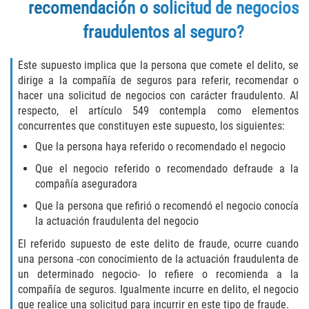
recomendación o solicitud de negocios
Fabricación de Drogas
fraudulentos al seguro?
Leyes sobre Marihuana en California
Este supuesto implica que la persona que comete el delito, se
Proposición 36
dirige a la compañía de seguros para referir, recomendar o
hacer una solicitud de negocios con carácter fraudulento. Al
respecto, el artículo 549 contempla como elementos
Posesión de Marihuana para la Venta
concurrentes que constituyen este supuesto, los siguientes:
Posesión De Parafernalia De Drogas
Que la persona haya referido o recomendado el negocio
Que el negocio referido o recomendado defraude a la
Posesión de Sustancias Controladas
compañía aseguradora
Que la persona que refirió o recomendó el negocio conocía
Posesión de una Sustancia
la actuación fraudulenta del negocio
Controlada para la Venta
El referido supuesto de este delito de fraude, ocurre cuando
Posesión de Marihuana
una persona -con conocimiento de la actuación fraudulenta de
un determinado negocio- lo refiere o recomienda a la
Posesión De Metanfetamina
compañía de seguros. Igualmente incurre en delito, el negocio
que realice una solicitud para incurrir en este tipo de fraude.