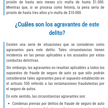
Assault with Caustic Chemicals
prisión de hasta seis meses y/o multa de hasta $1.000.
Mientras que, si se procesa como felonía, la pena sería de
Battery on a Peace Officer
prisión de hasta tres años y/o multa de $10.000.
¿Cuáles son los agravantes de este
Battery with Serious Bodily Injury
delito?
Corporal Injury
Existen una serie de situaciones que se consideran como
Domestic Violence
agravantes para este delito. Tales circunstancias tienen
incidencia en las penas aplicables a los acusados por estas
Child Abuse
conductas delictivas.
Sin embargo, las agravantes no resultan aplicables a todos los
Child Endangerment
supuestos de fraude de seguro de auto ya que sólo podrán
considerarse tales agravantes para el supuesto establecido en
Criminal Threat
el artículo 550 referido a las reclamaciones fraudulentas por
el seguro de autos.
Domestic Battery
En este sentido, las circunstancias agravantes son:
Condenas previas por delitos de fraude de seguro de auto
Elder Abuse