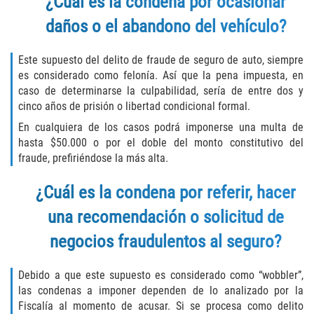
¿Cuál es la condena por ocasionar
DUI Causando Lesiones
daños o el abandono del vehículo?
DUI con Pasajeros Menores de 14
Años
Este supuesto del delito de fraude de seguro de auto, siempre
es considerado como felonía. Así que la pena impuesta, en
caso de determinarse la culpabilidad, sería de entre dos y
DUI en Menores de Edad
cinco años de prisión o libertad condicional formal.
Segunda Ofensa de DUI
En cualquiera de los casos podrá imponerse una multa de
hasta $50.000 o por el doble del monto constitutivo del
fraude, prefiriéndose la más alta.
Tercera Ofensa de DUI
¿Cuál es la condena por referir, hacer
Leyes de DUI en el Estado de
California
una recomendación o solicitud de
Violencia Doméstica
negocios fraudulentos al seguro?
Abuso de Ancianos y Adultos
Debido a que este supuesto es considerado como “wobbler”,
Dependientes
las condenas a imponer dependen de lo analizado por la
Fiscalía al momento de acusar. Si se procesa como delito