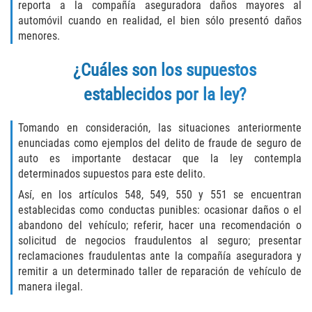
reporta a la compañía aseguradora daños mayores al
automóvil cuando en realidad, el bien sólo presentó daños
Descarga Negligente de un Arma de
Fuego
menores.
¿Cuáles son los supuestos
Portar un Arma de Fuego Cargada
establecidos por la ley?
Portar un Arma de Fuego Oculta
Tomando en consideración, las situaciones anteriormente
Delitos de Conducción
enunciadas como ejemplos del delito de fraude de seguro de
auto es importante destacar que la ley contempla
Chocar y Huir
determinados supuestos para este delito.
Así, en los artículos 548, 549, 550 y 551 se encuentran
Conducir con una Licencia
establecidas como conductas punibles: ocasionar daños o el
Suspendida
abandono del vehículo; referir, hacer una recomendación o
solicitud de negocios fraudulentos al seguro; presentar
Evadir a un Oficial de Policía
reclamaciones fraudulentas ante la compañía aseguradora y
remitir a un determinado taller de reparación de vehículo de
Homicidio Vehicular
manera ilegal.