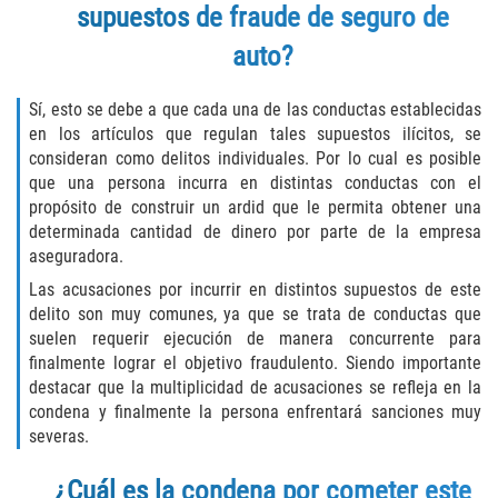
supuestos de fraude de seguro de
Disuadir a un Testigo
auto?
Intento de Asesinato
Sí, esto se debe a que cada una de las conductas establecidas
en los artículos que regulan tales supuestos ilícitos, se
Homicidio
consideran como delitos individuales. Por lo cual es posible
que una persona incurra en distintas conductas con el
Homicidio Voluntario
propósito de construir un ardid que le permita obtener una
determinada cantidad de dinero por parte de la empresa
Homicidio Involuntario
aseguradora.
Las acusaciones por incurrir en distintos supuestos de este
Secuestro
delito son muy comunes, ya que se trata de conductas que
suelen requerir ejecución de manera concurrente para
Delitos Contra La Propiedad
finalmente lograr el objetivo fraudulento. Siendo importante
destacar que la multiplicidad de acusaciones se refleja en la
Dañar Líneas Telefónicas, Eléctricas o
condena y finalmente la persona enfrentará sanciones muy
de Servicios Públicos
severas.
Incendio Provocado
¿Cuál es la condena por cometer este