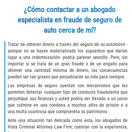
Embezzlement
¿Cómo contactar a un abogado
especialista en fraude de seguro de
Grand Theft
auto cerca de mí?
Petty Theft
Tratar de obtener dinero a través del seguro de su automóvil -
Receiving Stolen Property
aunque no se hayan materializado los supuestos que darían
lugar a una indemnización- podría parecer sencillo. Pero, sin
Robbery
importar si se trata de un gran fraude o de un engaño para
obtener una cantidad mínima de dinero, las consecuencias
Violent Crimes
pueden ser tan graves que perjudicarán su vida para siempre.
Las empresas de seguro cuentan con mecanismos que les
White Collar
permiten detectar cualquier tipo de conducta fraudulenta que
perjudique sus finanzas y usted podría ser llevado a un juicio
Identity Theft
que culmine en una condena a muchos años de prisión o a
una multa cuantiosa que comprometa su patrimonio.
Misappropriation of Public Funds
Ante una situación tan delicada como esta, los abogados de
Vista Criminal Attorney Law Firm, cuentan con la experiencia,