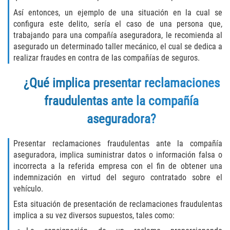
Programa de Desviación Previo al
Así entonces, un ejemplo de una situación en la cual se
Juicio
configura este delito, sería el caso de una persona que,
trabajando para una compañía aseguradora, le recomienda al
Transporte De Sustancias
asegurado un determinado taller mecánico, el cual se dedica a
Controladas Para La Venta
realizar fraudes en contra de las compañías de seguros.
Delitos de Fraude
¿Qué implica presentar reclamaciones
fraudulentas ante la compañía
Fraude al Sistema de Salud
aseguradora?
Fraude A La Compensación A los
Trabajadores
Presentar reclamaciones fraudulentas ante la compañía
aseguradora, implica suministrar datos o información falsa o
Fraude con Cheques
incorrecta a la referida empresa con el fin de obtener una
indemnización en virtud del seguro contratado sobre el
Fraude de Juego
vehículo.
Esta situación de presentación de reclamaciones fraudulentas
Fraude de Seguro de Auto
implica a su vez diversos supuestos, tales como: