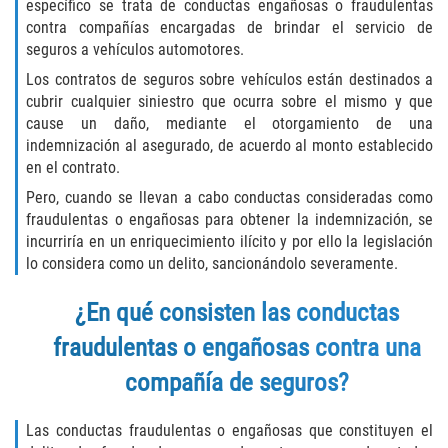
específico se trata de conductas engañosas o fraudulentas
Delincuencia Juvenil
contra compañías encargadas de brindar el servicio de
seguros a vehículos automotores.
Audiencias de Disposición
Los contratos de seguros sobre vehículos están destinados a
cubrir cualquier siniestro que ocurra sobre el mismo y que
Audiencias de Detención
cause un daño, mediante el otorgamiento de una
indemnización al asegurado, de acuerdo al monto establecido
Audiencias de Transferencia
en el contrato.
Pero, cuando se llevan a cabo conductas consideradas como
Derechos de los Padres en Casos
fraudulentas o engañosas para obtener la indemnización, se
Juveniles
incurriría en un enriquecimiento ilícito y por ello la legislación
lo considera como un delito, sancionándolo severamente.
Desviación Informal Juvenil
¿En qué consisten las conductas
La Ley de los Tres Delitos y Fuera
fraudulentas o engañosas contra una
Delitos por los cuales un Menor
compañía de seguros?
puede ser Juzgado como Adulto
Las conductas fraudulentas o engañosas que constituyen el
División de Justicia Juvenil