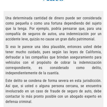
Practice Areas
Áreas De Práctica
Una determinada cantidad de dinero puede ser considerada
como pequeña o como una fortuna dependiendo del sujeto
Asalto y Agresión
que la tenga. Por ejemplo, podría pensarse que, para una
compañía de seguros de autos, una indemnización por un
Agresión Agravada
accidente leve, quizás no cause un gran daño patrimonial.
Asalto con Arma Mortal
Si eso le parece una idea plausible, entonces usted debe
tener mucho cuidado, pues según las leyes de California,
defraudar a las compañías que brindan aseguramiento para
Asalto Con Químicos Cáusticos
vehículos con el propósito de cobrar la indemnización
correspondiente, es considerado como delito,
Asalto Contra Un Funcionario Público
independientemente de la cuantía.
Este delito se condena de forma severa en esta jurisdicción.
Asalto Simple
Así que, si usted o alguna persona cercana, se encuentra
involucrado en un caso de fraude de seguro de auto, debe
Agresión Contra un Agente del Orden
Público
contactar lo más pronto posible con un abogado experto en
defensa criminal.