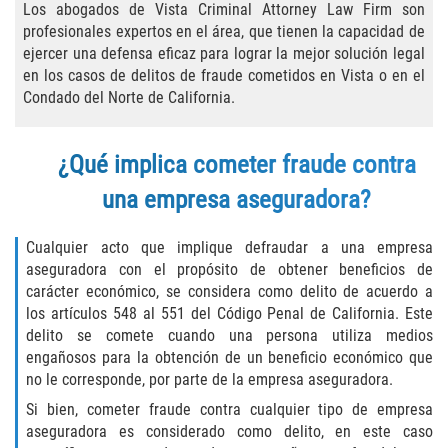
Asuntos Posteriores a la Condena
Los abogados de Vista Criminal Attorney Law Firm son
profesionales expertos en el área, que tienen la capacidad de
Anulando o Rechazando una Condena
ejercer una defensa eficaz para lograr la mejor solución legal
en los casos de delitos de fraude cometidos en Vista o en el
Condado del Norte de California.
Certificado de Rehabilitación
Eliminación de Antecedentes Penales
¿Qué implica cometer fraude contra
una empresa aseguradora?
Libertad Condicional Bajo Palabra
Sello de Registros de Arresto
Cualquier acto que implique defraudar a una empresa
aseguradora con el propósito de obtener beneficios de
Petición para Anular una Condena
carácter económico, se considera como delito de acuerdo a
por Asesinato
los artículos 548 al 551 del Código Penal de California. Este
delito se comete cuando una persona utiliza medios
Violación de la Libertad Condicional
engañosos para la obtención de un beneficio económico que
no le corresponde, por parte de la empresa aseguradora.
Conducir Bajo la Influencia de Drogas
Si bien, cometer fraude contra cualquier tipo de empresa
(DUID)
aseguradora es considerado como delito, en este caso