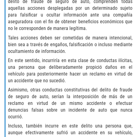
delito de fraude de seguro de auto, comprenden todas
aquellas acciones desplegadas por un determinado sujeto
Libertad Condicional para Menores
para falsificar u ocultar información ante una compañía
aseguradora con el fin de obtener beneficios económicos que
Petición Aceptada
no le corresponden de manera legítima.
Tales acciones deben ser cometidas de manera intencional,
Proyecto de Ley del Senado SB 439
bien sea a través de engaños, falsificación o incluso mediante
ocultamiento de información.
Sello de Registros Juveniles
En este sentido, incurriría en esta clase de conductas ilícitas,
una persona que deliberadamente propició daños en el
Tutela de los Tribunales
vehículo para posteriormente hacer un reclamo en virtud de
un accidente que no sucedió.
Tribunal de Delincuencia Juvenil
Asimismo, otras conductas constitutivas del delito de fraude
de seguro de auto, serían la interposición de más de un
Delitos de Armas
reclamo en virtud de un mismo accidente o efectuar
denuncias falsas sobre un incidente de auto que nunca
Armas Prohibidas en California
ocurrió.
Incluso, también incurre en este delito una persona que,
Aumento de Sentencias por Armas de
aunque efectivamente sufrió un accidente en su vehículo,
Fuego