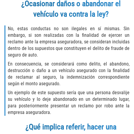
Robo de Auto
¿Ocasionar daños o abandonar el
vehículo va contra la ley?
Delitos de Cuello Blanco
No, estas conductas no son ilegales en sí mismas. Sin
Apropiación Indebida de Fondos
Públicos
embargo, si son realizadas con la finalidad de ejercer un
reclamo ante la empresa aseguradora, se consideran incluidas
dentro de los supuestos que constituyen el delito de fraude de
Falsificación
seguro de auto.
Malversación de Fondos
En consecuencia, se considerará como delito, el abandono,
destrucción o daño a un vehículo asegurado con la finalidad
de reclamar al seguro, la indemnización correspondiente
Presentación de Documentos Falsos
según el monto asegurado.
Robo de Identidad
Un ejemplo de este supuesto sería que una persona desvalije
su vehículo y lo deje abandonado en un determinado lugar,
para posteriormente presentar un reclamo por robo ante la
Falsificación o Alteración de una
Prescripción Médica
empresa aseguradora.
Delitos de Drogas
¿Qué implica referir, hacer una