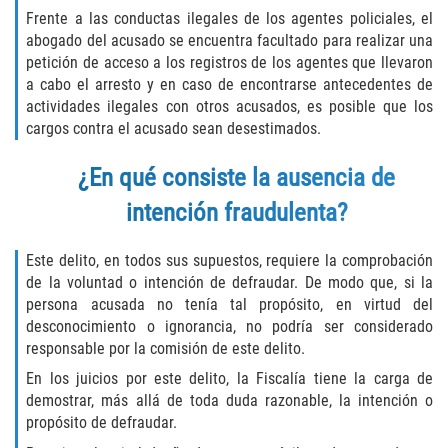
Unemployment Insurance Fraud
Frente a las conductas ilegales de los agentes policiales, el
abogado del acusado se encuentra facultado para realizar una
Workers Comp Fraud
petición de acceso a los registros de los agentes que llevaron
a cabo el arresto y en caso de encontrarse antecedentes de
Other Crimes
actividades ilegales con otros acusados, es posible que los
cargos contra el acusado sean desestimados.
Damaging Phone Lines
¿En qué consiste la ausencia de
Post Conviction Matters
intención fraudulenta?
Petition to Vacate Murder Conviction
Este delito, en todos sus supuestos, requiere la comprobación
de la voluntad o intención de defraudar. De modo que, si la
Record Expungement
persona acusada no tenía tal propósito, en virtud del
desconocimiento o ignorancia, no podría ser considerado
Sex Crimes
responsable por la comisión de este delito.
En los juicios por este delito, la Fiscalía tiene la carga de
Indecent Exposure
demostrar, más allá de toda duda razonable, la intención o
propósito de defraudar.
Prostitution and Solicitation