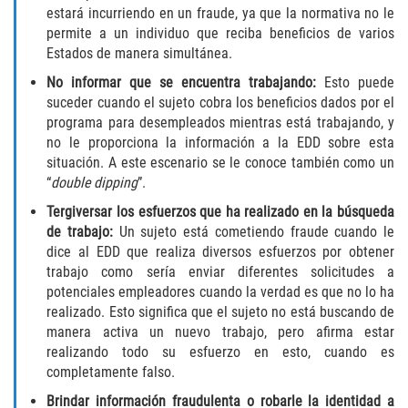
Fraude de Tarjeta de Crédito
estará incurriendo en un fraude, ya que la normativa no le
permite a un individuo que reciba beneficios de varios
Fraude del Bienestar Público
Estados de manera simultánea.
No informar que se encuentra trabajando:
Esto puede
Fraude Del Seguro De Desempleo
suceder cuando el sujeto cobra los beneficios dados por el
programa para desempleados mientras está trabajando, y
Fraude Inmobiliario
no le proporciona la información a la EDD sobre esta
situación. A este escenario se le conoce también como un
Práctica No Autorizada de la
“
double dipping
”.
Medicina
Tergiversar los esfuerzos que ha realizado en la búsqueda
de trabajo:
Un sujeto está cometiendo fraude cuando le
Delitos de Hurto
dice al EDD que realiza diversos esfuerzos por obtener
trabajo como sería enviar diferentes solicitudes a
Hurto en Tiendas
potenciales empleadores cuando la verdad es que no lo ha
realizado. Esto significa que el sujeto no está buscando de
Hurto Mayor de Auto
manera activa un nuevo trabajo, pero afirma estar
realizando todo su esfuerzo en esto, cuando es
Hurto Menor
completamente falso.
Brindar información fraudulenta o robarle la identidad a