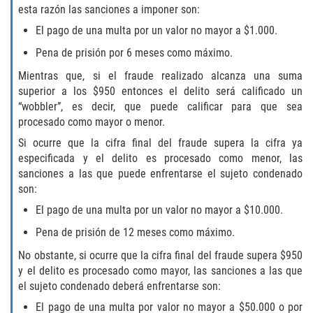
esta razón las sanciones a imponer son:
Vehicular Manslaughter
El pago de una multa por un valor no mayor a $1.000.
Drug Crimes
Pena de prisión por 6 meses como máximo.
Mientras que, si el fraude realizado alcanza una suma
California Marijuana Laws
superior a los $950 entonces el delito será calificado un
“wobbler”, es decir, que puede calificar para que sea
Manufacturing of Controlled Substances
procesado como mayor o menor.
Si ocurre que la cifra final del fraude supera la cifra ya
Possession of Drugs for Sale
especificada y el delito es procesado como menor, las
sanciones a las que puede enfrentarse el sujeto condenado
Drug Possession
son:
El pago de una multa por un valor no mayor a $10.000.
Prop 36
Pena de prisión de 12 meses como máximo.
Sales and Transportation of a Controlled
No obstante, si ocurre que la cifra final del fraude supera $950
Substance
y el delito es procesado como mayor, las sanciones a las que
el sujeto condenado deberá enfrentarse son:
DUI
El pago de una multa por valor no mayor a $50.000 o por