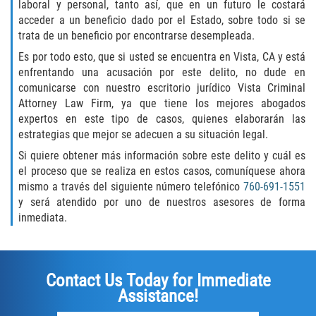
laboral y personal, tanto así, que en un futuro le costará
acceder a un beneficio dado por el Estado, sobre todo si se
Rape
trata de un beneficio por encontrarse desempleada.
Es por todo esto, que si usted se encuentra en Vista, CA y está
Sexual Battery
enfrentando una acusación por este delito, no dude en
comunicarse con nuestro escritorio jurídico Vista Criminal
Statutory Rape
Attorney Law Firm, ya que tiene los mejores abogados
expertos en este tipo de casos, quienes elaborarán las
Lewd Acts on a Child
estrategias que mejor se adecuen a su situación legal.
Si quiere obtener más información sobre este delito y cuál es
Lewd Conduct in Public
el proceso que se realiza en estos casos, comuníquese ahora
mismo a través del siguiente número telefónico
760-691-1551
Theft Crimes
y será atendido por uno de nuestros asesores de forma
inmediata.
Auto Burglary
Burglary
Contact Us Today for Immediate
Assistance!
Burglary of a Safe or Vault