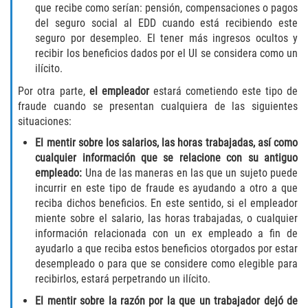
que recibe como serían: pensión, compensaciones o pagos
del seguro social al EDD cuando está recibiendo este
Molestar A Un Niño Menor de 18
Años
seguro por desempleo. El tener más ingresos ocultos y
recibir los beneficios dados por el UI se considera como un
Merodear Para Cometer Prostitución
ilícito.
Por otra parte,
el empleador
estará cometiendo este tipo de
Penetración Sexual Forzada
fraude cuando se presentan cualquiera de las siguientes
situaciones:
Pornografía Infantil
El mentir sobre los salarios, las horas trabajadas, así como
cualquier información que se relacione con su antiguo
Prostitución y Solicitación
empleado:
Una de las maneras en las que un sujeto puede
incurrir en este tipo de fraude es ayudando a otro a que
Violación Estatutaria
reciba dichos beneficios. En este sentido, si el empleador
miente sobre el salario, las horas trabajadas, o cualquier
Agresión Sexual
información relacionada con un ex empleado a fin de
ayudarlo a que reciba estos beneficios otorgados por estar
desempleado o para que se considere como elegible para
Delitos Violentos
recibirlos, estará perpetrando un ilícito.
Aumento de Sentencia para Pandillas
El mentir sobre la razón por la que un trabajador dej
ó de