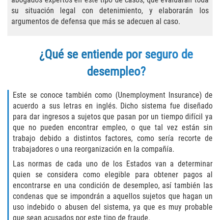
Asuntos Posteriores a la Condena
su situación legal con detenimiento, y elaborarán los
argumentos de defensa que más se adecuen al caso.
Anulando o Rechazando una Condena
Certificado de Rehabilitación
¿Qué se entiende por seguro de
desempleo?
Eliminación de Antecedentes Penales
Este se conoce también como (Unemployment Insurance) de
Libertad Condicional Bajo Palabra
acuerdo a sus letras en inglés. Dicho sistema fue diseñado
para dar ingresos a sujetos que pasan por un tiempo difícil ya
Sello de Registros de Arresto
que no pueden encontrar empleo, o que tal vez están sin
trabajo debido a distintos factores, como sería recorte de
Petición para Anular una Condena
trabajadores o una reorganización en la compañía.
por Asesinato
Las normas de cada uno de los Estados van a determinar
Violación de la Libertad Condicional
quien se considera como elegible para obtener pagos al
encontrarse en una condición de desempleo, así también las
condenas que se impondrán a aquellos sujetos que hagan un
Conducir Bajo la Influencia de Drogas
(DUID)
uso indebido o abusen del sistema, ya que es muy probable
que sean acusados por este tipo de fraude.