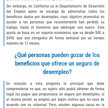
Delincuencia Juvenil
Sin embargo, en California es el Departamento de Desarrollo
del Empleo quien se encarga de administrar todos los
Audiencias de Disposición
beneficios dados por desempleo, cuyo objetivo primordial es
ayudar a las personas que recientemente han perdido su
trabajo, hasta el momento que obtengan uno nuevo. Esta
Audiencias de Detención
ayuda se basa en un soporte económico que va desde $40 a
$450, que son otorgados de forma semanal por un tiempo
Audiencias de Transferencia
máximo de 12 meses.
Derechos de los Padres en Casos
¿Qué personas pueden gozar de los
Juveniles
beneficios que ofrece un seguro de
Desviación Informal Juvenil
desempleo?
La Ley de los Tres Delitos y Fuera
En relación a esta pregunta lo principal que debe
comprenderse es que, un sujeto sólo podrá obtener de forma
Delitos por los cuales un Menor
puede ser Juzgado como Adulto
legal los pagos que proporciona un seguro por desempleo, si
el mismo perdió su empleo por algún motivo que no vaya de
acuerdo con su voluntad. Pero, existen algunos casos en la
División de Justicia Juvenil