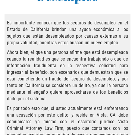
Practice Areas
Áreas De Práctica
Es importante conocer que los seguros de desempleo en el
Estado de California brindan una ayuda económica a los
Asalto y Agresión
sujetos que están desempleados por causas externas a su
propia voluntad, mientras estos buscan un nuevo empleo.
Agresión Agravada
Ahora bien, el que una persona afirme que está desempleada
Asalto con Arma Mortal
cuando la realidad es que se encuentra trabajando o que de
información fraudulenta en la respectiva solicitud para
ingresar al beneficio, son escenarios que demuestran que se
Asalto Con Químicos Cáusticos
está cometiendo un fraude del seguro de desempleo, y por
tanto en California se considera un delito, ya que la persona
Asalto Contra Un Funcionario Público
mediante el engaño quiere aprovecharse de los beneficios
dado por el sistema.
Asalto Simple
Es por todo esto que, si usted actualmente está enfrentando
una acusación por este delito, y reside en Vista, CA, debe
Agresión Contra un Agente del Orden
Público
comunicarse ya mismo con el escritorio jurídico Vista
Criminal Attorney Law Firm, puesto que contamos con los
abogados expertos en este tipo de casos, que evaluaran toda