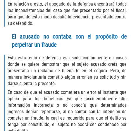
Acecho
En relación a esto, el abogado de la defensa encontrará todas
las inconsistencias del caso que fue presentado por el fiscal,
Amenazas Criminales
para que de esto modo desafié la evidencia presentada contra
su defendido.
Agresión Doméstica
El acusado no contaba con el propósito de
Lesión Corporal a un Cónyuge
perpetrar un fraude
Negligencia Infantil
Esta estrategia de defensa es usada comúnmente en casos
donde se quiere demostrar que el sujeto acusado creía que
presentaba un reclamo de buena fe en el seguro. Pero, de
Orden de Protección de Emergencia
manera involuntaria cometió algún error en su solicitud y sin
darse cuenta la presentó.
Orden de Restricción Permanente
En caso de que el acusado cometiera un error al instante que
aplicó para los beneficios ya que accidentalmente dio
Orden de Restricción Temporal
información incorrecta o no conocía que determinados
ingresos debían reportarse, al no contar con la intención de
Órdenes de Restricción
cometer un fraude, la cual es requerida para que el delito se
tenga por constituido, el sujeto no podrá ser condenado por
Porno Venganza
este delito.