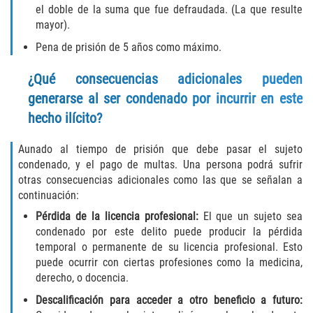
el doble de la suma que fue defraudada. (La que resulte
DUI with Drugs
mayor).
Firearm Crimes
Pena de prisión de 5 años como máximo.
¿Qué consecuencias adicionales pueden
Fraud Crimes
generarse al ser condenado por incurrir en este
Auto Insurance Fraud
hecho ilícito?
Check Fraud
Aunado al tiempo de prisión que debe pasar el sujeto
condenado, y el pago de multas. Una persona podrá sufrir
otras consecuencias adicionales como las que se señalan a
Credit Card Fraud
continuación:
Health Care Fraud
Pérdida de la licencia profesional:
El que un sujeto sea
condenado por este delito puede producir la pérdida
temporal o permanente de su licencia profesional. Esto
Real Estate Fraud
puede ocurrir con ciertas profesiones como la medicina,
derecho, o docencia.
Welfare Fraud
Descalificación para acceder a otro beneficio a futuro: