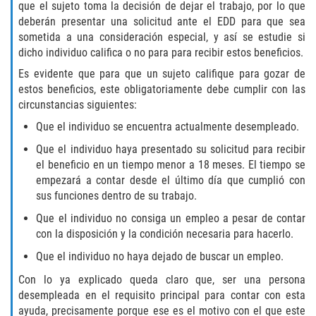
que el sujeto toma la decisión de dejar el trabajo, por lo que
deberán presentar una solicitud ante el EDD para que sea
Libertad Condicional para Menores
sometida a una consideración especial, y así se estudie si
dicho individuo califica o no para para recibir estos beneficios.
Petición Aceptada
Es evidente que para que un sujeto califique para gozar de
estos beneficios, este obligatoriamente debe cumplir con las
Proyecto de Ley del Senado SB 439
circunstancias siguientes:
Sello de Registros Juveniles
Que el individuo se encuentra actualmente desempleado.
Que el individuo haya presentado su solicitud para recibir
Tutela de los Tribunales
el beneficio en un tiempo menor a 18 meses. El tiempo se
empezará a contar desde el último día que cumplió con
Tribunal de Delincuencia Juvenil
sus funciones dentro de su trabajo.
Que el individuo no consiga un empleo a pesar de contar
Delitos de Armas
con la disposición y la condición necesaria para hacerlo.
Que el individuo no haya dejado de buscar un empleo.
Armas Prohibidas en California
Con lo ya explicado queda claro que, ser una persona
desempleada en el requisito principal para contar con esta
Aumento de Sentencias por Armas de
Fuego
ayuda, precisamente porque ese es el motivo con el que este