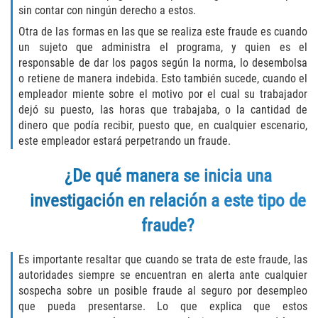
Robo de Auto
sin contar con ningún derecho a estos.
Otra de las formas en las que se realiza este fraude es cuando
Delitos de Cuello Blanco
un sujeto que administra el programa, y quien es el
responsable de dar los pagos según la norma, lo desembolsa
Apropiación Indebida de Fondos
o retiene de manera indebida. Esto también sucede, cuando el
Públicos
empleador miente sobre el motivo por el cual su trabajador
dejó su puesto, las horas que trabajaba, o la cantidad de
Falsificación
dinero que podía recibir, puesto que, en cualquier escenario,
este empleador estará perpetrando un fraude.
Malversación de Fondos
¿De qué manera se inicia una
Presentación de Documentos Falsos
investigación en relación a este tipo de
Robo de Identidad
fraude?
Falsificación o Alteración de una
Es importante resaltar que cuando se trata de este fraude, las
Prescripción Médica
autoridades siempre se encuentran en alerta ante cualquier
sospecha sobre un posible fraude al seguro por desempleo
Delitos de Drogas
que pueda presentarse. Lo que explica que estos