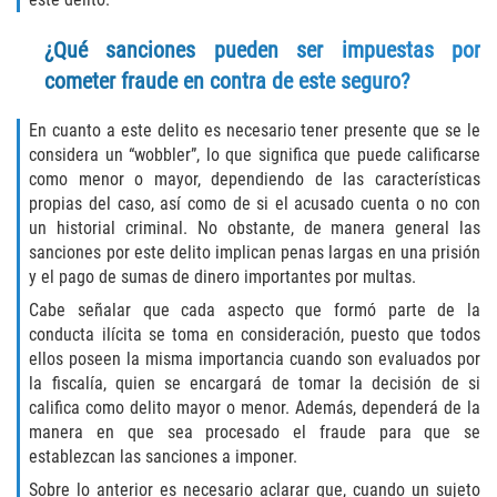
Publicar Información Dañina en
¿Qué sanciones pueden ser impuestas por
Internet
cometer fraude en contra de este seguro?
Violación de una Orden de
Restricción
En cuanto a este delito es necesario tener presente que se le
considera un “wobbler”, lo que significa que puede calificarse
como menor o mayor, dependiendo de las características
Sustracción de Menores
propias del caso, así como de si el acusado cuenta o no con
un historial criminal. No obstante, de manera general las
Assault and Battery
sanciones por este delito implican penas largas en una prisión
y el pago de sumas de dinero importantes por multas.
Aggravated Trespass
Cabe señalar que cada aspecto que formó parte de la
conducta ilícita se toma en consideración, puesto que todos
Assault
ellos poseen la misma importancia cuando son evaluados por
la fiscalía, quien se encargará de tomar la decisión de si
Assault on a Public Official Battery
califica como delito mayor o menor. Además, dependerá de la
manera en que sea procesado el fraude para que se
Assault with a Deadly Weapon
establezcan las sanciones a imponer.
Sobre lo anterior es necesario aclarar que, cuando un sujeto