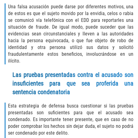
DUI Causando Lesiones
Una falsa acusación puede darse por diferentes motivos, una
de estos es que el sujeto movido por la envidia, celos o rabia
se comunicó vía telefónica con el EDD para reportarles una
DUI con Pasajeros Menores de 14
Años
situación de fraude. De igual modo, puede suceder que las
evidencias sean circunstanciales y lleven a las autoridades
DUI en Menores de Edad
hacia la persona equivocada, o que fue objeto de robo de
identidad y otra persona utilizó sus datos y solicitó
fraudulentamente estos beneficios, involucrándose en un
Segunda Ofensa de DUI
ilícito.
Tercera Ofensa de DUI
Las pruebas presentadas contra el acusado son
insuficientes para que sea proferida una
Leyes de DUI en el Estado de
California
sentencia condenatoria
Violencia Doméstica
Esta estrategia de defensa busca cuestionar si las pruebas
presentadas son suficientes para que el acusado sea
Abuso de Ancianos y Adultos
condenado. Es importante tener presente, que en caso de no
Dependientes
poder comprobar los hechos sin dejar duda, el sujeto no podrá
ser condenado por este delito.