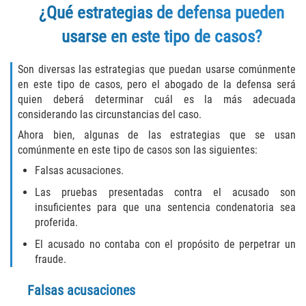
¿Qué estrategias de defensa pueden
Invasión Agravada de Propiedad
usarse en este tipo de casos?
Ajena
Invasión de Propiedad Ajena
Son diversas las estrategias que puedan usarse comúnmente
en este tipo de casos, pero el abogado de la defensa será
quien deberá determinar cuál es la más adecuada
Vandalismo
considerando las circunstancias del caso.
DUI
Ahora bien, algunas de las estrategias que se usan
comúnmente en este tipo de casos son las siguientes:
Audiencia Administrativa del DMV
Falsas acusaciones.
Las pruebas presentadas contra el acusado son
Conducción Imprudente con
insuficientes para que una sentencia condenatoria sea
Presencia de Alcohol
proferida.
Conducción Imprudente sin Presencia
El acusado no contaba con el propósito de perpetrar un
de Alcohol
fraude.
Cuarta Ofensa de DUI
Falsas acusaciones