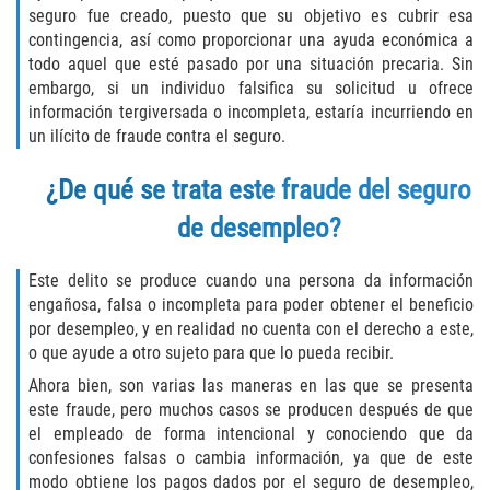
seguro fue creado, puesto que su objetivo es cubrir esa
Descarga Negligente de un Arma de
contingencia, así como proporcionar una ayuda económica a
Fuego
todo aquel que esté pasado por una situación precaria. Sin
embargo, si un individuo falsifica su solicitud u ofrece
Portar un Arma de Fuego Cargada
información tergiversada o incompleta, estaría incurriendo en
un ilícito de fraude contra el seguro.
Portar un Arma de Fuego Oculta
¿De qué se trata este fraude del seguro
Delitos de Conducción
de desempleo?
Chocar y Huir
Este delito se produce cuando una persona da información
engañosa, falsa o incompleta para poder obtener el beneficio
Conducir con una Licencia
por desempleo, y en realidad no cuenta con el derecho a este,
Suspendida
o que ayude a otro sujeto para que lo pueda recibir.
Ahora bien, son varias las maneras en las que se presenta
Evadir a un Oficial de Policía
este fraude, pero muchos casos se producen después de que
el empleado de forma intencional y conociendo que da
Homicidio Vehicular
confesiones falsas o cambia información, ya que de este
modo obtiene los pagos dados por el seguro de desempleo,