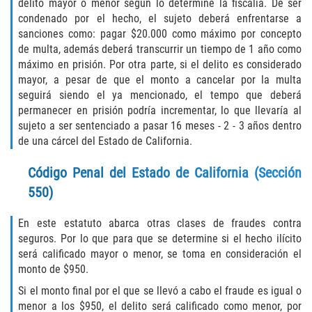
delito mayor o menor según lo determine la fiscalía. De ser
condenado por el hecho, el sujeto deberá enfrentarse a
Failure to Provide Care (Child Neglect)
sanciones como: pagar $20.000 como máximo por concepto
de multa, además deberá transcurrir un tiempo de 1 año como
Violation of Restraining Order
máximo en prisión. Por otra parte, si el delito es considerado
mayor, a pesar de que el monto a cancelar por la multa
Diversion Program
seguirá siendo el ya mencionado, el tempo que deberá
permanecer en prisión podría incrementar, lo que llevaría al
Driving Crimes
sujeto a ser sentenciado a pasar 16 meses - 2 - 3 años dentro
de una cárcel del Estado de California.
Drinking Alcohol in a Motor Vehicle
Código Penal del Estado de California (Sección
550)
Driving on a Suspended License
En este estatuto abarca otras clases de fraudes contra
Driving Without a License
seguros. Por lo que para que se determine si el hecho ilícito
será calificado mayor o menor, se toma en consideración el
Evading an Officer
monto de $950.
Si el monto final por el que se llevó a cabo el fraude es igual o
Hit and Run
menor a los $950, el delito será calificado como menor, por