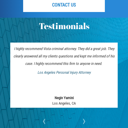
CONTACT US
Embezzlement
Grand Theft
Testimonials
Petty Theft
Receiving Stolen Property
I highly recommend Vista criminal attorney. They did a great job. They
clearly answered all my clients questions and kept me informed of his
Robbery
case. I highly recommend this firm to anyone in need.
Los Angeles Personal Injury Attorney
Violent Crimes
 Bankruptcy Attorney
White Collar
Negin Yamini
Identity Theft
Los Angeles, CA
Misappropriation of Public Funds
‹
›