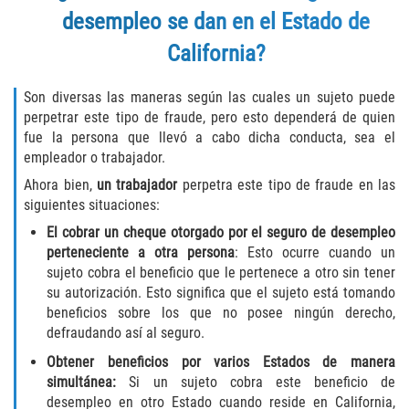
desempleo se dan en el Estado de
Programa de Desviación Previo al
Juicio
California?
Transporte De Sustancias
Controladas Para La Venta
Son diversas las maneras según las cuales un sujeto puede
perpetrar este tipo de fraude, pero esto dependerá de quien
Delitos de Fraude
fue la persona que llevó a cabo dicha conducta, sea el
empleador o trabajador.
Fraude al Sistema de Salud
Ahora bien,
un trabajador
perpetra este tipo de fraude en las
siguientes situaciones:
Fraude A La Compensación A los
El cobrar un cheque otorgado por el seguro de desempleo
Trabajadores
perteneciente a otra persona
: Esto ocurre cuando un
sujeto cobra el beneficio que le pertenece a otro sin tener
Fraude con Cheques
su autorización. Esto significa que el sujeto está tomando
beneficios sobre los que no posee ningún derecho,
Fraude de Juego
defraudando así al seguro.
Obtener beneficios por varios Estados de manera
Fraude de Seguro de Auto
simultánea:
Si un sujeto cobra este beneficio de
desempleo en otro Estado cuando reside en California,