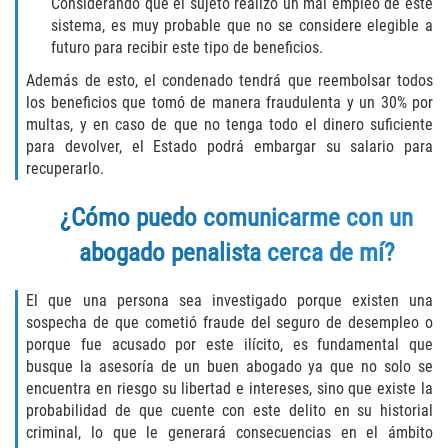
Unemployment Insurance Fraud
Considerando que el sujeto realizó un mal empleo de este
sistema, es muy probable que no se considere elegible a
futuro para recibir este tipo de beneficios.
Workers Comp Fraud
Además de esto, el condenado tendrá que reembolsar todos
Other Crimes
los beneficios que tomó de manera fraudulenta y un 30% por
multas, y en caso de que no tenga todo el dinero suficiente
para devolver, el Estado podrá embargar su salario para
Damaging Phone Lines
recuperarlo.
Post Conviction Matters
¿Cómo puedo comunicarme con un
Petition to Vacate Murder Conviction
abogado penalista cerca de mí?
Record Expungement
El que una persona sea investigado porque existen una
sospecha de que cometió fraude del seguro de desempleo o
Sex Crimes
porque fue acusado por este ilícito, es fundamental que
busque la asesoría de un buen abogado ya que no solo se
Indecent Exposure
encuentra en riesgo su libertad e intereses, sino que existe la
probabilidad de que cuente con este delito en su historial
criminal, lo que le generará consecuencias en el ámbito
Prostitution and Solicitation