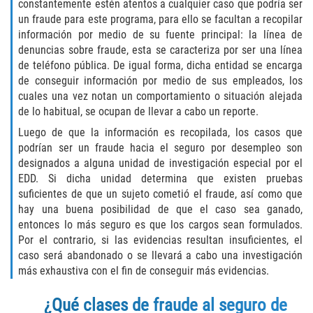
constantemente estén atentos a cualquier caso que podría ser
Fabricación de Drogas
un fraude para este programa, para ello se facultan a recopilar
información por medio de su fuente principal: la línea de
Leyes sobre Marihuana en California
denuncias sobre fraude, esta se caracteriza por ser una línea
de teléfono pública. De igual forma, dicha entidad se encarga
Proposición 36
de conseguir información por medio de sus empleados, los
cuales una vez notan un comportamiento o situación alejada
de lo habitual, se ocupan de llevar a cabo un reporte.
Posesión de Marihuana para la Venta
Luego de que la información es recopilada, los casos que
Posesión De Parafernalia De Drogas
podrían ser un fraude hacia el seguro por desempleo son
designados a alguna unidad de investigación especial por el
EDD. Si dicha unidad determina que existen pruebas
Posesión de Sustancias Controladas
suficientes de que un sujeto cometió el fraude, así como que
hay una buena posibilidad de que el caso sea ganado,
Posesión de una Sustancia
entonces lo más seguro es que los cargos sean formulados.
Controlada para la Venta
Por el contrario, si las evidencias resultan insuficientes, el
caso será abandonado o se llevará a cabo una investigación
Posesión de Marihuana
más exhaustiva con el fin de conseguir más evidencias.
Posesión De Metanfetamina
¿Qué clases de fraude al seguro de