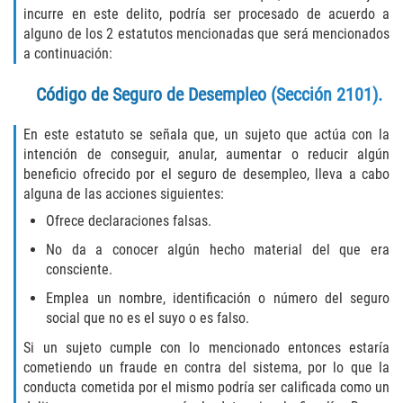
Assault with Caustic Chemicals
incurre en este delito, podría ser procesado de acuerdo a
alguno de los 2 estatutos mencionadas que será mencionados
Battery on a Peace Officer
a continuación:
Battery with Serious Bodily Injury
Código de Seguro de Desempleo (Sección 2101).
Corporal Injury
En este estatuto se señala que, un sujeto que actúa con la
intención de conseguir, anular, aumentar o reducir algún
beneficio ofrecido por el seguro de desempleo, lleva a cabo
Domestic Violence
alguna de las acciones siguientes:
Child Abuse
Ofrece declaraciones falsas.
No da a conocer algún hecho material del que era
Child Endangerment
consciente.
Emplea un nombre, identificación o número del seguro
Criminal Threat
social que no es el suyo o es falso.
Domestic Battery
Si un sujeto cumple con lo mencionado entonces estaría
cometiendo un fraude en contra del sistema, por lo que la
conducta cometida por el mismo podría ser calificada como un
Elder Abuse