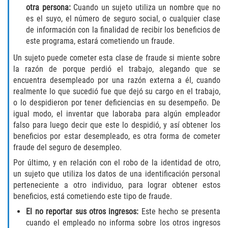
Recepción de Propiedad Robada
otra persona:
Cuando un sujeto utiliza un nombre que no
es el suyo, el número de seguro social, o cualquier clase
Robo
de información con la finalidad de recibir los beneficios de
este programa, estará cometiendo un fraude.
Robo 459 PC
Un sujeto puede cometer esta clase de fraude si miente sobre
la razón de porque perdió el trabajo, alegando que se
Robo de Caja Fuerte
encuentra desempleado por una razón externa a él, cuando
realmente lo que sucedió fue que dejó su cargo en el trabajo,
Hurto Mayor
o lo despidieron por tener deficiencias en su desempeño. De
igual modo, el inventar que laboraba para algún empleador
Delitos Sexuales
falso para luego decir que este lo despidió, y así obtener los
beneficios por estar desempleado, es otra forma de cometer
fraude del seguro de desempleo.
Actos Lascivos con un Menor
Por último, y en relación con el robo de la identidad de otro,
Conducta Lasciva
un sujeto que utiliza los datos de una identificación personal
perteneciente a otro individuo, para lograr obtener estos
beneficios, está cometiendo este tipo de fraude.
Copulación oral forzada
El no reportar sus otros ingresos:
Este hecho se presenta
Exposición Indecente
cuando el empleado no informa sobre los otros ingresos