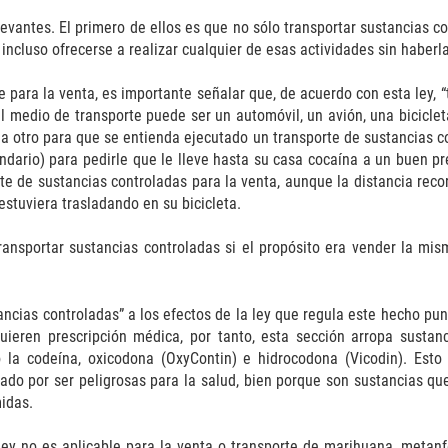
antes. El primero de ellos es que no sólo transportar sustancias con
o incluso ofrecerse a realizar cualquier de esas actividades sin haber
para la venta, es importante señalar que, de acuerdo con esta ley, “
 el medio de transporte puede ser un automóvil, un avión, una bicicl
a otro para que se entienda ejecutado un transporte de sustancias c
dario) para pedirle que le lleve hasta su casa cocaína a un buen prec
te de sustancias controladas para la venta, aunque la distancia reco
stuviera trasladando en su bicicleta.
ansportar sustancias controladas si el propósito era vender la misma
tancias controladas” a los efectos de la ley que regula este hecho p
uieren prescripción médica, por tanto, esta sección arropa sustanc
 codeína, oxicodona (OxyContin) e hidrocodona (Vicodin). Esto e
stado por ser peligrosas para la salud, bien porque son sustancias 
idas.
ey no es aplicable para la venta o transporte de marihuana, metanf