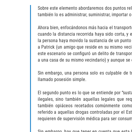
Sobre este elemento abordaremos dos puntos relev
también lo es administrar, suministrar, importar 
Ahora bien, enfocándonos más hacia el transporte 
cuando la distancia recorrida haya sido corta, y
la persona haya movido la sustancia de un punto 
a Patrick (un amigo que reside en su mismo vecin
este escenario se configuró un delito de transpor
a una casa de su mismo vecindario) y aunque se e
Sin embargo, una persona solo es culpable de tr
llamado posesión simple.
El segundo punto es lo que se entiende por “sus
ilegales, sino también aquellas legales que req
también opiáceos recetados comúnmente como la
referido a aquellas drogas controladas por el E
requieren de supervisión médica para ser consum
Sin embargo, hay que tener en cuenta que esta l