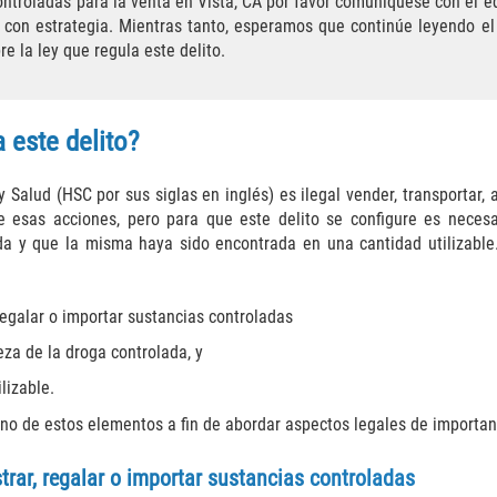
controladas para la venta en Vista, CA por favor comuníquese con el 
o con estrategia. Mientras tanto, esperamos que continúe leyendo e
e la ley que regula este delito.
a este delito?
Salud (HSC por sus siglas en inglés) es ilegal vender, transportar, a
de esas acciones, pero para que este delito se configure es neces
ada y que la misma haya sido encontrada en una cantidad utilizabl
 regalar o importar sustancias controladas
za de la droga controlada, y
lizable.
no de estos elementos a fin de abordar aspectos legales de importan
strar, regalar o importar sustancias controladas