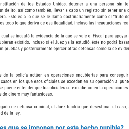
stitución de los Estados Unidos, detener a una persona sin te
 delito, así como también, llevar a cabo un registro sin tener una 
será. Esto es a lo que se le llama doctrinariamente como el “fruto 
es todo lo que deriva de esa ilegalidad, incluso las incautaciones rea
cual se incautó la evidencia de la que se vale el Fiscal para apoyar
ieran existido, incluso si el Juez ya la estudió, éste no podrá bas
sin pruebas y posteriormente ejercer otras defensas como la de eviden
 de la policía actúen en operaciones encubiertas para conseguir 
casos en los que esos oficiales se exceden en su operación al punto
e se puede entender que los oficiales se excedieron en la operación e
s de dinero muy fantasiosas.
ogado de defensa criminal, el Juez tendría que desestimar el caso
d de la ley.
nes que se imponen por este hecho punible?