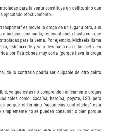
troladas para la venta constituye un delito, sino que
las ejecutado efectivamente.
transportar” es mover la droga de un lugar a otro, aun
eta o incluso caminando, realmente sólo basta con que
ontroladas para la venta. Por ejemplo, Michaela llama
io, éste accede y va a llevársela en su bicicleta. En
rrida por Patrick sea muy corta (porque lleva la droga
, de lo contrario podría ser culpable de otro delito
unible, ya que éstas no comprenden únicamente drogas
ias tales como: cocaína, heroína, peyote, LSD, pero
s porque el término “sustancias controladas” está
que simplemente no se pueden consumir, o bien porque
etamina, GHB, éxtasis, PCP o ketamina, ya que estas