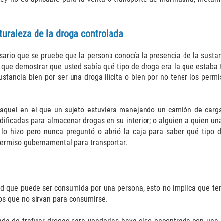
.
turaleza de la droga controlada
sario que se pruebe que la persona conocía la presencia de la sustan
ga que demostrar que usted sabía qué tipo de droga era la que estab
 sustancia bien por ser una droga ilícita o bien por no tener los per
 aquel en el que un sujeto estuviera manejando un camión de carga
ificadas para almacenar drogas en su interior; o alguien a quien una
 lo hizo pero nunca preguntó o abrió la caja para saber qué tipo
ermiso gubernamental para transportar.
dad que puede ser consumida por una persona, esto no implica que te
os que no sirvan para consumirse.
sada de traficar drogas para venderlas haya sido encontrada con una