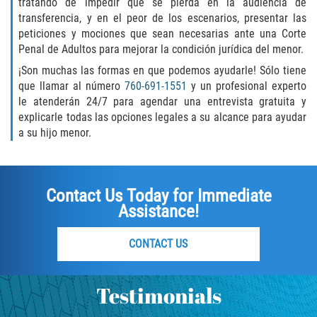
tratando de impedir que se pierda en la audiencia de
transferencia, y en el peor de los escenarios, presentar las
Rape
peticiones y mociones que sean necesarias ante una Corte
Penal de Adultos para mejorar la condición jurídica del menor.
Sexual Battery
¡Son muchas las formas en que podemos ayudarle! Sólo tiene
que llamar al número
760-691-1551
y un profesional experto
Statutory Rape
le atenderán 24/7 para agendar una entrevista gratuita y
explicarle todas las opciones legales a su alcance para ayudar
Lewd Acts on a Child
a su hijo menor.
Lewd Conduct in Public
Contact Us Today for Immediate
Theft Crimes
Assistance!
Auto Burglary
CONTACT US
Burglary
Testimonials
Burglary of a Safe or Vault