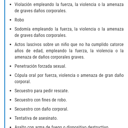
Violación empleando la fuerza, la violencia o la amenaza
Disuadir a un Testigo
de graves daños corporales.
Robo
Intento de Asesinato
Sodomía empleando la fuerza, la violencia o la amenaza
de graves daños corporales.
Homicidio
Actos lascivos sobre un niño que no ha cumplido catorce
años de edad, empleando la fuerza, la violencia o la
Homicidio Voluntario
amenaza de daños corporales graves.
Homicidio Involuntario
Penetración forzada sexual.
Cópula oral por fuerza, violencia o amenaza de gran daño
Secuestro
corporal.
Secuestro para pedir rescate.
Delitos Contra La Propiedad
Secuestro con fines de robo.
Dañar Líneas Telefónicas, Eléctricas o
Secuestro con daño corporal.
de Servicios Públicos
Tentativa de asesinato.
Incendio Provocado
Asalto con arma de fuego o dispositivo destructivo.