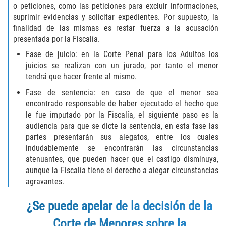
o peticiones, como las peticiones para excluir informaciones,
suprimir evidencias y solicitar expedientes. Por supuesto, la
Failure to Provide Care (Child Neglect)
finalidad de las mismas es restar fuerza a la acusación
presentada por la Fiscalía.
Violation of Restraining Order
Fase de juicio: en la Corte Penal para los Adultos los
juicios se realizan con un jurado, por tanto el menor
Diversion Program
tendrá que hacer frente al mismo.
Driving Crimes
Fase de sentencia: en caso de que el menor sea
encontrado responsable de haber ejecutado el hecho que
Drinking Alcohol in a Motor Vehicle
le fue imputado por la Fiscalía, el siguiente paso es la
audiencia para que se dicte la sentencia, en esta fase las
partes presentarán sus alegatos, entre los cuales
Driving on a Suspended License
indudablemente se encontrarán las circunstancias
atenuantes, que pueden hacer que el castigo disminuya,
Driving Without a License
aunque la Fiscalía tiene el derecho a alegar circunstancias
agravantes.
Evading an Officer
¿Se puede apelar de la decisión de la
Hit and Run
Corte de Menores sobre la