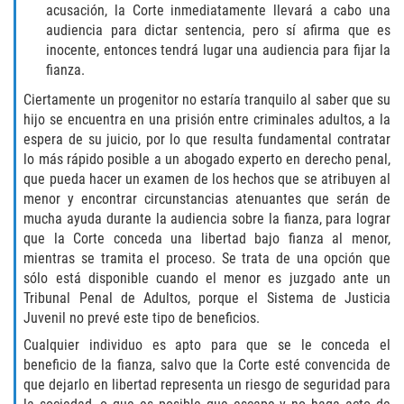
acusación, la Corte inmediatamente llevará a cabo una
audiencia para dictar sentencia, pero sí afirma que es
Publicar Información Dañina en
Internet
inocente, entonces tendrá lugar una audiencia para fijar la
fianza.
Violación de una Orden de
Ciertamente un progenitor no estaría tranquilo al saber que su
Restricción
hijo se encuentra en una prisión entre criminales adultos, a la
espera de su juicio, por lo que resulta fundamental contratar
Sustracción de Menores
lo más rápido posible a un abogado experto en derecho penal,
que pueda hacer un examen de los hechos que se atribuyen al
Assault and Battery
menor y encontrar circunstancias atenuantes que serán de
mucha ayuda durante la audiencia sobre la fianza, para lograr
Aggravated Trespass
que la Corte conceda una libertad bajo fianza al menor,
mientras se tramita el proceso. Se trata de una opción que
Assault
sólo está disponible cuando el menor es juzgado ante un
Tribunal Penal de Adultos, porque el Sistema de Justicia
Juvenil no prevé este tipo de beneficios.
Assault on a Public Official Battery
Cualquier individuo es apto para que se le conceda el
Assault with a Deadly Weapon
beneficio de la fianza, salvo que la Corte esté convencida de
que dejarlo en libertad representa un riesgo de seguridad para