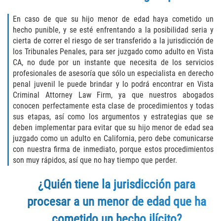
Asuntos Posteriores a la Condena
En caso de que su hijo menor de edad haya cometido un
Anulando o Rechazando una Condena
hecho punible, y se esté enfrentando a la posibilidad seria y
cierta de correr el riesgo de ser transferido a la jurisdicción de
Certificado de Rehabilitación
los Tribunales Penales, para ser juzgado como adulto en Vista
CA, no dude por un instante que necesita de los servicios
Eliminación de Antecedentes Penales
profesionales de asesoría que sólo un especialista en derecho
penal juvenil le puede brindar y lo podrá encontrar en Vista
Criminal Attorney Law Firm, ya que nuestros abogados
Libertad Condicional Bajo Palabra
conocen perfectamente esta clase de procedimientos y todas
sus etapas, así como los argumentos y estrategias que se
Sello de Registros de Arresto
deben implementar para evitar que su hijo menor de edad sea
juzgado como un adulto en California, pero debe comunicarse
Petición para Anular una Condena
con nuestra firma de inmediato, porque estos procedimientos
por Asesinato
son muy rápidos, así que no hay tiempo que perder.
Violación de la Libertad Condicional
¿Quién tiene la jurisdicción para
Conducir Bajo la Influencia de Drogas
procesar a un menor de edad que ha
(DUID)
cometido un hecho ilícito?