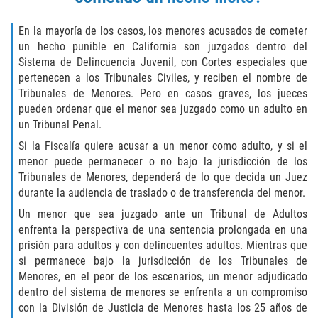
Delincuencia Juvenil
En la mayoría de los casos, los menores acusados ​​de cometer
un hecho punible en California son juzgados dentro del
Audiencias de Disposición
Sistema de Delincuencia Juvenil, con Cortes especiales que
pertenecen a los Tribunales Civiles, y reciben el nombre de
Audiencias de Detención
Tribunales de Menores. Pero en casos graves, los jueces
pueden ordenar que el menor sea juzgado como un adulto en
Audiencias de Transferencia
un Tribunal Penal.
Si la Fiscalía quiere acusar a un menor como adulto, y si el
Derechos de los Padres en Casos
Juveniles
menor puede permanecer o no bajo la jurisdicción de los
Tribunales de Menores, dependerá de lo que decida un Juez
durante la audiencia de traslado o de transferencia del menor.
Desviación Informal Juvenil
Un menor que sea juzgado ante un Tribunal de Adultos
La Ley de los Tres Delitos y Fuera
enfrenta la perspectiva de una sentencia prolongada en una
prisión para adultos y con delincuentes adultos. Mientras que
si permanece bajo la jurisdicción de los Tribunales de
Delitos por los cuales un Menor
puede ser Juzgado como Adulto
Menores, en el peor de los escenarios, un menor adjudicado
dentro del sistema de menores se enfrenta a un compromiso
con la División de Justicia de Menores hasta los 25 años de
División de Justicia Juvenil