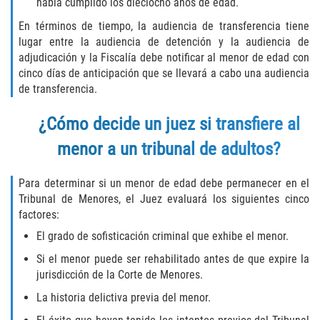
Robo de Auto
había cumplido los dieciocho años de edad.
En términos de tiempo, la audiencia de transferencia tiene
Delitos de Cuello Blanco
lugar entre la audiencia de detención y la audiencia de
adjudicación y la Fiscalía debe notificar al menor de edad con
Apropiación Indebida de Fondos
cinco días de anticipación que se llevará a cabo una audiencia
Públicos
de transferencia.
Falsificación
¿Cómo decide un juez si transfiere al
menor a un tribunal de adultos?
Malversación de Fondos
Para determinar si un menor de edad debe permanecer en el
Presentación de Documentos Falsos
Tribunal de Menores, el Juez evaluará los siguientes cinco
factores:
Robo de Identidad
El grado de sofisticación criminal que exhibe el menor.
Falsificación o Alteración de una
Si el menor puede ser rehabilitado antes de que expire la
Prescripción Médica
jurisdicción de la Corte de Menores.
La historia delictiva previa del menor.
Delitos de Drogas