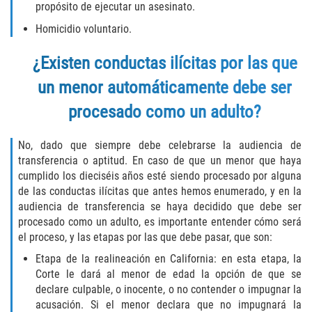
Acecho
propósito de ejecutar un asesinato.
Homicidio voluntario.
Amenazas Criminales
¿Existen conductas ilícitas por las que
Agresión Doméstica
un menor automáticamente debe ser
Lesión Corporal a un Cónyuge
procesado como un adulto?
Negligencia Infantil
No, dado que siempre debe celebrarse la audiencia de
transferencia o aptitud. En caso de que un menor que haya
Orden de Protección de Emergencia
cumplido los dieciséis años esté siendo procesado por alguna
de las conductas ilícitas que antes hemos enumerado, y en la
Orden de Restricción Permanente
audiencia de transferencia se haya decidido que debe ser
procesado como un adulto, es importante entender cómo será
Orden de Restricción Temporal
el proceso, y las etapas por las que debe pasar, que son:
Etapa de la realineación en California: en esta etapa, la
Órdenes de Restricción
Corte le dará al menor de edad la opción de que se
declare culpable, o inocente, o no contender o impugnar la
Porno Venganza
acusación. Si el menor declara que no impugnará la