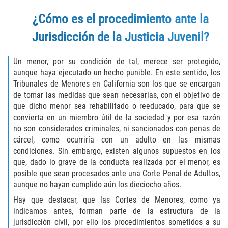
Fraude de Tarjeta de Crédito
¿Cómo es el procedimiento ante la
Fraude del Bienestar Público
Jurisdicción de la Justicia Juvenil?
Fraude Del Seguro De Desempleo
Un menor, por su condición de tal, merece ser protegido,
aunque haya ejecutado un hecho punible. En este sentido, los
Fraude Inmobiliario
Tribunales de Menores en California son los que se encargan
de tomar las medidas que sean necesarias, con el objetivo de
Práctica No Autorizada de la
que dicho menor sea rehabilitado o reeducado, para que se
Medicina
convierta en un miembro útil de la sociedad y por esa razón
no son considerados criminales, ni sancionados con penas de
Delitos de Hurto
cárcel, como ocurriría con un adulto en las mismas
condiciones. Sin embargo, existen algunos supuestos en los
Hurto en Tiendas
que, dado lo grave de la conducta realizada por el menor, es
posible que sean procesados ante una Corte Penal de Adultos,
Hurto Mayor de Auto
aunque no hayan cumplido aún los dieciocho años.
Hay que destacar, que las Cortes de Menores, como ya
Hurto Menor
indicamos antes, forman parte de la estructura de la
jurisdicción civil, por ello los procedimientos sometidos a su