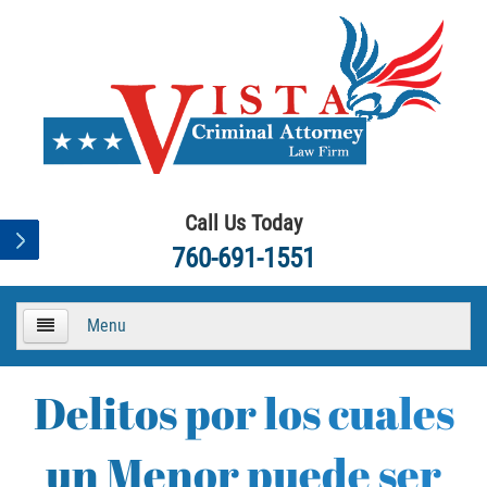
Call Us Today
760-691-1551
Menu
HOME
Delitos por los cuales
About
un Menor puede ser