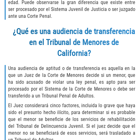
edad. Puede observarse la gran diferencia que existe entre
ser procesado por el Sistema Juvenil de Justicia o ser juzgado
Libertad Condicional para Menores
ante una Corte Penal.
Petición Aceptada
¿Qué es una audiencia de transferencia
en el Tribunal de Menores de
Proyecto de Ley del Senado SB 439
California?
Sello de Registros Juveniles
Una audiencia de aptitud o de transferencia es aquella en la
Tutela de los Tribunales
que un Juez de la Corte de Menores decide si un menor, que
ha sido acusado de violar una ley penal, es apto para ser
Tribunal de Delincuencia Juvenil
procesado por el Sistema de la Corte de Menores o debe ser
transferido a un Tribunal Penal de Adultos.
Delitos de Armas
El Juez considerará cinco factores, incluida lo grave que haya
sido el presunto hecho ilícito, para determinar si es probable
Armas Prohibidas en California
que el menor se beneficie de los servicios de rehabilitación
del Tribunal de Delincuencia Juvenil. Si el juez decide que el
Aumento de Sentencias por Armas de
menor no se beneficiará de esos servicios, será trasladado a
Fuego
un Tribunal de Adultos.