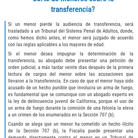
Vehicular Manslaughter
transferencia?
Drug Crimes
Si un menor pierde la audiencia de transferencia, será
trasladado a un Tribunal del Sistema Penal de Adultos, donde,
California Marijuana Laws
como hemos dicho antes, el menor será juzgado de acuerdo
con las reglas aplicables a los mayores de edad.
Manufacturing of Controlled Substances
Si el menor desea impugnar la determinación de la
transferencia, su abogado debe presentar una petición de
Possession of Drugs for Sale
orden judicial, a más tardar veinte días después de la primera
lectura de cargos del menor sobre las acusaciones que
Drug Possession
llevaron a la transferencia. En caso de que el menor haya sido
acusado de un hecho punible que involucra un arma de fuego,
es fundamental que se comunique con un abogado experto en
Prop 36
la ley de delincuencia juvenil de California, porque el uso de
un arma de fuego durante la comisión de una felonía la eleva
Sales and Transportation of a Controlled
Substance
a un crimen de los enumerados en la Sección 707 (b).
Cuando se alega que un menor ha cometido un hecho ilícito
DUI
de la Sección 707 (b), la Fiscalía puede presentar una
demanda directamente contra el menor en un Tribunal de