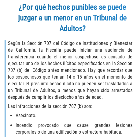
¿Por qué hechos punibles se puede
Molestar A Un Niño Menor de 18
Años
juzgar a un menor en un Tribunal de
Adultos?
Merodear Para Cometer Prostitución
Según la Sección 707 del Código de Instituciones y Bienestar
Penetración Sexual Forzada
de California, la Fiscalía puede iniciar una audiencia de
transferencia cuando el menor sospechoso es acusado de
Pornografía Infantil
ejecutar uno de los hechos ilícitos especificados en la Sección
707 (b) del Código antes mencionado. Hay que recordar que
Prostitución y Solicitación
los sospechosos que tenían 14 o 15 años en el momento de
ejecutar el presunto hecho ilícito no pueden ser trasladados a
Violación Estatutaria
un Tribunal de Adultos, a menos que hayan sido arrestados
después de cumplir los dieciocho años de edad.
Agresión Sexual
Las infracciones de la sección 707 (b) son:
Asesinato.
Delitos Violentos
Incendio provocado que cause grandes lesiones
corporales o de una edificación o estructura habitada.
Aumento de Sentencia para Pandillas