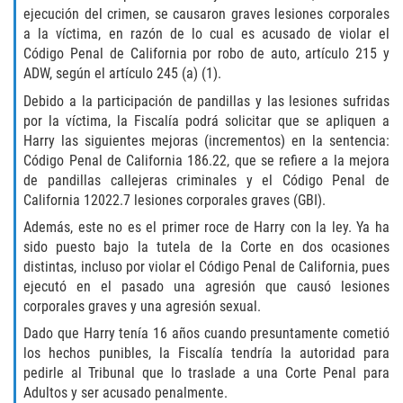
ejecución del crimen, se causaron graves lesiones corporales
Programa de Desviación Previo al
Juicio
a la víctima, en razón de lo cual es acusado de violar el
Código Penal de California por robo de auto, artículo 215 y
ADW, según el artículo 245 (a) (1).
Transporte De Sustancias
Controladas Para La Venta
Debido a la participación de pandillas y las lesiones sufridas
por la víctima, la Fiscalía podrá solicitar que se apliquen a
Delitos de Fraude
Harry las siguientes mejoras (incrementos) en la sentencia:
Código Penal de California 186.22, que se refiere a la mejora
Fraude al Sistema de Salud
de pandillas callejeras criminales y el Código Penal de
California 12022.7 lesiones corporales graves (GBI).
Fraude A La Compensación A los
Además, este no es el primer roce de Harry con la ley. Ya ha
Trabajadores
sido puesto bajo la tutela de la Corte en dos ocasiones
distintas, incluso por violar el Código Penal de California, pues
Fraude con Cheques
ejecutó en el pasado una agresión que causó lesiones
corporales graves y una agresión sexual.
Fraude de Juego
Dado que Harry tenía 16 años cuando presuntamente cometió
los hechos punibles, la Fiscalía tendría la autoridad para
Fraude de Seguro de Auto
pedirle al Tribunal que lo traslade a una Corte Penal para
Adultos y ser acusado penalmente.