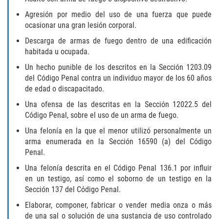
Agresión por medio del uso de una fuerza que puede
Invasión Agravada de Propiedad
Ajena
ocasionar una gran lesión corporal.
Descarga de armas de fuego dentro de una edificación
Invasión de Propiedad Ajena
habitada u ocupada.
Un hecho punible de los descritos en la Sección 1203.09
Vandalismo
del Código Penal contra un individuo mayor de los 60 años
de edad o discapacitado.
DUI
Una ofensa de las descritas en la Sección 12022.5 del
Código Penal, sobre el uso de un arma de fuego.
Audiencia Administrativa del DMV
Una felonía en la que el menor utilizó personalmente un
arma enumerada en la Sección 16590 (a) del Código
Conducción Imprudente con
Presencia de Alcohol
Penal.
Una felonía descrita en el Código Penal 136.1 por influir
Conducción Imprudente sin Presencia
en un testigo, así como el soborno de un testigo en la
de Alcohol
Sección 137 del Código Penal.
Cuarta Ofensa de DUI
Elaborar, componer, fabricar o vender media onza o más
de una sal o solución de una sustancia de uso controlado