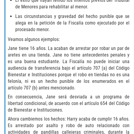
El éxito que hayan tenido los intentos previos del Tribunal
Fabricación de Drogas
de Menores para rehabilitar al menor.
Las circunstancias y gravedad del hecho punible que se
Leyes sobre Marihuana en California
alega en la petición de la Fiscalía como ejecutado por el
procesado menor.
Proposición 36
Veamos algunos ejemplos:
Jane tiene 16 años. La acaban de arrestar por robar un par de
Posesión de Marihuana para la Venta
aretes en una tienda. Jane no tiene antecedentes penales y
es una buena estudiante. La Fiscalía no puede iniciar una
Posesión De Parafernalia De Drogas
audiencia de transferencia bajo el artículo 707 (a) del Código
Bienestar e Instituciones porque el robo en tiendas no es una
Posesión de Sustancias Controladas
felonía, ni es un hecho punible de los enumerados en el
artículo 707 (b) antes mencionado.
Posesión de una Sustancia
Controlada para la Venta
En consecuencia, Jane será desviada a un programa de
libertad condicional, de acuerdo con el artículo 654 del Código
de Bienestar e Instituciones.
Posesión de Marihuana
Ahora cambiemos los hechos: Harry acaba de cumplir 16 años.
Posesión De Metanfetamina
Es arrestado por asalto y robo de auto relacionado con
actividades de pandillas callejeras criminales, durante la