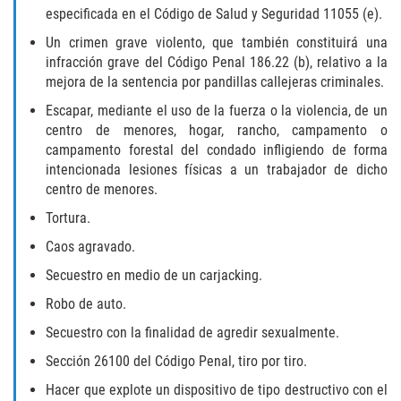
especificada en el Código de Salud y Seguridad 11055 (e).
DUI Causando Lesiones
Un crimen grave violento, que también constituirá una
DUI con Pasajeros Menores de 14
infracción grave del Código Penal 186.22 (b), relativo a la
Años
mejora de la sentencia por pandillas callejeras criminales.
Escapar, mediante el uso de la fuerza o la violencia, de un
DUI en Menores de Edad
centro de menores, hogar, rancho, campamento o
campamento forestal del condado infligiendo de forma
Segunda Ofensa de DUI
intencionada lesiones físicas a un trabajador de dicho
centro de menores.
Tercera Ofensa de DUI
Tortura.
Leyes de DUI en el Estado de
Caos agravado.
California
Secuestro en medio de un carjacking.
Violencia Doméstica
Robo de auto.
Secuestro con la finalidad de agredir sexualmente.
Abuso de Ancianos y Adultos
Dependientes
Sección 26100 del Código Penal, tiro por tiro.
Hacer que explote un dispositivo de tipo destructivo con el