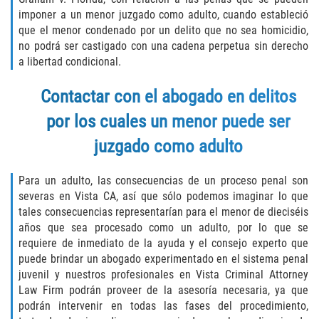
Unemployment Insurance Fraud
imponer a un menor juzgado como adulto, cuando estableció
que el menor condenado por un delito que no sea homicidio,
Workers Comp Fraud
no podrá ser castigado con una cadena perpetua sin derecho
a libertad condicional.
Other Crimes
Contactar con el abogado en delitos
Damaging Phone Lines
por los cuales un menor puede ser
Post Conviction Matters
juzgado como adulto
Petition to Vacate Murder Conviction
Para un adulto, las consecuencias de un proceso penal son
severas en Vista CA, así que sólo podemos imaginar lo que
Record Expungement
tales consecuencias representarían para el menor de dieciséis
años que sea procesado como un adulto, por lo que se
Sex Crimes
requiere de inmediato de la ayuda y el consejo experto que
puede brindar un abogado experimentado en el sistema penal
juvenil y nuestros profesionales en Vista Criminal Attorney
Indecent Exposure
Law Firm podrán proveer de la asesoría necesaria, ya que
podrán intervenir en todas las fases del procedimiento,
Prostitution and Solicitation