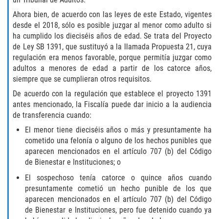
Ahora bien, de acuerdo con las leyes de este Estado, vigentes
Descarga Negligente de un Arma de
Fuego
desde el 2018, sólo es posible juzgar al menor como adulto si
ha cumplido los dieciséis años de edad. Se trata del Proyecto
de Ley SB 1391, que sustituyó a la llamada Propuesta 21, cuya
Portar un Arma de Fuego Cargada
regulación era menos favorable, porque permitía juzgar como
adultos a menores de edad a partir de los catorce años,
Portar un Arma de Fuego Oculta
siempre que se cumplieran otros requisitos.
De acuerdo con la regulación que establece el proyecto 1391
Delitos de Conducción
antes mencionado, la Fiscalía puede dar inicio a la audiencia
de transferencia cuando:
Chocar y Huir
El menor tiene dieciséis años o más y presuntamente ha
cometido una felonía o alguno de los hechos punibles que
Conducir con una Licencia
Suspendida
aparecen mencionados en el artículo 707 (b) del Código
de Bienestar e Instituciones; o
Evadir a un Oficial de Policía
El sospechoso tenía catorce o quince años cuando
presuntamente cometió un hecho punible de los que
Homicidio Vehicular
aparecen mencionados en el artículo 707 (b) del Código
de Bienestar e Instituciones, pero fue detenido cuando ya