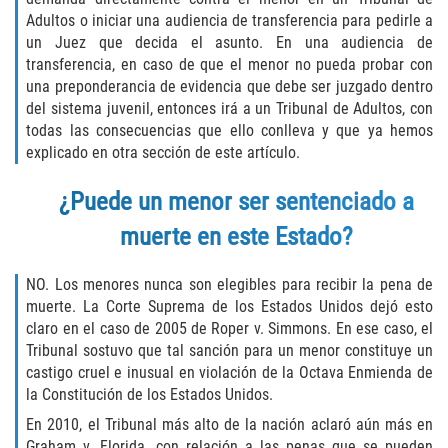
DUI with Drugs
Adultos o iniciar una audiencia de transferencia para pedirle a
un Juez que decida el asunto. En una audiencia de
transferencia, en caso de que el menor no pueda probar con
Firearm Crimes
una preponderancia de evidencia que debe ser juzgado dentro
del sistema juvenil, entonces irá a un Tribunal de Adultos, con
Fraud Crimes
todas las consecuencias que ello conlleva y que ya hemos
explicado en otra sección de este artículo.
Auto Insurance Fraud
¿Puede un menor ser sentenciado a
Check Fraud
muerte en este Estado?
Credit Card Fraud
NO. Los menores nunca son elegibles para recibir la pena de
muerte. La Corte Suprema de los Estados Unidos dejó esto
Health Care Fraud
claro en el caso de 2005 de Roper v. Simmons. En ese caso, el
Tribunal sostuvo que tal sanción para un menor constituye un
Real Estate Fraud
castigo cruel e inusual en violación de la Octava Enmienda de
la Constitución de los Estados Unidos.
Welfare Fraud
En 2010, el Tribunal más alto de la nación aclaró aún más en
Graham v. Florida, con relación a las penas que se pueden