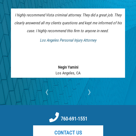
Embezzlement
I highly recommend Vista criminal attorney. They did a great job. They
Grand Theft
clearly answered all my clients questions and kept me informed of his
case. I highly recommend this firm to anyone in need.
Petty Theft
Los Angeles Personal Injury Attorney
 Bankruptcy Attorney
Receiving Stolen Property
Robbery
Negin Yamini
Los Angeles, CA
Violent Crimes
‹
›
White Collar
Identity Theft
760-691-1551
Misappropriation of Public Funds
CONTACT US