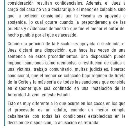
Recepción de Propiedad Robada
consideración resultan confidenciales. Además, el Juez a
cargo del caso no va a declarar que el menor es culpable, sino
Robo
que la petición consignada por la Fiscalía es apoyada o
sostenida, lo cual ocurre cuando la preponderancia de las
pruebas y evidencias demuestra que fue el menor el autor del
Robo 459 PC
hecho punible por el que es acusado.
Robo de Caja Fuerte
Cuando la petición de la Fiscalía es apoyada o sostenida, el
Juez dictará una disposición, que hace las veces de una
sentencia en estos procedimientos. Una disposición puede
Hurto Mayor
imponer sanciones como reembolso o restitución de daños a
una víctima, trabajo comunitario, multas judiciales, libertad
Delitos Sexuales
condicional, que el menor se colocado bajo régimen de tutela
de la Corte y la más seria de todas las sanciones que consiste
Actos Lascivos con un Menor
en disponer que sea confinado en una instalación de la
Autoridad Juvenil en este Estado.
Conducta Lasciva
Esto es muy diferente a lo que ocurre en los casos en los que
el procesado es un adulto, cuando un menor cumple
Copulación oral forzada
cabalmente con todas las condiciones establecidas en la
decisión de disposición, la acusación es retirada.
Exposición Indecente