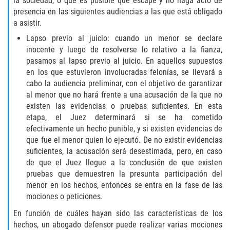
la sociedad, o que es posible que escape y no haga acto de
Assault with Caustic Chemicals
presencia en las siguientes audiencias a las que está obligado
a asistir.
Battery on a Peace Officer
Lapso previo al juicio: cuando un menor se declare
inocente y luego de resolverse lo relativo a la fianza,
Battery with Serious Bodily Injury
pasamos al lapso previo al juicio. En aquellos supuestos
en los que estuvieron involucradas felonías, se llevará a
Corporal Injury
cabo la audiencia preliminar, con el objetivo de garantizar
al menor que no hará frente a una acusación de la que no
Domestic Violence
existen las evidencias o pruebas suficientes. En esta
etapa, el Juez determinará si se ha cometido
Child Abuse
efectivamente un hecho punible, y si existen evidencias de
que fue el menor quien lo ejecutó. De no existir evidencias
Child Endangerment
suficientes, la acusación será desestimada, pero, en caso
de que el Juez llegue a la conclusión de que existen
pruebas que demuestren la presunta participación del
Criminal Threat
menor en los hechos, entonces se entra en la fase de las
mociones o peticiones.
Domestic Battery
En función de cuáles hayan sido las características de los
Elder Abuse
hechos, un abogado defensor puede realizar varias mociones