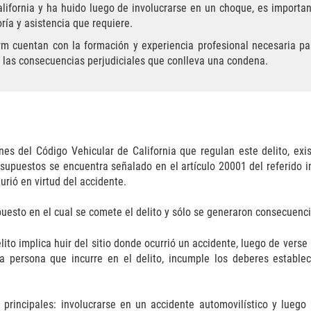
alifornia y ha huido luego de involucrarse en un choque, es importan
ría y asistencia que requiere.
m cuentan con la formación y experiencia profesional necesaria par
do las consecuencias perjudiciales que conlleva una condena.
nes del Código Vehicular de California que regulan este delito, ex
es supuestos se encuentra señalado en el artículo 20001 del referido 
rió en virtud del accidente.
upuesto en el cual se comete el delito y sólo se generaron consecuenci
ito implica huir del sitio donde ocurrió un accidente, luego de vers
la persona que incurre en el delito, incumple los deberes estable
 principales: involucrarse en un accidente automovilístico y luego