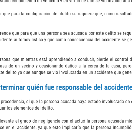
tado conduciendo un vehículo y en virtud de ello se vio involucrada 
 que para la configuración del delito se requiere que, como resulta
sprende que para que una persona sea acusada por este delito se requ
ccidente automovilístico y que como consecuencia del accidente se ge
rsona que mientras está aprendiendo a conducir, pierde el control de
 casa de un vecino y ocasionando daños a la cerca de la casa, pero
te delito ya que aunque se vio involucrada en un accidente que gener
eterminar quién fue responsable del accident
procedencia, el que la persona acusada haya estado involucrada en el
ar los elementos del delito.
elevante el grado de negligencia con el actuó la persona acusada mie
se en el accidente, ya que esto implicaría que la persona incumplió